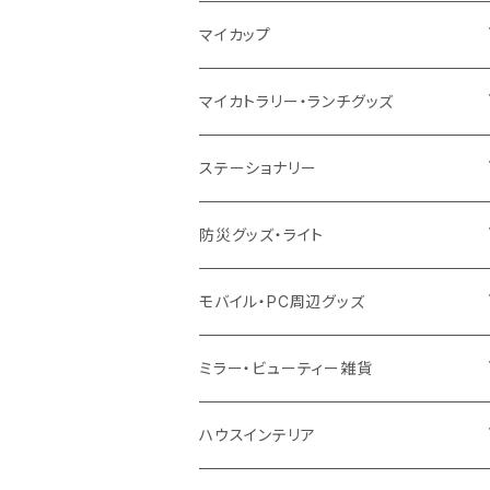
10oz
ポリエステル
不織布
ポリエステル
ハンカチ
キャンパス
再生ファブリック
ステンレス
サーモタンブラー
マイカップ
12oz
再生不織布
保冷
不織布
傘
デニム・デニムライク
フェアトレードコットン
アルミ
ステンレス2層タンブラー
サーモ
マイカトラリー・ランチグッズ
不織布
ポリエステル
デニム・デニムライク
クリアボトル
プラスチック2層タンブラー
ステンレス
カトラリー
ステーショナリー
保冷
不織布
ポリエステル
カスタムデザインボトル
アルミタンブラー
バンブー
フードポット
単色ボールペン
防災グッズ・ライト
スウェット
保冷
リネン
バンブータンブラー
コーヒー配合
コースター
多機能ペン
防災セット
モバイル・PC周辺グッズ
EVA
コーヒー配合タンブラー
プラスチック
ドリンク用品
ペンケース
ラジオ・スピーカー
チャージャー
ミラー・ビューティー雑貨
防水
カスタムデザインタンブラー
陶器
保存容器
メモ
ハンディライト
充電器
折りたたみ式ミラー
ハウスインテリア