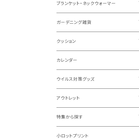
ナイロン
磁器マグ・湯呑
キッチンツール
ノート
デスクライト
モバイルスタンド
スライド式ミラー
ピクチャーボード、ポスター
ブランケット・ネックウォーマー
カスタムデザイン
付箋
付属ライト
モバイルリング
ケース付きミラー
フォトフレーム、スタンド
ブランケット
ガーデニング雑貨
トレイ
ランタン
アクセサリー・スマホケース
手持ちミラー
キーホルダー
ネックウォーマー
F.O.B COOP
クッション
パットカバー、ブックカバー
非常食
タッチペン
ビューティー雑貨
時計
マフラー・ストール
折りたたみクッション
カレンダー
IDケース、パスケース、コインケース
USBケーブル・ハブ
ウイルス対策グッズ
デスク周辺
イヤホン・ヘッドフォン
除菌グッズ
アウトレット
マウスパッド
パーテーション
アウトレット
特集から探す
モバイル周辺グッズ
マスク・フェイスシールド
ドリンクフェア
エンタメグッズ・イベント会場物販品
小ロットプリント