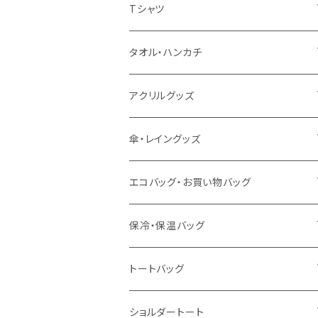
扇風機
Tシャツ
うちわ
カスタムプリントTシャツ（国内プリント）
タオル・ハンカチ
猛暑グッズ
イージーオーダーTシャツ（海外生産）
名入れタオル
アクリルグッズ
冷感グッズ
今治タオル
キーホルダー
傘・レイングッズ
泉州おくばりタオル
スタンド
傘
エコバッグ・お買い物バッグ
冷感タオル
バッジ
ポンチョ
ポリエステル
保冷・保温バッグ
ハンカチ
ライティングスタンド
フェアトレードコットン
キャンパス
トートバッグ
アクリル雑貨
ジュートコットン
デニム
オーガニックコットン
ショルダートート