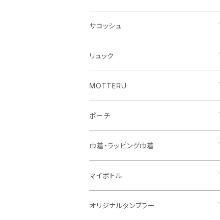
シーチング
キャンパス
ポリエステル
フェアトレードコットン
オーガニックコットン
サコッシュ
10oz
不織布
不織布
コットンリネン
コットンリネン
オーガニックコットン
リュック
コットン
ジュートコットン
再生ファブリック
フェアトレードコットン
コットン
MOTTERU
5oz
5oz
再生ファブリック
コットン
ジュートコットン
デニム
お買い物バッグ
ポーチ
10oz
シーチング
コットン
キャンパス
再生ファブリック
ポリエステル
ボトル
オーガニックコットン
巾着・ラッピング巾着
5oz
10oz
5oz
キャンパス
デニム
コットン
不織布
タンブラー
フェアトレードコットン
コットン
マイボトル
シーチング
12oz
8oz
5oz
デニム・デニムライク
ポリエステル
キャンパス
スウェット
ランチグッズ
再生ファブリック
オーガニックコットン
ステンレスサーモ
オリジナルタンブラー