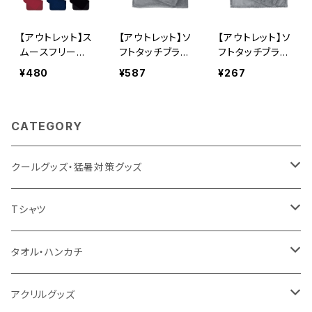
【アウトレット】ス
【アウトレット】ソ
【アウトレット】ソ
ムースフリース
フトタッチブラン
フトタッチブラン
ブランケット（S）
ケット（M） MG
ケット（S） MG
¥480
¥587
¥267
MG
CATEGORY
クールグッズ・猛暑対策グッズ
扇風機
Tシャツ
うちわ
カスタムプリントTシャツ（国内プリント）
タオル・ハンカチ
猛暑グッズ
イージーオーダーTシャツ（海外生産）
名入れタオル
アクリルグッズ