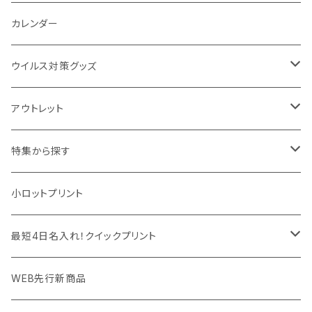
パットカバー、ブックカバー
非常食
タッチペン
ビューティー雑貨
時計
マフラー・ストール
折りたたみクッション
カレンダー
IDケース、パスケース、コインケース
USBケーブル・ハブ
ウイルス対策グッズ
デスク周辺
イヤホン・ヘッドフォン
除菌グッズ
アウトレット
マウスパッド
パーテーション
アウトレット
特集から探す
モバイル周辺グッズ
マスク・フェイスシールド
ドリンクフェア
エンタメグッズ・イベント会場物販品
小ロットプリント
PC周辺グッズ
測定・測量用品
ボトル・タンブラー
ご当地グッズ・オリジナルお土産品
最短4日名入れ！クイックプリント
加湿器・オゾン発生器
ポーチ・巾着
フルカラー印刷ノベルティ
クイック印刷対応トートバッグ・エコバッグ
WEB先行新商品