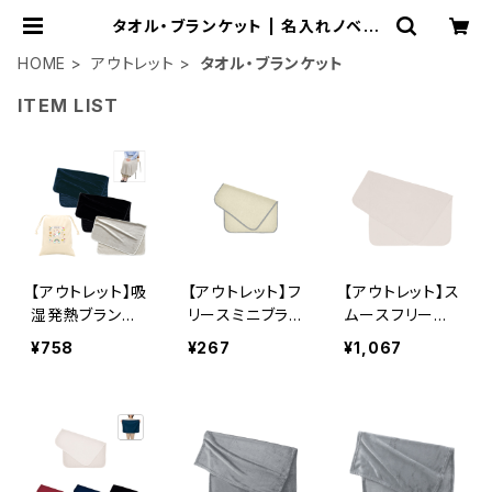
タオル・ブランケット | 名入れノベル
ティ販促 ミスターギフト
HOME
アウトレット
タオル・ブランケット
ITEM LIST
【アウトレット】吸
【アウトレット】フ
【アウトレット】ス
湿発熱ブランケ
リースミニブラン
ムースフリース
ット（巾着付） M
ケット アイボリ
ブランケット（L）
¥758
¥267
¥1,067
G
ー MG
アイボリー M
G