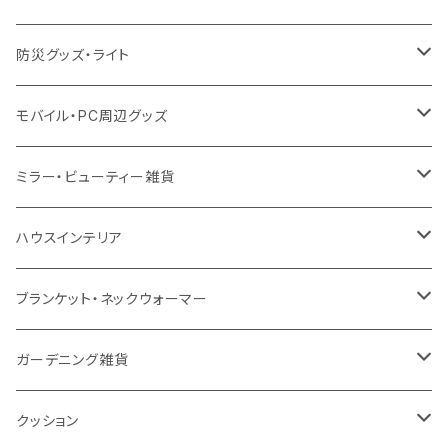
保冷
不織布
ポリエステル
カスタムデザインボトル
アルミタンブラー
バンブー
フードポット
単色ボールペン
防災グッズ・ライト
スウェット
保冷
リネン
バンブータンブラー
コーヒー配合
コースター
多機能ペン
防災セット
モバイル・PC周辺グッズ
EVA
コーヒー配合タンブラー
プラスチック
ドリンク用品
ペンケース
ラジオ・スピーカー
チャージャー
ミラー・ビューティー雑貨
防水
カスタムデザインタンブラー
陶器
保存容器
メモ
ハンディライト
充電器
折りたたみ式ミラー
ハウスインテリア
ナイロン
磁器マグ・湯呑
キッチンツール
ノート
デスクライト
モバイルスタンド
スライド式ミラー
ピクチャーボード、ポスター
ブランケット・ネックウォーマー
カスタムデザイン
付箋
付属ライト
モバイルリング
ケース付きミラー
フォトフレーム、スタンド
ブランケット
ガーデニング雑貨
トレイ
ランタン
アクセサリー・スマホケース
手持ちミラー
キーホルダー
ネックウォーマー
F.O.B COOP
クッション