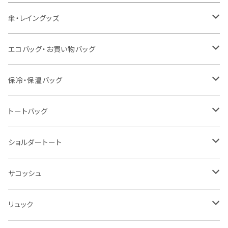
冷感グッズ
今治タオル
キーホルダー
傘・レイングッズ
泉州おくばりタオル
スタンド
傘
エコバッグ・お買い物バッグ
冷感タオル
バッジ
ポンチョ
ポリエステル
保冷・保温バッグ
ハンカチ
ライティングスタンド
フェアトレードコットン
キャンパス
トートバッグ
アクリル雑貨
ジュートコットン
デニム
オーガニックコットン
ショルダートート
シーチング
キャンパス
ポリエステル
フェアトレードコットン
オーガニックコットン
サコッシュ
10oz
不織布
不織布
コットンリネン
コットンリネン
オーガニックコットン
リュック