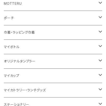
コットン
ジュートコットン
再生ファブリック
フェアトレードコットン
コットン
MOTTERU
5oz
5oz
再生ファブリック
コットン
ジュートコットン
デニム
お買い物バッグ
ポーチ
10oz
シーチング
コットン
キャンパス
再生ファブリック
ポリエステル
ボトル
オーガニックコットン
巾着・ラッピング巾着
5oz
10oz
5oz
キャンパス
デニム
コットン
不織布
タンブラー
フェアトレードコットン
コットン
マイボトル
シーチング
12oz
8oz
5oz
デニム・デニムライク
ポリエステル
キャンパス
スウェット
ランチグッズ
再生ファブリック
オーガニックコットン
ステンレスサーモ
オリジナルタンブラー
10oz
ポリエステル
不織布
ポリエステル
ハンカチ
キャンパス
再生ファブリック
ステンレス
サーモタンブラー
マイカップ
12oz
再生不織布
保冷
不織布
傘
デニム・デニムライク
フェアトレードコットン
アルミ
ステンレス2層タンブラー
サーモ
マイカトラリー・ランチグッズ
不織布
ポリエステル
デニム・デニムライク
クリアボトル
プラスチック2層タンブラー
ステンレス
カトラリー
ステーショナリー