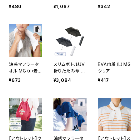
トサコッシュ ブ
¥480
¥1,067
¥342
ラック MG
涼感マフラータ
スリムボトルUV
EVA巾着（L）MG
オル MG（巾着
折りたたみ傘 M
クリア
付）
G
¥673
¥3,084
¥417
【アウトレット】ク
涼感マフラータ
【アウトレット】ス