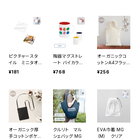
ナチュラル
ピクチャースタ
陶器マグストレ
オーガニックコ
イル ミニタオ
ート バイカラー
ットンA4フラット
ル MG 昇華転写
MG
バッグ ナチュ
¥181
¥768
¥256
対応 ホワイト
ラル MG
オーガニック厚
クルリト マル
EVA巾着 MG
手コットンポケッ
シェバッグ MG
（M） クリア