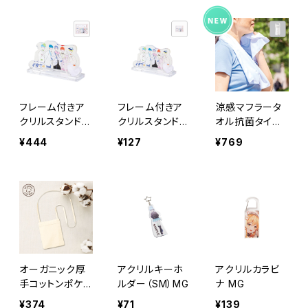
フレーム付きア
フレーム付きア
涼感マフラータ
クリルスタンド
クリルスタンド
オル抗菌タイプ
(L) MG
（M） MG
MG（ボトルケー
¥444
¥127
¥769
ス付）
オーガニック厚
アクリルキーホ
アクリルカラビ
手コットンポケッ
ルダー（SM）MG
ナ MG
トサコッシュ MG
¥374
¥71
¥139