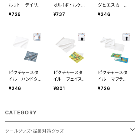
ルリト デイリー
オル（ボトルケー
グヒエスカーフ
リュックバッグ
ス付）MG
MG
¥726
¥737
¥246
MG
ピクチャースタ
ピクチャースタ
ピクチャースタ
イル ハンドタオ
イル フェイスタ
イル マフラー
ル 昇華転写対
オル MG 昇華転
タオル MG 昇華
¥246
¥801
¥726
応 ホワイト M
写対応 ホワイ
転写対応 ホワ
G
ト
イト
CATEGORY
クールグッズ・猛暑対策グッズ