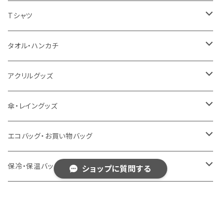
扇風機
Tシャツ
うちわ
カスタムプリントTシャツ（国内プリント）
タオル・ハンカチ
猛暑グッズ
イージーオーダーTシャツ（海外生産）
名入れタオル
アクリルグッズ
冷感グッズ
今治タオル
キーホルダー
傘・レイングッズ
泉州おくばりタオル
スタンド
傘
エコバッグ・お買い物バッグ
冷感タオル
バッジ
ポンチョ
ポリエステル
保冷・保温バッグ
ショップに質問する
ハンカチ
ライティングスタンド
フェアトレードコットン
キャンパス
トートバッグ