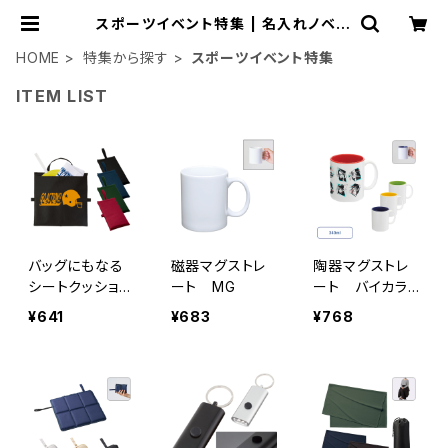
スポーツイベント特集 | 名入れノベル
ティ販促 ミスターギフト
HOME
特集から探す
スポーツイベント特集
ITEM LIST
バッグにもなる
磁器マグストレ
陶器マグストレ
シートクッショ
ート MG
ート バイカラ
ン MG
ー MG
¥641
¥683
¥768