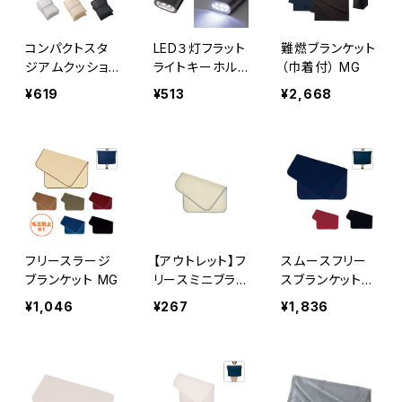
コンパクトスタ
LED３灯フラット
難燃ブランケット
ジアムクッショ
ライトキーホル
（巾着付） MG
ン MG
ダー MG
¥619
¥513
¥2,668
フリースラージ
【アウトレット】フ
スムースフリー
ブランケット MG
リースミニブラン
スブランケット
ケット アイボリ
（L） MG
¥1,046
¥267
¥1,836
ー MG