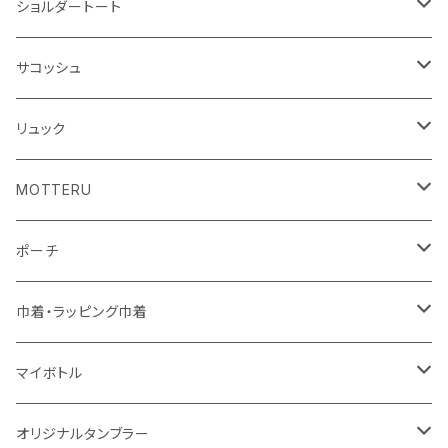
アクリル雑貨
ジュートコットン
デニム
オーガニックコットン
ショルダートート
シーチング
キャンパス
ポリエステル
フェアトレードコットン
オーガニックコットン
サコッシュ
10oz
不織布
不織布
コットンリネン
コットンリネン
オーガニックコットン
リュック
コットン
ジュートコットン
再生ファブリック
フェアトレードコットン
コットン
MOTTERU
5oz
5oz
再生ファブリック
コットン
ジュートコットン
デニム
お買い物バッグ
ポーチ
10oz
シーチング
コットン
キャンパス
再生ファブリック
ポリエステル
ボトル
オーガニックコットン
巾着・ラッピング巾着
5oz
10oz
5oz
キャンパス
デニム
コットン
不織布
タンブラー
フェアトレードコットン
コットン
マイボトル
シーチング
12oz
8oz
5oz
デニム・デニムライク
ポリエステル
キャンパス
スウェット
ランチグッズ
再生ファブリック
オーガニックコットン
ステンレスサーモ
オリジナルタンブラー