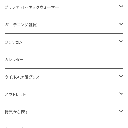
ナイロン
磁器マグ・湯呑
キッチンツール
ノート
デスクライト
モバイルスタンド
スライド式ミラー
ピクチャーボード、ポスター
ブランケット・ネックウォーマー
カスタムデザイン
付箋
付属ライト
モバイルリング
ケース付きミラー
フォトフレーム、スタンド
ブランケット
ガーデニング雑貨
トレイ
ランタン
アクセサリー・スマホケース
手持ちミラー
キーホルダー
ネックウォーマー
F.O.B COOP
クッション
パットカバー、ブックカバー
非常食
タッチペン
ビューティー雑貨
時計
マフラー・ストール
折りたたみクッション
カレンダー
IDケース、パスケース、コインケース
USBケーブル・ハブ
ウイルス対策グッズ
デスク周辺
イヤホン・ヘッドフォン
除菌グッズ
アウトレット
マウスパッド
パーテーション
アウトレット
特集から探す