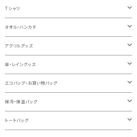
扇風機
Tシャツ
うちわ
カスタムプリントTシャツ（国内プリント）
タオル・ハンカチ
猛暑グッズ
イージーオーダーTシャツ（海外生産）
名入れタオル
アクリルグッズ
冷感グッズ
今治タオル
キーホルダー
傘・レイングッズ
泉州おくばりタオル
スタンド
傘
エコバッグ・お買い物バッグ
冷感タオル
バッジ
ポンチョ
ポリエステル
保冷・保温バッグ
ハンカチ
ライティングスタンド
フェアトレードコットン
キャンパス
トートバッグ