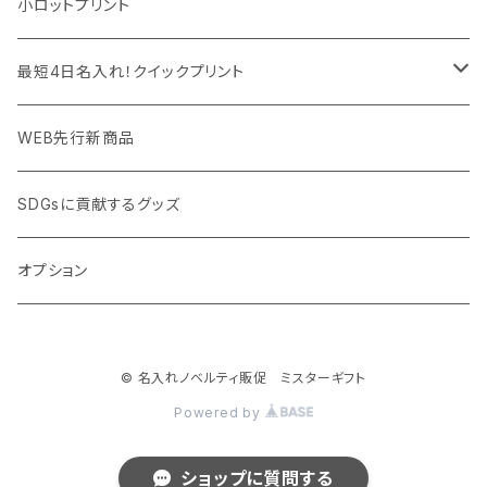
モバイル周辺グッズ
マスク・フェイスシールド
ドリンクフェア
エンタメグッズ・イベント会場物販品
小ロットプリント
PC周辺グッズ
測定・測量用品
ボトル・タンブラー
ご当地グッズ・オリジナルお土産品
最短4日名入れ！クイックプリント
加湿器・オゾン発生器
ポーチ・巾着
フルカラー印刷ノベルティ
クイック印刷対応トートバッグ・エコバッグ
WEB先行新商品
ウイルス対策消耗品
タオル・ブランケット
予算消化・備品におすすめグッズ
クイック印刷対応ポーチ・巾着
SDGsに貢献するグッズ
ウイルス対策備品
その他雑貨品
展示会・説明会ノベルティ
クイック印刷対応ボトル
オプション
名入れできるグッズ
ご挨拶まわり品・訪問粗品
© 名入れノベルティ販促 ミスターギフト
スポーツイベント特集
Powered by
周年記念品
ショップに質問する