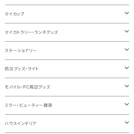
10oz
ポリエステル
不織布
ポリエステル
ハンカチ
キャンパス
再生ファブリック
ステンレス
サーモタンブラー
マイカップ
12oz
再生不織布
保冷
不織布
傘
デニム・デニムライク
フェアトレードコットン
アルミ
ステンレス2層タンブラー
サーモ
マイカトラリー・ランチグッズ
不織布
ポリエステル
デニム・デニムライク
クリアボトル
プラスチック2層タンブラー
ステンレス
カトラリー
ステーショナリー
保冷
不織布
ポリエステル
カスタムデザインボトル
アルミタンブラー
バンブー
フードポット
単色ボールペン
防災グッズ・ライト
スウェット
保冷
リネン
バンブータンブラー
コーヒー配合
コースター
多機能ペン
防災セット
モバイル・PC周辺グッズ
EVA
コーヒー配合タンブラー
プラスチック
ドリンク用品
ペンケース
ラジオ・スピーカー
チャージャー
ミラー・ビューティー雑貨
防水
カスタムデザインタンブラー
陶器
保存容器
メモ
ハンディライト
充電器
折りたたみ式ミラー
ハウスインテリア