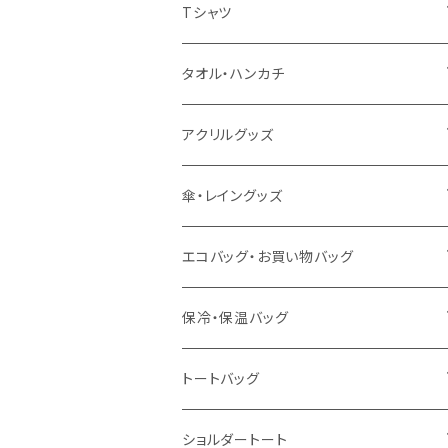
扇風機
Tシャツ
うちわ
カスタムプリントTシャツ（国内プリント）
タオル・ハンカチ
猛暑グッズ
イージーオーダーTシャツ（海外生産）
名入れタオル
アクリルグッズ
冷感グッズ
今治タオル
キーホルダー
傘・レイングッズ
泉州おくばりタオル
スタンド
傘
エコバッグ・お買い物バッグ
冷感タオル
バッジ
ポンチョ
ポリエステル
保冷・保温バッグ
ハンカチ
ライティングスタンド
フェアトレードコットン
キャンパス
トートバッグ
アクリル雑貨
ジュートコットン
デニム
オーガニックコットン
ショルダートート