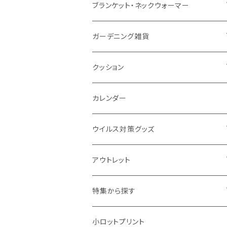
ナイロン
磁器マグ・湯呑
キッチンツール
ノート
デスクライト
モバイルスタンド
スライド式ミラー
ピクチャーボード、ポスター
ブランケット・ネックウォーマー
カスタムデザイン
付箋
付属ライト
モバイルリング
ケース付きミラー
フォトフレーム、スタンド
ブランケット
ガーデニング雑貨
トレイ
ランタン
アクセサリー・スマホケース
手持ちミラー
キーホルダー
ネックウォーマー
F.O.B COOP
クッション
パットカバー、ブックカバー
非常食
タッチペン
ビューティー雑貨
時計
マフラー・ストール
折りたたみクッション
カレンダー
IDケース、パスケース、コインケース
USBケーブル・ハブ
ウイルス対策グッズ
デスク周辺
イヤホン・ヘッドフォン
除菌グッズ
アウトレット
マウスパッド
パーテーション
アウトレット
特集から探す
モバイル周辺グッズ
マスク・フェイスシールド
ドリンクフェア
エンタメグッズ・イベント会場物販品
小ロットプリント