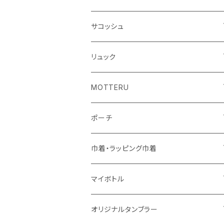
シーチング
キャンパス
ポリエステル
フェアトレードコットン
オーガニックコットン
サコッシュ
10oz
不織布
不織布
コットンリネン
コットンリネン
オーガニックコットン
リュック
コットン
ジュートコットン
再生ファブリック
フェアトレードコットン
コットン
MOTTERU
5oz
5oz
再生ファブリック
コットン
ジュートコットン
デニム
お買い物バッグ
ポーチ
10oz
シーチング
コットン
キャンパス
再生ファブリック
ポリエステル
ボトル
オーガニックコットン
巾着・ラッピング巾着
5oz
10oz
5oz
キャンパス
デニム
コットン
不織布
タンブラー
フェアトレードコットン
コットン
マイボトル
シーチング
12oz
8oz
5oz
デニム・デニムライク
ポリエステル
キャンパス
スウェット
ランチグッズ
再生ファブリック
オーガニックコットン
ステンレスサーモ
オリジナルタンブラー