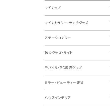
10oz
ポリエステル
不織布
ポリエステル
ハンカチ
キャンパス
再生ファブリック
ステンレス
サーモタンブラー
マイカップ
12oz
再生不織布
保冷
不織布
傘
デニム・デニムライク
フェアトレードコットン
アルミ
ステンレス2層タンブラー
サーモ
マイカトラリー・ランチグッズ
不織布
ポリエステル
デニム・デニムライク
クリアボトル
プラスチック2層タンブラー
ステンレス
カトラリー
ステーショナリー
保冷
不織布
ポリエステル
カスタムデザインボトル
アルミタンブラー
バンブー
フードポット
単色ボールペン
防災グッズ・ライト
スウェット
保冷
リネン
バンブータンブラー
コーヒー配合
コースター
多機能ペン
防災セット
モバイル・PC周辺グッズ
EVA
コーヒー配合タンブラー
プラスチック
ドリンク用品
ペンケース
ラジオ・スピーカー
チャージャー
ミラー・ビューティー雑貨
防水
カスタムデザインタンブラー
陶器
保存容器
メモ
ハンディライト
充電器
折りたたみ式ミラー
ハウスインテリア