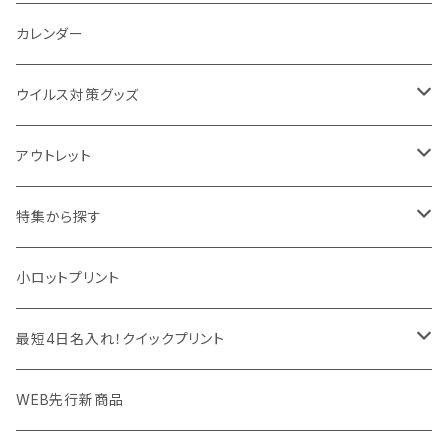
パットカバー、ブックカバー
非常食
タッチペン
ビューティー雑貨
時計
マフラー・ストール
折りたたみクッション
カレンダー
IDケース、パスケース、コインケース
USBケーブル・ハブ
ウイルス対策グッズ
デスク周辺
イヤホン・ヘッドフォン
除菌グッズ
アウトレット
マウスパッド
パーテーション
アウトレット
特集から探す
モバイル周辺グッズ
マスク・フェイスシールド
ドリンクフェア
エンタメグッズ・イベント会場物販品
小ロットプリント
PC周辺グッズ
測定・測量用品
ボトル・タンブラー
ご当地グッズ・オリジナルお土産品
最短4日名入れ！クイックプリント
加湿器・オゾン発生器
ポーチ・巾着
フルカラー印刷ノベルティ
クイック印刷対応トートバッグ・エコバッグ
WEB先行新商品