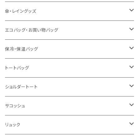
冷感グッズ
今治タオル
キーホルダー
傘・レイングッズ
泉州おくばりタオル
スタンド
傘
エコバッグ・お買い物バッグ
冷感タオル
バッジ
ポンチョ
ポリエステル
保冷・保温バッグ
ハンカチ
ライティングスタンド
フェアトレードコットン
キャンパス
トートバッグ
アクリル雑貨
ジュートコットン
デニム
オーガニックコットン
ショルダートート
シーチング
キャンパス
ポリエステル
フェアトレードコットン
オーガニックコットン
サコッシュ
10oz
不織布
不織布
コットンリネン
コットンリネン
オーガニックコットン
リュック