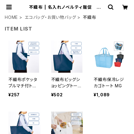
不織布 | 名入れノベルティ販促 ミス
ターギフト
HOME
エコバッグ・お買い物バッグ
不織布
ITEM LIST
不織布ポケッタ
不織布ビッグシ
不織布保冷レジ
ブルマチ付トー
ョッピングトート
カゴトート MG
ト MG
MG
¥257
¥502
¥1,089