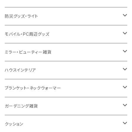
保冷
不織布
ポリエステル
カスタムデザインボトル
アルミタンブラー
バンブー
フードポット
単色ボールペン
防災グッズ・ライト
スウェット
保冷
リネン
バンブータンブラー
コーヒー配合
コースター
多機能ペン
防災セット
モバイル・PC周辺グッズ
EVA
コーヒー配合タンブラー
プラスチック
ドリンク用品
ペンケース
ラジオ・スピーカー
チャージャー
ミラー・ビューティー雑貨
防水
カスタムデザインタンブラー
陶器
保存容器
メモ
ハンディライト
充電器
折りたたみ式ミラー
ハウスインテリア
ナイロン
磁器マグ・湯呑
キッチンツール
ノート
デスクライト
モバイルスタンド
スライド式ミラー
ピクチャーボード、ポスター
ブランケット・ネックウォーマー
カスタムデザイン
付箋
付属ライト
モバイルリング
ケース付きミラー
フォトフレーム、スタンド
ブランケット
ガーデニング雑貨
トレイ
ランタン
アクセサリー・スマホケース
手持ちミラー
キーホルダー
ネックウォーマー
F.O.B COOP
クッション