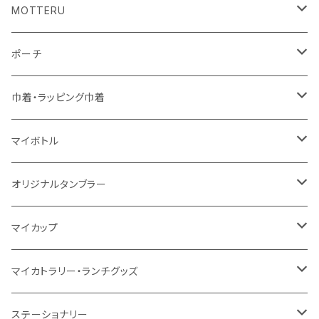
コットン
ジュートコットン
再生ファブリック
フェアトレードコットン
コットン
MOTTERU
5oz
5oz
再生ファブリック
コットン
ジュートコットン
デニム
お買い物バッグ
ポーチ
10oz
シーチング
コットン
キャンパス
再生ファブリック
ポリエステル
ボトル
オーガニックコットン
巾着・ラッピング巾着
5oz
10oz
5oz
キャンパス
デニム
コットン
不織布
タンブラー
フェアトレードコットン
コットン
マイボトル
シーチング
12oz
8oz
5oz
デニム・デニムライク
ポリエステル
キャンパス
スウェット
ランチグッズ
再生ファブリック
オーガニックコットン
ステンレスサーモ
オリジナルタンブラー
10oz
ポリエステル
不織布
ポリエステル
ハンカチ
キャンパス
再生ファブリック
ステンレス
サーモタンブラー
マイカップ
12oz
再生不織布
保冷
不織布
傘
デニム・デニムライク
フェアトレードコットン
アルミ
ステンレス2層タンブラー
サーモ
マイカトラリー・ランチグッズ
不織布
ポリエステル
デニム・デニムライク
クリアボトル
プラスチック2層タンブラー
ステンレス
カトラリー
ステーショナリー