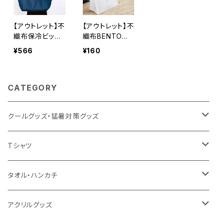
【アウトレット】不
【アウトレット】不
織布保冷ビッグ
織布BENTOバ
ライントート MG
ッグ MG
¥566
¥160
CATEGORY
クールグッズ・猛暑対策グッズ
扇風機
Tシャツ
うちわ
カスタムプリントTシャツ（国内プリント）
タオル・ハンカチ
猛暑グッズ
イージーオーダーTシャツ（海外生産）
名入れタオル
アクリルグッズ