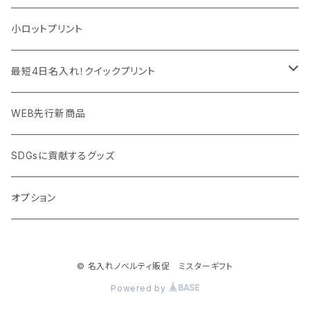
モバイル周辺グッズ
マスク・フェイスシールド
ドリンクフェア
エンタメグッズ・イベント会場物販品
小ロットプリント
PC周辺グッズ
測定・測量用品
ボトル・タンブラー
ご当地グッズ・オリジナルお土産品
最短4日名入れ！クイックプリント
加湿器・オゾン発生器
ポーチ・巾着
フルカラー印刷ノベルティ
クイック印刷対応トートバッグ・エコバッグ
WEB先行新商品
ウイルス対策消耗品
タオル・ブランケット
予算消化・備品におすすめグッズ
クイック印刷対応ポーチ・巾着
SDGsに貢献するグッズ
ウイルス対策備品
その他雑貨品
展示会・説明会ノベルティ
クイック印刷対応ボトル
オプション
名入れできるグッズ
ご挨拶まわり品・訪問粗品
© 名入れノベルティ販促 ミスターギフト
スポーツイベント特集
Powered by