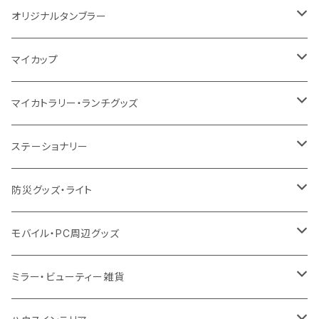
シーチング
12oz
8oz
5oz
デニム・デニムライク
ポリエステル
キャンパス
スウェット
ランチグッズ
再生ファブリック
オーガニックコットン
ステンレスサーモ
オリジナルタンブラー
10oz
ポリエステル
不織布
ポリエステル
ハンカチ
キャンパス
再生ファブリック
ステンレス
サーモタンブラー
マイカップ
12oz
再生不織布
保冷
不織布
傘
デニム・デニムライク
フェアトレードコットン
アルミ
ステンレス2層タンブラー
サーモ
マイカトラリー・ランチグッズ
不織布
ポリエステル
デニム・デニムライク
クリアボトル
プラスチック2層タンブラー
ステンレス
カトラリー
ステーショナリー
保冷
不織布
ポリエステル
カスタムデザインボトル
アルミタンブラー
バンブー
フードポット
単色ボールペン
防災グッズ・ライト
スウェット
保冷
リネン
バンブータンブラー
コーヒー配合
コースター
多機能ペン
防災セット
モバイル・PC周辺グッズ
EVA
コーヒー配合タンブラー
プラスチック
ドリンク用品
ペンケース
ラジオ・スピーカー
チャージャー
ミラー・ビューティー雑貨