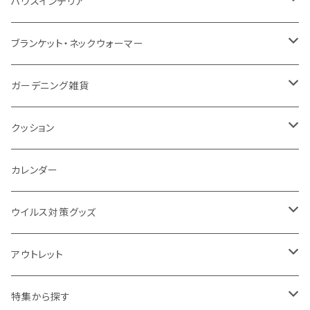
防水
カスタムデザインタンブラー
陶器
保存容器
メモ
ハンディライト
充電器
折りたたみ式ミラー
ハウスインテリア
ナイロン
磁器マグ・湯呑
キッチンツール
ノート
デスクライト
モバイルスタンド
スライド式ミラー
ピクチャーボード、ポスター
ブランケット・ネックウォーマー
カスタムデザイン
付箋
付属ライト
モバイルリング
ケース付きミラー
フォトフレーム、スタンド
ブランケット
ガーデニング雑貨
トレイ
ランタン
アクセサリー・スマホケース
手持ちミラー
キーホルダー
ネックウォーマー
F.O.B COOP
クッション
パットカバー、ブックカバー
非常食
タッチペン
ビューティー雑貨
時計
マフラー・ストール
折りたたみクッション
カレンダー
IDケース、パスケース、コインケース
USBケーブル・ハブ
ウイルス対策グッズ
デスク周辺
イヤホン・ヘッドフォン
除菌グッズ
アウトレット
マウスパッド
パーテーション
アウトレット
特集から探す