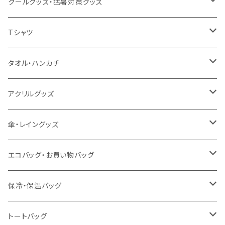
クールグッズ・猛暑対策グッズ
扇風機
Tシャツ
うちわ
カスタムプリントTシャツ（国内プリント）
タオル・ハンカチ
猛暑グッズ
イージーオーダーTシャツ（海外生産）
名入れタオル
アクリルグッズ
冷感グッズ
今治タオル
キーホルダー
傘・レイングッズ
泉州おくばりタオル
スタンド
傘
エコバッグ・お買い物バッグ
冷感タオル
バッジ
ポンチョ
ポリエステル
保冷・保温バッグ
ハンカチ
ライティングスタンド
フェアトレードコットン
キャンパス
トートバッグ