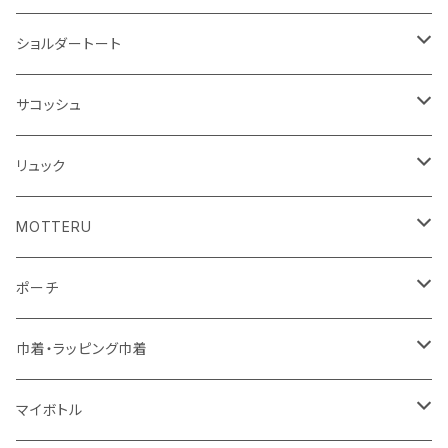
アクリル雑貨
ジュートコットン
デニム
オーガニックコットン
ショルダートート
シーチング
キャンパス
ポリエステル
フェアトレードコットン
オーガニックコットン
サコッシュ
10oz
不織布
不織布
コットンリネン
コットンリネン
オーガニックコットン
リュック
コットン
ジュートコットン
再生ファブリック
フェアトレードコットン
コットン
MOTTERU
5oz
5oz
再生ファブリック
コットン
ジュートコットン
デニム
お買い物バッグ
ポーチ
10oz
シーチング
コットン
キャンパス
再生ファブリック
ポリエステル
ボトル
オーガニックコットン
巾着・ラッピング巾着
5oz
10oz
5oz
キャンパス
デニム
コットン
不織布
タンブラー
フェアトレードコットン
コットン
マイボトル