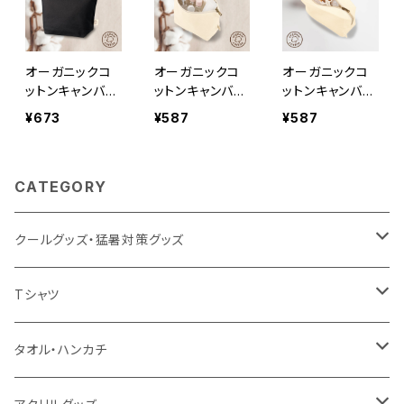
オーガニックコ
オーガニックコ
オーガニックコ
ットンキャンバス
ットンキャンバス
ットンキャンバス
デイリーポーチ
デイリーポーチ
ファスナーポー
¥673
¥587
¥587
（M） ナイトブ
（M） ナチュラ
チ ナチュラル
ラック MG
ル MG
MG
CATEGORY
クールグッズ・猛暑対策グッズ
扇風機
Tシャツ
うちわ
カスタムプリントTシャツ（国内プリント）
タオル・ハンカチ
猛暑グッズ
イージーオーダーTシャツ（海外生産）
名入れタオル