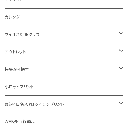
パットカバー、ブックカバー
非常食
タッチペン
ビューティー雑貨
時計
マフラー・ストール
折りたたみクッション
カレンダー
IDケース、パスケース、コインケース
USBケーブル・ハブ
ウイルス対策グッズ
デスク周辺
イヤホン・ヘッドフォン
除菌グッズ
アウトレット
マウスパッド
パーテーション
アウトレット
特集から探す
モバイル周辺グッズ
マスク・フェイスシールド
ドリンクフェア
エンタメグッズ・イベント会場物販品
小ロットプリント
PC周辺グッズ
測定・測量用品
ボトル・タンブラー
ご当地グッズ・オリジナルお土産品
最短4日名入れ！クイックプリント
加湿器・オゾン発生器
ポーチ・巾着
フルカラー印刷ノベルティ
クイック印刷対応トートバッグ・エコバッグ
WEB先行新商品