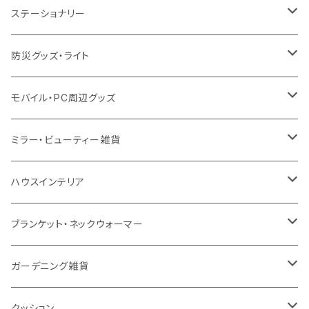
不織布
ポリエステル
デニム・デニムライク
クリアボトル
プラスチック2層タンブラー
ステンレス
カトラリー
ステーショナリー
保冷
不織布
ポリエステル
カスタムデザインボトル
アルミタンブラー
バンブー
フードポット
単色ボールペン
防災グッズ・ライト
スウェット
保冷
リネン
バンブータンブラー
コーヒー配合
コースター
多機能ペン
防災セット
モバイル・PC周辺グッズ
EVA
コーヒー配合タンブラー
プラスチック
ドリンク用品
ペンケース
ラジオ・スピーカー
チャージャー
ミラー・ビューティー雑貨
防水
カスタムデザインタンブラー
陶器
保存容器
メモ
ハンディライト
充電器
折りたたみ式ミラー
ハウスインテリア
ナイロン
磁器マグ・湯呑
キッチンツール
ノート
デスクライト
モバイルスタンド
スライド式ミラー
ピクチャーボード、ポスター
ブランケット・ネックウォーマー
カスタムデザイン
付箋
付属ライト
モバイルリング
ケース付きミラー
フォトフレーム、スタンド
ブランケット
ガーデニング雑貨
トレイ
ランタン
アクセサリー・スマホケース
手持ちミラー
キーホルダー
ネックウォーマー
F.O.B COOP
クッション