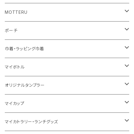
コットン
ジュートコットン
再生ファブリック
フェアトレードコットン
コットン
MOTTERU
5oz
5oz
再生ファブリック
コットン
ジュートコットン
デニム
お買い物バッグ
ポーチ
10oz
シーチング
コットン
キャンパス
再生ファブリック
ポリエステル
ボトル
オーガニックコットン
巾着・ラッピング巾着
5oz
10oz
5oz
キャンパス
デニム
コットン
不織布
タンブラー
フェアトレードコットン
コットン
マイボトル
シーチング
12oz
8oz
5oz
デニム・デニムライク
ポリエステル
キャンパス
スウェット
ランチグッズ
再生ファブリック
オーガニックコットン
ステンレスサーモ
オリジナルタンブラー
10oz
ポリエステル
不織布
ポリエステル
ハンカチ
キャンパス
再生ファブリック
ステンレス
サーモタンブラー
マイカップ
12oz
再生不織布
保冷
不織布
傘
デニム・デニムライク
フェアトレードコットン
アルミ
ステンレス2層タンブラー
サーモ
マイカトラリー・ランチグッズ