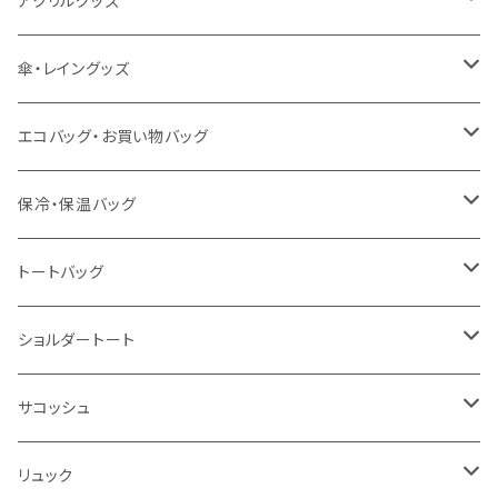
アクリルグッズ
冷感グッズ
今治タオル
キーホルダー
傘・レイングッズ
泉州おくばりタオル
スタンド
傘
エコバッグ・お買い物バッグ
冷感タオル
バッジ
ポンチョ
ポリエステル
保冷・保温バッグ
ハンカチ
ライティングスタンド
フェアトレードコットン
キャンパス
トートバッグ
アクリル雑貨
ジュートコットン
デニム
オーガニックコットン
ショルダートート
シーチング
キャンパス
ポリエステル
フェアトレードコットン
オーガニックコットン
サコッシュ
10oz
不織布
不織布
コットンリネン
コットンリネン
オーガニックコットン
リュック