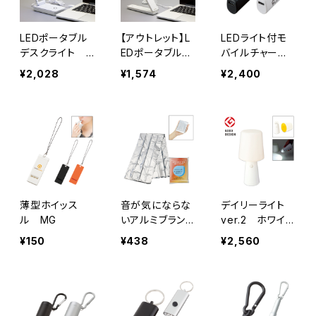
LEDポータブル
【アウトレット】L
LEDライト付モ
デスクライト ワ
EDポータブルデ
バイルチャージ
イド MG
スクライト スリ
ャー2200 MG
¥2,028
¥1,574
¥2,400
ム MG
薄型ホイッス
音が気にならな
デイリーライト
ル MG
いアルミブランケ
ver.2 ホワイ
ット MG
ト MG
¥150
¥438
¥2,560