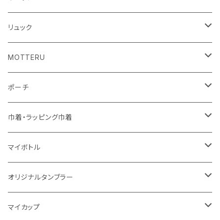
10oz
不織布
不織布
コットンリネン
コットンリネン
オーガニックコットン
リュック
コットン
ジュートコットン
再生ファブリック
フェアトレードコットン
コットン
MOTTERU
5oz
5oz
再生ファブリック
コットン
ジュートコットン
デニム
お買い物バッグ
ポーチ
10oz
シーチング
コットン
キャンパス
再生ファブリック
ポリエステル
ボトル
オーガニックコットン
巾着・ラッピング巾着
5oz
10oz
5oz
キャンパス
デニム
コットン
不織布
タンブラー
フェアトレードコットン
コットン
マイボトル
シーチング
12oz
8oz
5oz
デニム・デニムライク
ポリエステル
キャンパス
スウェット
ランチグッズ
再生ファブリック
オーガニックコットン
ステンレスサーモ
オリジナルタンブラー
10oz
ポリエステル
不織布
ポリエステル
ハンカチ
キャンパス
再生ファブリック
ステンレス
サーモタンブラー
マイカップ