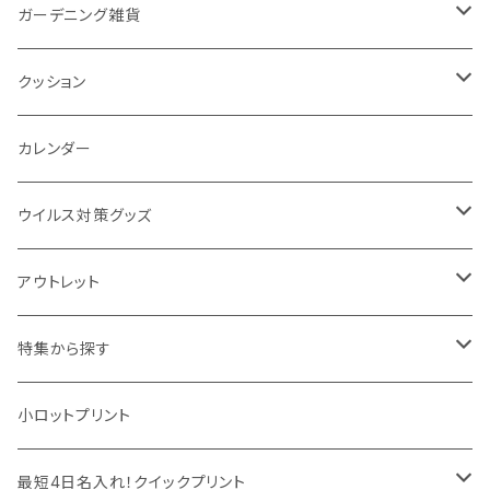
カスタムデザイン
付箋
付属ライト
モバイルリング
ケース付きミラー
フォトフレーム、スタンド
ブランケット
ガーデニング雑貨
トレイ
ランタン
アクセサリー・スマホケース
手持ちミラー
キーホルダー
ネックウォーマー
F.O.B COOP
クッション
パットカバー、ブックカバー
非常食
タッチペン
ビューティー雑貨
時計
マフラー・ストール
折りたたみクッション
カレンダー
IDケース、パスケース、コインケース
USBケーブル・ハブ
ウイルス対策グッズ
デスク周辺
イヤホン・ヘッドフォン
除菌グッズ
アウトレット
マウスパッド
パーテーション
アウトレット
特集から探す
モバイル周辺グッズ
マスク・フェイスシールド
ドリンクフェア
エンタメグッズ・イベント会場物販品
小ロットプリント
PC周辺グッズ
測定・測量用品
ボトル・タンブラー
ご当地グッズ・オリジナルお土産品
最短4日名入れ！クイックプリント