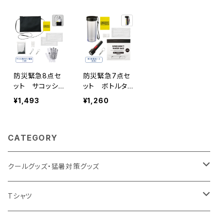
防災緊急8点セ
防災緊急7点セ
ット サコッシュ
ット ボトルタイ
タイプ ブラッ
プ ブラック
¥1,493
¥1,260
ク MG
MG
CATEGORY
クールグッズ・猛暑対策グッズ
扇風機
Tシャツ