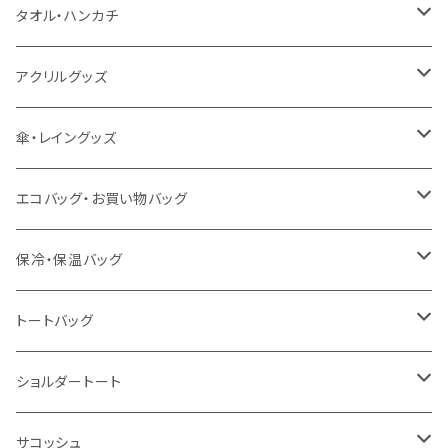
うちわ
カスタムプリントTシャツ（国内プリント）
タオル・ハンカチ
猛暑グッズ
イージーオーダーTシャツ（海外生産）
名入れタオル
アクリルグッズ
冷感グッズ
今治タオル
キーホルダー
傘・レイングッズ
泉州おくばりタオル
スタンド
傘
エコバッグ・お買い物バッグ
冷感タオル
バッジ
ポンチョ
ポリエステル
保冷・保温バッグ
ハンカチ
ライティングスタンド
フェアトレードコットン
キャンパス
トートバッグ
アクリル雑貨
ジュートコットン
デニム
オーガニックコットン
ショルダートート
シーチング
キャンパス
ポリエステル
フェアトレードコットン
オーガニックコットン
サコッシュ