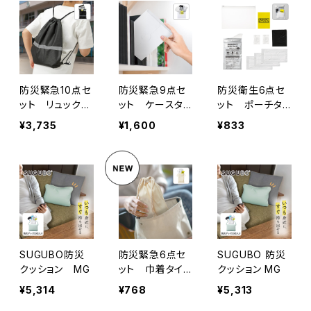
防災緊急10点セ
防災緊急9点セ
防災衛生6点セ
ット リュックタ
ット ケースタイ
ット ポーチタイ
イプ ブラッ
プ ホワイト
プ クリア MG
¥3,735
¥1,600
¥833
ク MG
MG
SUGUBO防災
防災緊急6点セ
SUGUBO 防災
クッション MG
ット 巾着タイ
クッション MG
プ MG ナチュ
¥5,314
¥768
¥5,313
ラル