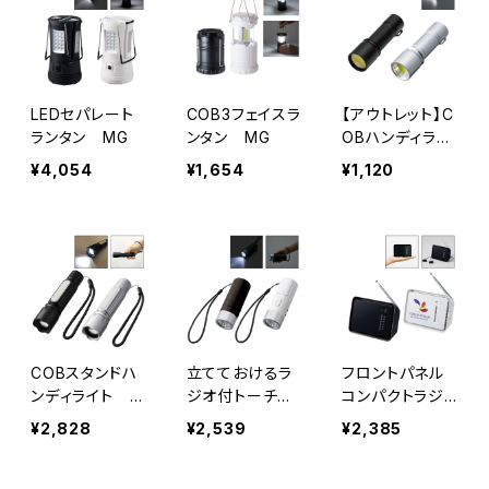
LEDセパレート
COB3フェイスラ
【アウトレット】C
ランタン MG
ンタン MG
OBハンディライ
ト MG
¥4,054
¥1,654
¥1,120
COBスタンドハ
立てておけるラ
フロントパネル
ンディライト M
ジオ付トーチラ
コンパクトラジ
G
イト MG
オ MG
¥2,828
¥2,539
¥2,385