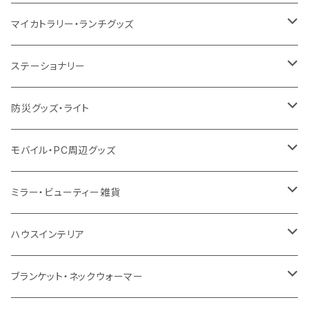
12oz
再生不織布
保冷
不織布
傘
デニム・デニムライク
フェアトレードコットン
アルミ
ステンレス2層タンブラー
サーモ
マイカトラリー・ランチグッズ
不織布
ポリエステル
デニム・デニムライク
クリアボトル
プラスチック2層タンブラー
ステンレス
カトラリー
ステーショナリー
保冷
不織布
ポリエステル
カスタムデザインボトル
アルミタンブラー
バンブー
フードポット
単色ボールペン
防災グッズ・ライト
スウェット
保冷
リネン
バンブータンブラー
コーヒー配合
コースター
多機能ペン
防災セット
モバイル・PC周辺グッズ
EVA
コーヒー配合タンブラー
プラスチック
ドリンク用品
ペンケース
ラジオ・スピーカー
チャージャー
ミラー・ビューティー雑貨
防水
カスタムデザインタンブラー
陶器
保存容器
メモ
ハンディライト
充電器
折りたたみ式ミラー
ハウスインテリア
ナイロン
磁器マグ・湯呑
キッチンツール
ノート
デスクライト
モバイルスタンド
スライド式ミラー
ピクチャーボード、ポスター
ブランケット・ネックウォーマー