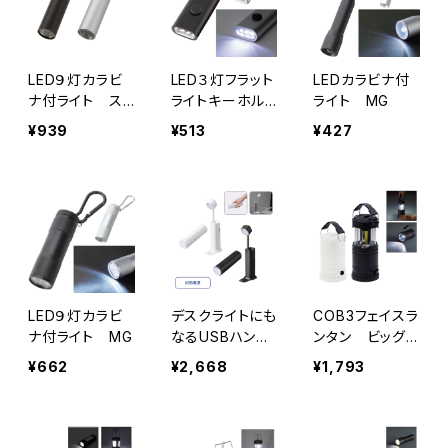
LED９灯カラビ
LED３灯フラット
LEDカラビナ付
ナ付ライト ス
ライトキーホル
ライト MG
ムース MG
ダー MG
¥939
¥513
¥427
LED９灯カラビ
デスクライトにも
COB3フェイスラ
ナ付ライト MG
なるUSBハンデ
ンタン ビッグラ
ィライト（チャー
イト MG
¥662
¥2,668
¥1,793
ジャー機能付）
MG