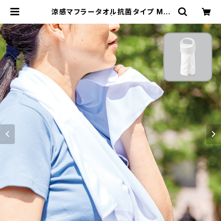
涼感マフラータオル抗菌タイプ MG
（ボトルケース付） | 名入れノベルティ
販促 ミスターギフト