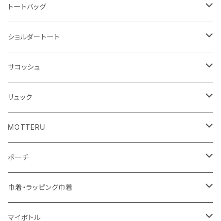
ハンカチ
ライティングスタンド
フェアトレードコットン
キャンパス
トートバッグ
アクリル雑貨
ジュートコットン
デニム
オーガニックコットン
ショルダートート
シーチング
キャンパス
ポリエステル
フェアトレードコットン
オーガニックコットン
サコッシュ
10oz
不織布
不織布
コットンリネン
コットンリネン
オーガニックコットン
リュック
コットン
ジュートコットン
再生ファブリック
フェアトレードコットン
コットン
MOTTERU
5oz
5oz
再生ファブリック
コットン
ジュートコットン
デニム
お買い物バッグ
ポーチ
10oz
シーチング
コットン
キャンパス
再生ファブリック
ポリエステル
ボトル
オーガニックコットン
巾着・ラッピング巾着
5oz
10oz
5oz
キャンパス
デニム
コットン
不織布
タンブラー
フェアトレードコットン
コットン
マイボトル