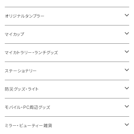
シーチング
12oz
8oz
5oz
デニム・デニムライク
ポリエステル
キャンパス
スウェット
ランチグッズ
再生ファブリック
オーガニックコットン
ステンレスサーモ
オリジナルタンブラー
10oz
ポリエステル
不織布
ポリエステル
ハンカチ
キャンパス
再生ファブリック
ステンレス
サーモタンブラー
マイカップ
12oz
再生不織布
保冷
不織布
傘
デニム・デニムライク
フェアトレードコットン
アルミ
ステンレス2層タンブラー
サーモ
マイカトラリー・ランチグッズ
不織布
ポリエステル
デニム・デニムライク
クリアボトル
プラスチック2層タンブラー
ステンレス
カトラリー
ステーショナリー
保冷
不織布
ポリエステル
カスタムデザインボトル
アルミタンブラー
バンブー
フードポット
単色ボールペン
防災グッズ・ライト
スウェット
保冷
リネン
バンブータンブラー
コーヒー配合
コースター
多機能ペン
防災セット
モバイル・PC周辺グッズ
EVA
コーヒー配合タンブラー
プラスチック
ドリンク用品
ペンケース
ラジオ・スピーカー
チャージャー
ミラー・ビューティー雑貨