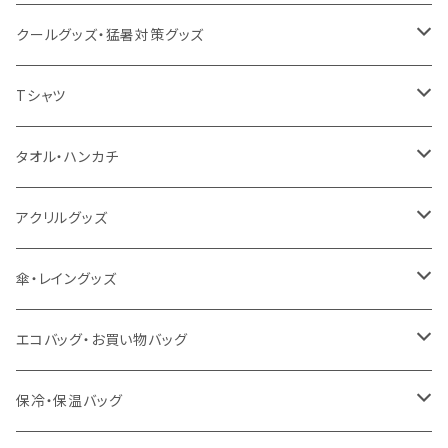
クールグッズ・猛暑対策グッズ
扇風機
Tシャツ
うちわ
カスタムプリントTシャツ（国内プリント）
タオル・ハンカチ
猛暑グッズ
イージーオーダーTシャツ（海外生産）
名入れタオル
アクリルグッズ
冷感グッズ
今治タオル
キーホルダー
傘・レイングッズ
泉州おくばりタオル
スタンド
傘
エコバッグ・お買い物バッグ
冷感タオル
バッジ
ポンチョ
ポリエステル
保冷・保温バッグ