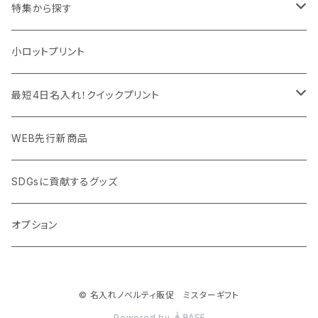
マウスパッド
パーテーション
アウトレット
特集から探す
モバイル周辺グッズ
マスク・フェイスシールド
ドリンクフェア
エンタメグッズ・イベント会場物販品
小ロットプリント
PC周辺グッズ
測定・測量用品
ボトル・タンブラー
ご当地グッズ・オリジナルお土産品
最短4日名入れ！クイックプリント
加湿器・オゾン発生器
ポーチ・巾着
フルカラー印刷ノベルティ
クイック印刷対応トートバッグ・エコバッグ
WEB先行新商品
ウイルス対策消耗品
タオル・ブランケット
予算消化・備品におすすめグッズ
クイック印刷対応ポーチ・巾着
SDGsに貢献するグッズ
ウイルス対策備品
その他雑貨品
展示会・説明会ノベルティ
クイック印刷対応ボトル
オプション
名入れできるグッズ
ご挨拶まわり品・訪問粗品
© 名入れノベルティ販促 ミスターギフト
スポーツイベント特集
Powered by