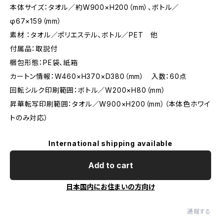
本体サイズ：タオル／約W900×H200（mm）、ボトル／
φ67×159（mm）
素材 ：タオル／ポリエステル、ボトル／PET 他
付属品：取説付
梱包形態：PE袋、紙箱
カートン情報：W460×H370×D380（mm） 入数：60点
回転シルク印刷範囲：ボトル／W200×H80（mm）
昇華転写印刷範囲：タオル／W900×H200（mm）（本体色ホワイ
トのみ対応）
International shipping available
Add to cart
日本国内にお住まいの方向け
通報する