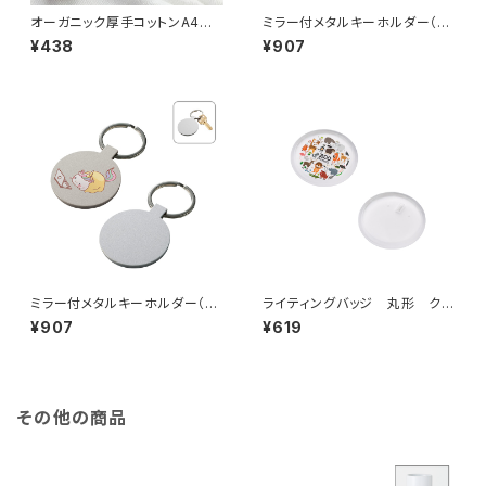
オーガニック厚手コットンA4フラ
ミラー付メタルキーホルダー（ス
ットバッグ MG
ティック） マットシルバー MG
¥438
¥907
ミラー付メタルキーホルダー（ラ
ライティングバッジ 丸形 クリ
ウンド） マットシルバー MG
ア MG
¥907
¥619
その他の商品