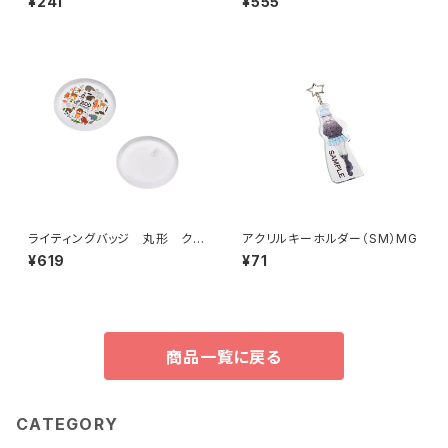
¥241
¥555
ライティングバッジ 丸形 クリ
アクリルキーホルダー（SM）MG
ア MG
¥619
¥71
商品一覧に戻る
CATEGORY