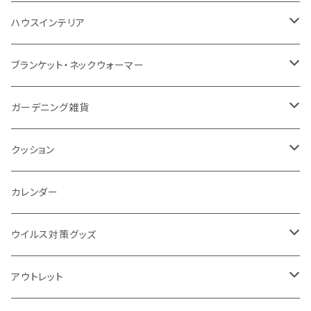
防水
カスタムデザインタンブラー
陶器
保存容器
メモ
ハンディライト
充電器
折りたたみ式ミラー
ハウスインテリア
ナイロン
磁器マグ・湯呑
キッチンツール
ノート
デスクライト
モバイルスタンド
スライド式ミラー
ピクチャーボード、ポスター
ブランケット・ネックウォーマー
カスタムデザイン
付箋
付属ライト
モバイルリング
ケース付きミラー
フォトフレーム、スタンド
ブランケット
ガーデニング雑貨
トレイ
ランタン
アクセサリー・スマホケース
手持ちミラー
キーホルダー
ネックウォーマー
F.O.B COOP
クッション
パットカバー、ブックカバー
非常食
タッチペン
ビューティー雑貨
時計
マフラー・ストール
折りたたみクッション
カレンダー
IDケース、パスケース、コインケース
USBケーブル・ハブ
ウイルス対策グッズ
デスク周辺
イヤホン・ヘッドフォン
除菌グッズ
アウトレット