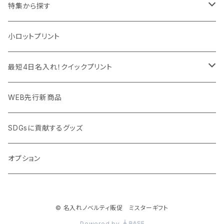
マウスパッド
パーテーション
アウトレット
特集から探す
モバイル周辺グッズ
マスク・フェイスシールド
ドリンクフェア
エンタメグッズ・イベント会場物販品
小ロットプリント
PC周辺グッズ
測定・測量用品
ボトル・タンブラー
ご当地グッズ・オリジナルお土産品
最短4日名入れ！クイックプリント
加湿器・オゾン発生器
ポーチ・巾着
フルカラー印刷ノベルティ
クイック印刷対応トートバッグ・エコバッグ
WEB先行新商品
ウイルス対策消耗品
タオル・ブランケット
予算消化・備品におすすめグッズ
クイック印刷対応ポーチ・巾着
SDGsに貢献するグッズ
ウイルス対策備品
その他雑貨品
展示会・説明会ノベルティ
クイック印刷対応ボトル
オプション
名入れできるグッズ
ご挨拶まわり品・訪問粗品
© 名入れノベルティ販促 ミスターギフト
スポーツイベント特集
Powered by