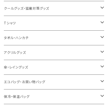
クールグッズ・猛暑対策グッズ
扇風機
Tシャツ
うちわ
カスタムプリントTシャツ（国内プリント）
タオル・ハンカチ
猛暑グッズ
イージーオーダーTシャツ（海外生産）
名入れタオル
アクリルグッズ
冷感グッズ
今治タオル
キーホルダー
傘・レイングッズ
泉州おくばりタオル
スタンド
傘
エコバッグ・お買い物バッグ
冷感タオル
バッジ
ポンチョ
ポリエステル
保冷・保温バッグ