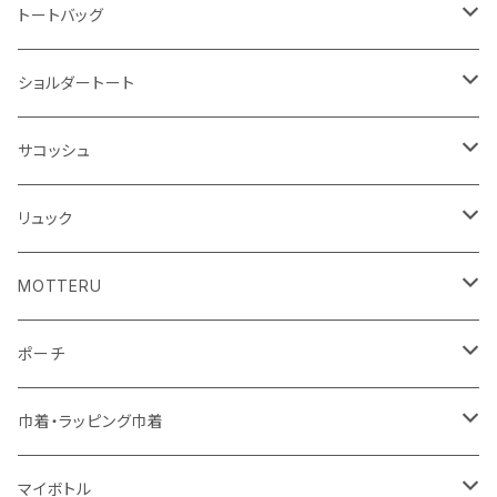
ハンカチ
ライティングスタンド
フェアトレードコットン
キャンパス
トートバッグ
アクリル雑貨
ジュートコットン
デニム
オーガニックコットン
ショルダートート
シーチング
キャンパス
ポリエステル
フェアトレードコットン
オーガニックコットン
サコッシュ
10oz
不織布
不織布
コットンリネン
コットンリネン
オーガニックコットン
リュック
コットン
ジュートコットン
再生ファブリック
フェアトレードコットン
コットン
MOTTERU
5oz
5oz
再生ファブリック
コットン
ジュートコットン
デニム
お買い物バッグ
ポーチ
10oz
シーチング
コットン
キャンパス
再生ファブリック
ポリエステル
ボトル
オーガニックコットン
巾着・ラッピング巾着
5oz
10oz
5oz
キャンパス
デニム
コットン
不織布
タンブラー
フェアトレードコットン
コットン
マイボトル