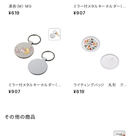
湯呑（M） MG
ミラー付メタルキーホルダー（ス
ティック） マットシルバー MG
¥619
¥907
ミラー付メタルキーホルダー（ラ
ライティングバッジ 丸形 クリ
ウンド） マットシルバー MG
ア MG
¥907
¥619
その他の商品