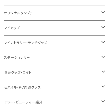
シーチング
12oz
8oz
5oz
デニム・デニムライク
ポリエステル
キャンパス
スウェット
ランチグッズ
再生ファブリック
オーガニックコットン
ステンレスサーモ
オリジナルタンブラー
10oz
ポリエステル
不織布
ポリエステル
ハンカチ
キャンパス
再生ファブリック
ステンレス
サーモタンブラー
マイカップ
12oz
再生不織布
保冷
不織布
傘
デニム・デニムライク
フェアトレードコットン
アルミ
ステンレス2層タンブラー
サーモ
マイカトラリー・ランチグッズ
不織布
ポリエステル
デニム・デニムライク
クリアボトル
プラスチック2層タンブラー
ステンレス
カトラリー
ステーショナリー
保冷
不織布
ポリエステル
カスタムデザインボトル
アルミタンブラー
バンブー
フードポット
単色ボールペン
防災グッズ・ライト
スウェット
保冷
リネン
バンブータンブラー
コーヒー配合
コースター
多機能ペン
防災セット
モバイル・PC周辺グッズ
EVA
コーヒー配合タンブラー
プラスチック
ドリンク用品
ペンケース
ラジオ・スピーカー
チャージャー
ミラー・ビューティー雑貨