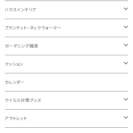
防水
カスタムデザインタンブラー
陶器
保存容器
メモ
ハンディライト
充電器
折りたたみ式ミラー
ハウスインテリア
ナイロン
磁器マグ・湯呑
キッチンツール
ノート
デスクライト
モバイルスタンド
スライド式ミラー
ピクチャーボード、ポスター
ブランケット・ネックウォーマー
カスタムデザイン
付箋
付属ライト
モバイルリング
ケース付きミラー
フォトフレーム、スタンド
ブランケット
ガーデニング雑貨
トレイ
ランタン
アクセサリー・スマホケース
手持ちミラー
キーホルダー
ネックウォーマー
F.O.B COOP
クッション
パットカバー、ブックカバー
非常食
タッチペン
ビューティー雑貨
時計
マフラー・ストール
折りたたみクッション
カレンダー
IDケース、パスケース、コインケース
USBケーブル・ハブ
ウイルス対策グッズ
デスク周辺
イヤホン・ヘッドフォン
除菌グッズ
アウトレット