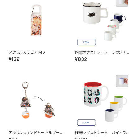
アクリルカラビナ MG
陶器マグストレート ラウンドリ
ップ MG
¥139
¥832
アクリルスタンドキーホルダー
陶器マグストレート バイカラー
（S）MG
MG