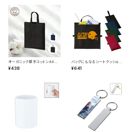
オーガニック厚手コットンA4フラ
バッグにもなるシートクッショ
ットバッグ MG
ン MG
¥438
¥641