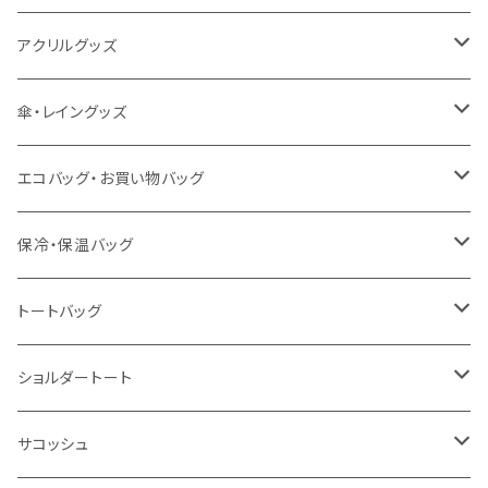
猛暑グッズ
イージーオーダーTシャツ（海外生産）
名入れタオル
アクリルグッズ
冷感グッズ
今治タオル
キーホルダー
傘・レイングッズ
泉州おくばりタオル
スタンド
傘
エコバッグ・お買い物バッグ
冷感タオル
バッジ
ポンチョ
ポリエステル
保冷・保温バッグ
ハンカチ
ライティングスタンド
フェアトレードコットン
キャンパス
トートバッグ
アクリル雑貨
ジュートコットン
デニム
オーガニックコットン
ショルダートート
シーチング
キャンパス
ポリエステル
フェアトレードコットン
オーガニックコットン
サコッシュ