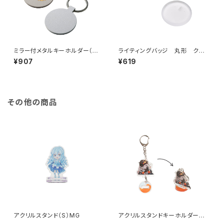
ミラー付メタルキーホルダー（ラ
ライティングバッジ 丸形 クリ
ウンド） マットシルバー MG
ア MG
¥907
¥619
その他の商品
アクリルスタンド（S）MG
アクリルスタンドキーホルダー