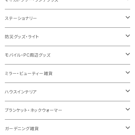
不織布
ポリエステル
デニム・デニムライク
クリアボトル
プラスチック2層タンブラー
ステンレス
カトラリー
ステーショナリー
保冷
不織布
ポリエステル
カスタムデザインボトル
アルミタンブラー
バンブー
フードポット
単色ボールペン
防災グッズ・ライト
スウェット
保冷
リネン
バンブータンブラー
コーヒー配合
コースター
多機能ペン
防災セット
モバイル・PC周辺グッズ
EVA
コーヒー配合タンブラー
プラスチック
ドリンク用品
ペンケース
ラジオ・スピーカー
チャージャー
ミラー・ビューティー雑貨
防水
カスタムデザインタンブラー
陶器
保存容器
メモ
ハンディライト
充電器
折りたたみ式ミラー
ハウスインテリア
ナイロン
磁器マグ・湯呑
キッチンツール
ノート
デスクライト
モバイルスタンド
スライド式ミラー
ピクチャーボード、ポスター
ブランケット・ネックウォーマー
カスタムデザイン
付箋
付属ライト
モバイルリング
ケース付きミラー
フォトフレーム、スタンド
ブランケット
ガーデニング雑貨