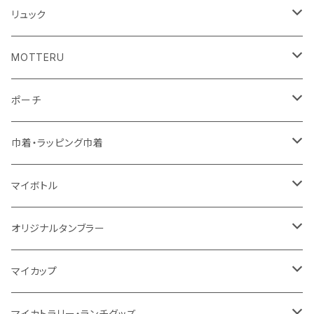
10oz
不織布
不織布
コットンリネン
コットンリネン
オーガニックコットン
リュック
コットン
ジュートコットン
再生ファブリック
フェアトレードコットン
コットン
MOTTERU
5oz
5oz
再生ファブリック
コットン
ジュートコットン
デニム
お買い物バッグ
ポーチ
10oz
シーチング
コットン
キャンパス
再生ファブリック
ポリエステル
ボトル
オーガニックコットン
巾着・ラッピング巾着
5oz
10oz
5oz
キャンパス
デニム
コットン
不織布
タンブラー
フェアトレードコットン
コットン
マイボトル
シーチング
12oz
8oz
5oz
デニム・デニムライク
ポリエステル
キャンパス
スウェット
ランチグッズ
再生ファブリック
オーガニックコットン
ステンレスサーモ
オリジナルタンブラー
10oz
ポリエステル
不織布
ポリエステル
ハンカチ
キャンパス
再生ファブリック
ステンレス
サーモタンブラー
マイカップ
12oz
再生不織布
保冷
不織布
傘
デニム・デニムライク
フェアトレードコットン
アルミ
ステンレス2層タンブラー
サーモ
マイカトラリー・ランチグッズ