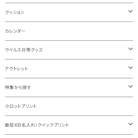
トレイ
ランタン
アクセサリー・スマホケース
手持ちミラー
キーホルダー
ネックウォーマー
F.O.B COOP
クッション
パットカバー、ブックカバー
非常食
タッチペン
ビューティー雑貨
時計
マフラー・ストール
折りたたみクッション
カレンダー
IDケース、パスケース、コインケース
USBケーブル・ハブ
ウイルス対策グッズ
デスク周辺
イヤホン・ヘッドフォン
除菌グッズ
アウトレット
マウスパッド
パーテーション
アウトレット
特集から探す
モバイル周辺グッズ
マスク・フェイスシールド
ドリンクフェア
エンタメグッズ・イベント会場物販品
小ロットプリント
PC周辺グッズ
測定・測量用品
ボトル・タンブラー
ご当地グッズ・オリジナルお土産品
最短4日名入れ！クイックプリント