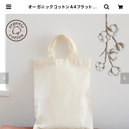
オーガニックコットンA4フラットバッ
グ ナチュラル MG | 名入れノベルテ
ィ販促 ミスターギフト