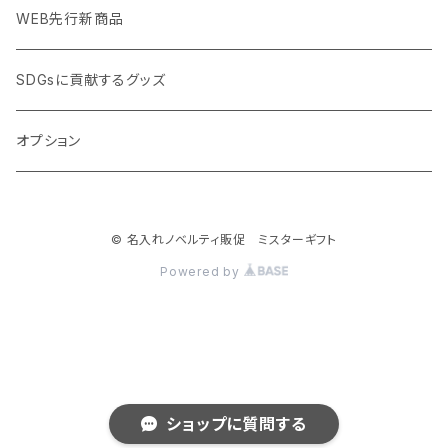
加湿器・オゾン発生器
ポーチ・巾着
フルカラー印刷ノベルティ
クイック印刷対応トートバッグ・エコバッグ
WEB先行新商品
ウイルス対策消耗品
タオル・ブランケット
予算消化・備品におすすめグッズ
クイック印刷対応ポーチ・巾着
SDGsに貢献するグッズ
ウイルス対策備品
その他雑貨品
展示会・説明会ノベルティ
クイック印刷対応ボトル
オプション
名入れできるグッズ
ご挨拶まわり品・訪問粗品
© 名入れノベルティ販促 ミスターギフト
スポーツイベント特集
Powered by
周年記念品
卒業・卒園記念品
ショップに質問する
雨対策グッズ