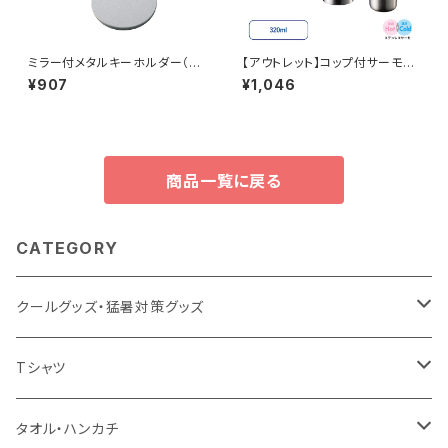
ミラー付メタルキーホルダー（ラ
【アウトレット】コップ付サーモス
ウンド） マットシルバー MG
テンレスボトル 320ml MG
¥907
¥1,046
商品一覧に戻る
CATEGORY
クールグッズ・猛暑対策グッズ
扇風機
Tシャツ
うちわ
カスタムプリントTシャツ（国内プリント）
タオル・ハンカチ