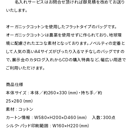
名入れサービスはお問合せ頂ければ御見積を改めてお送り
いたします。
オーガニックコットンを使用したフラットタイプのバッグです。
オーガニックコットンは農薬を使用せずに作られており、地球環
境に配慮されたエコな素材となっております。ノベルティの定番と
して人気の高いA4サイズがぴったり入るマチなしのバッグですの
で、展示会のカタログ入れからCDの購入特典など、幅広い用途で
ご利用いただけます。
商品仕様
本体サイズ : 本体／約260×330（mm）・持ち手／約
25×280（mm）
素材 : コットン
カートン情報 : W580×H200×D460（mm） 入数：300点
シルク・パッド印刷範囲 : W160×H220（mm）