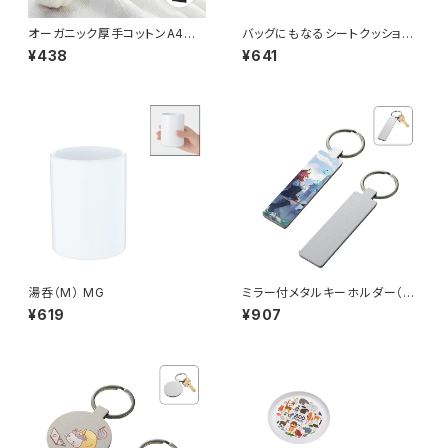
オーガニック厚手コットンA4フラ
バッグにもなるシートクッショ
ットバッグ MG
ン MG
¥438
¥641
湯呑（M） MG
ミラー付メタルキーホルダー（ス
ティック） マットシルバー MG
¥619
¥907