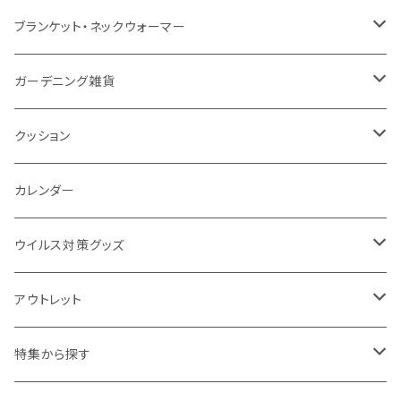
ナイロン
磁器マグ・湯呑
キッチンツール
ノート
デスクライト
モバイルスタンド
スライド式ミラー
ピクチャーボード、ポスター
ブランケット・ネックウォーマー
カスタムデザイン
付箋
付属ライト
モバイルリング
ケース付きミラー
フォトフレーム、スタンド
ブランケット
ガーデニング雑貨
トレイ
ランタン
アクセサリー・スマホケース
手持ちミラー
キーホルダー
ネックウォーマー
F.O.B COOP
クッション
パットカバー、ブックカバー
非常食
タッチペン
ビューティー雑貨
時計
マフラー・ストール
折りたたみクッション
カレンダー
IDケース、パスケース、コインケース
USBケーブル・ハブ
ウイルス対策グッズ
デスク周辺
イヤホン・ヘッドフォン
除菌グッズ
アウトレット
マウスパッド
パーテーション
アウトレット
特集から探す