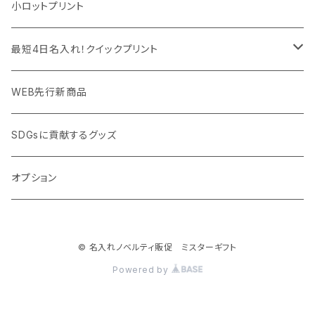
モバイル周辺グッズ
マスク・フェイスシールド
ドリンクフェア
エンタメグッズ・イベント会場物販品
小ロットプリント
PC周辺グッズ
測定・測量用品
ボトル・タンブラー
ご当地グッズ・オリジナルお土産品
最短4日名入れ！クイックプリント
加湿器・オゾン発生器
ポーチ・巾着
フルカラー印刷ノベルティ
クイック印刷対応トートバッグ・エコバッグ
WEB先行新商品
ウイルス対策消耗品
タオル・ブランケット
予算消化・備品におすすめグッズ
クイック印刷対応ポーチ・巾着
SDGsに貢献するグッズ
ウイルス対策備品
その他雑貨品
展示会・説明会ノベルティ
クイック印刷対応ボトル
オプション
名入れできるグッズ
ご挨拶まわり品・訪問粗品
© 名入れノベルティ販促 ミスターギフト
スポーツイベント特集
Powered by
周年記念品