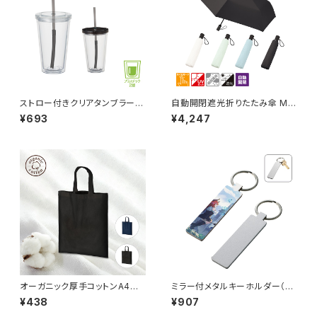
ストロー付きクリアタンブラー
自動開閉遮光折りたたみ傘 MG
MG
（スムーズ収納タイプ）
¥693
¥4,247
オーガニック厚手コットンA4フラ
ミラー付メタルキーホルダー（ス
ットバッグ MG
ティック） マットシルバー MG
¥438
¥907