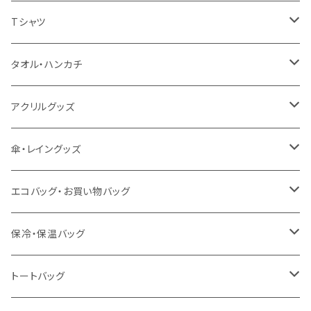
扇風機
Tシャツ
うちわ
カスタムプリントTシャツ（国内プリント）
タオル・ハンカチ
猛暑グッズ
イージーオーダーTシャツ（海外生産）
名入れタオル
アクリルグッズ
冷感グッズ
今治タオル
キーホルダー
傘・レイングッズ
泉州おくばりタオル
スタンド
傘
エコバッグ・お買い物バッグ
冷感タオル
バッジ
ポンチョ
ポリエステル
保冷・保温バッグ
ハンカチ
ライティングスタンド
フェアトレードコットン
キャンパス
トートバッグ