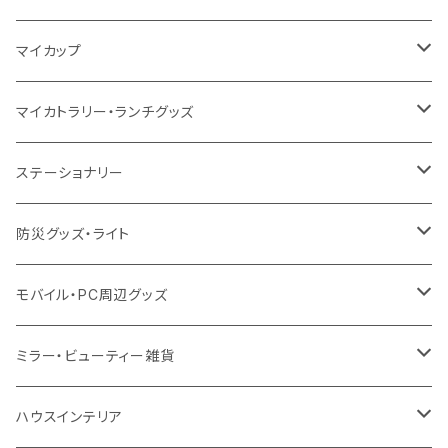
10oz
ポリエステル
不織布
ポリエステル
ハンカチ
キャンパス
再生ファブリック
ステンレス
サーモタンブラー
マイカップ
12oz
再生不織布
保冷
不織布
傘
デニム・デニムライク
フェアトレードコットン
アルミ
ステンレス2層タンブラー
サーモ
マイカトラリー・ランチグッズ
不織布
ポリエステル
デニム・デニムライク
クリアボトル
プラスチック2層タンブラー
ステンレス
カトラリー
ステーショナリー
保冷
不織布
ポリエステル
カスタムデザインボトル
アルミタンブラー
バンブー
フードポット
単色ボールペン
防災グッズ・ライト
スウェット
保冷
リネン
バンブータンブラー
コーヒー配合
コースター
多機能ペン
防災セット
モバイル・PC周辺グッズ
EVA
コーヒー配合タンブラー
プラスチック
ドリンク用品
ペンケース
ラジオ・スピーカー
チャージャー
ミラー・ビューティー雑貨
防水
カスタムデザインタンブラー
陶器
保存容器
メモ
ハンディライト
充電器
折りたたみ式ミラー
ハウスインテリア