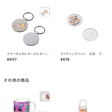
ミラー付メタルキーホルダー（ラ
ライティングバッジ 丸形 クリ
ウンド） マットシルバー MG
ア MG
¥907
¥619
その他の商品