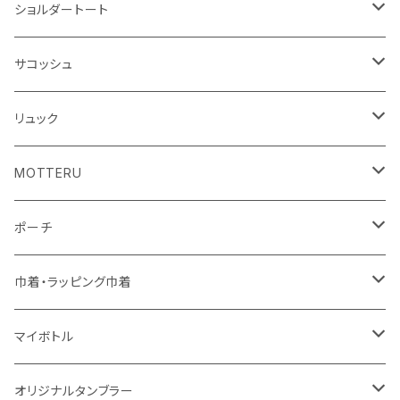
アクリル雑貨
ジュートコットン
デニム
オーガニックコットン
ショルダートート
シーチング
キャンパス
ポリエステル
フェアトレードコットン
オーガニックコットン
サコッシュ
10oz
不織布
不織布
コットンリネン
コットンリネン
オーガニックコットン
リュック
コットン
ジュートコットン
再生ファブリック
フェアトレードコットン
コットン
MOTTERU
5oz
5oz
再生ファブリック
コットン
ジュートコットン
デニム
お買い物バッグ
ポーチ
10oz
シーチング
コットン
キャンパス
再生ファブリック
ポリエステル
ボトル
オーガニックコットン
巾着・ラッピング巾着
5oz
10oz
5oz
キャンパス
デニム
コットン
不織布
タンブラー
フェアトレードコットン
コットン
マイボトル
シーチング
12oz
8oz
5oz
デニム・デニムライク
ポリエステル
キャンパス
スウェット
ランチグッズ
再生ファブリック
オーガニックコットン
ステンレスサーモ
オリジナルタンブラー