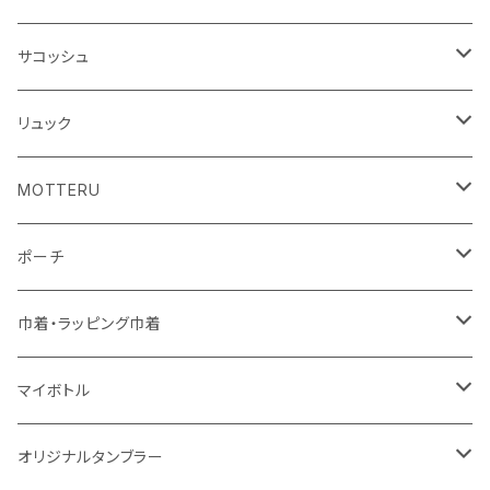
シーチング
キャンパス
ポリエステル
フェアトレードコットン
オーガニックコットン
サコッシュ
10oz
不織布
不織布
コットンリネン
コットンリネン
オーガニックコットン
リュック
コットン
ジュートコットン
再生ファブリック
フェアトレードコットン
コットン
MOTTERU
5oz
5oz
再生ファブリック
コットン
ジュートコットン
デニム
お買い物バッグ
ポーチ
10oz
シーチング
コットン
キャンパス
再生ファブリック
ポリエステル
ボトル
オーガニックコットン
巾着・ラッピング巾着
5oz
10oz
5oz
キャンパス
デニム
コットン
不織布
タンブラー
フェアトレードコットン
コットン
マイボトル
シーチング
12oz
8oz
5oz
デニム・デニムライク
ポリエステル
キャンパス
スウェット
ランチグッズ
再生ファブリック
オーガニックコットン
ステンレスサーモ
オリジナルタンブラー