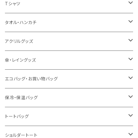
扇風機
Tシャツ
うちわ
カスタムプリントTシャツ（国内プリント）
タオル・ハンカチ
猛暑グッズ
イージーオーダーTシャツ（海外生産）
名入れタオル
アクリルグッズ
冷感グッズ
今治タオル
キーホルダー
傘・レイングッズ
泉州おくばりタオル
スタンド
傘
エコバッグ・お買い物バッグ
冷感タオル
バッジ
ポンチョ
ポリエステル
保冷・保温バッグ
ハンカチ
ライティングスタンド
フェアトレードコットン
キャンパス
トートバッグ
アクリル雑貨
ジュートコットン
デニム
オーガニックコットン
ショルダートート