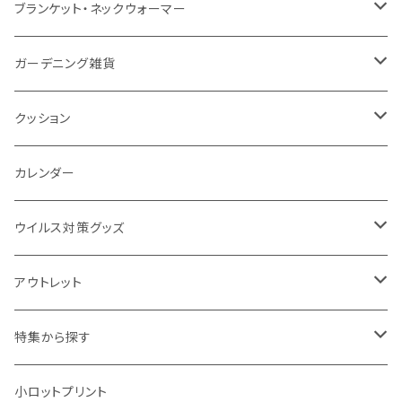
ナイロン
磁器マグ・湯呑
キッチンツール
ノート
デスクライト
モバイルスタンド
スライド式ミラー
ピクチャーボード、ポスター
ブランケット・ネックウォーマー
カスタムデザイン
付箋
付属ライト
モバイルリング
ケース付きミラー
フォトフレーム、スタンド
ブランケット
ガーデニング雑貨
トレイ
ランタン
アクセサリー・スマホケース
手持ちミラー
キーホルダー
ネックウォーマー
F.O.B COOP
クッション
パットカバー、ブックカバー
非常食
タッチペン
ビューティー雑貨
時計
マフラー・ストール
折りたたみクッション
カレンダー
IDケース、パスケース、コインケース
USBケーブル・ハブ
ウイルス対策グッズ
デスク周辺
イヤホン・ヘッドフォン
除菌グッズ
アウトレット
マウスパッド
パーテーション
アウトレット
特集から探す
モバイル周辺グッズ
マスク・フェイスシールド
ドリンクフェア
エンタメグッズ・イベント会場物販品
小ロットプリント