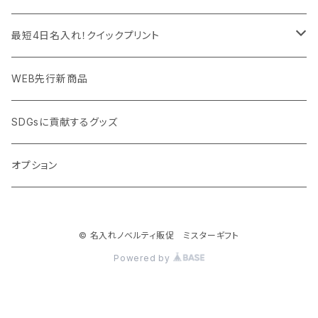
PC周辺グッズ
測定・測量用品
ボトル・タンブラー
ご当地グッズ・オリジナルお土産品
最短4日名入れ！クイックプリント
加湿器・オゾン発生器
ポーチ・巾着
フルカラー印刷ノベルティ
クイック印刷対応トートバッグ・エコバッグ
WEB先行新商品
ウイルス対策消耗品
タオル・ブランケット
予算消化・備品におすすめグッズ
クイック印刷対応ポーチ・巾着
SDGsに貢献するグッズ
ウイルス対策備品
その他雑貨品
展示会・説明会ノベルティ
クイック印刷対応ボトル
オプション
名入れできるグッズ
ご挨拶まわり品・訪問粗品
© 名入れノベルティ販促 ミスターギフト
スポーツイベント特集
Powered by
周年記念品