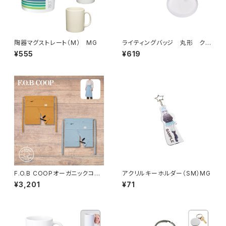
陶器マグストレート（M） MG
ライティングバッジ 丸形 クリ
ア MG
¥555
¥619
F.O.B COOPオーガニックコッ
アクリルキーホルダー（SM）MG
トンワークエプロン ハーフ M
¥3,201
¥71
G