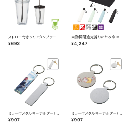
ストロー付きクリアタンブラー
自動開閉遮光折りたたみ傘 MG
MG
（スムーズ収納タイプ）
¥693
¥4,247
ミラー付メタルキーホルダー（ス
ミラー付メタルキーホルダー（ラ
ティック） マットシルバー MG
ウンド） マットシルバー MG
¥907
¥907