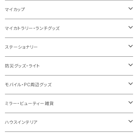
10oz
ポリエステル
不織布
ポリエステル
ハンカチ
キャンパス
再生ファブリック
ステンレス
サーモタンブラー
マイカップ
12oz
再生不織布
保冷
不織布
傘
デニム・デニムライク
フェアトレードコットン
アルミ
ステンレス2層タンブラー
サーモ
マイカトラリー・ランチグッズ
不織布
ポリエステル
デニム・デニムライク
クリアボトル
プラスチック2層タンブラー
ステンレス
カトラリー
ステーショナリー
保冷
不織布
ポリエステル
カスタムデザインボトル
アルミタンブラー
バンブー
フードポット
単色ボールペン
防災グッズ・ライト
スウェット
保冷
リネン
バンブータンブラー
コーヒー配合
コースター
多機能ペン
防災セット
モバイル・PC周辺グッズ
EVA
コーヒー配合タンブラー
プラスチック
ドリンク用品
ペンケース
ラジオ・スピーカー
チャージャー
ミラー・ビューティー雑貨
防水
カスタムデザインタンブラー
陶器
保存容器
メモ
ハンディライト
充電器
折りたたみ式ミラー
ハウスインテリア