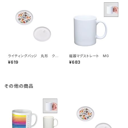
ライティングバッジ 丸形 クリ
磁器マグストレート MG
ア MG
¥619
¥683
その他の商品