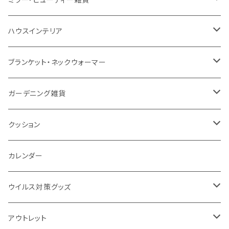
防水
カスタムデザインタンブラー
陶器
保存容器
メモ
ハンディライト
充電器
折りたたみ式ミラー
ハウスインテリア
ナイロン
磁器マグ・湯呑
キッチンツール
ノート
デスクライト
モバイルスタンド
スライド式ミラー
ピクチャーボード、ポスター
ブランケット・ネックウォーマー
カスタムデザイン
付箋
付属ライト
モバイルリング
ケース付きミラー
フォトフレーム、スタンド
ブランケット
ガーデニング雑貨
トレイ
ランタン
アクセサリー・スマホケース
手持ちミラー
キーホルダー
ネックウォーマー
F.O.B COOP
クッション
パットカバー、ブックカバー
非常食
タッチペン
ビューティー雑貨
時計
マフラー・ストール
折りたたみクッション
カレンダー
IDケース、パスケース、コインケース
USBケーブル・ハブ
ウイルス対策グッズ
デスク周辺
イヤホン・ヘッドフォン
除菌グッズ
アウトレット