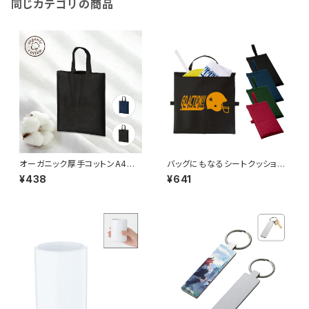
同じカテゴリの商品
オーガニック厚手コットンA4フラ
バッグにもなるシートクッショ
ットバッグ MG
ン MG
¥438
¥641