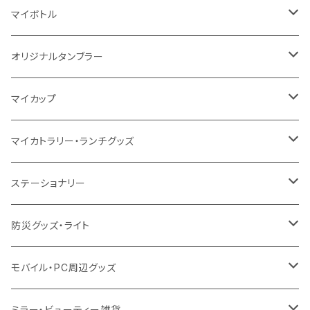
5oz
10oz
5oz
キャンパス
デニム
コットン
不織布
タンブラー
フェアトレードコットン
コットン
マイボトル
シーチング
12oz
8oz
5oz
デニム・デニムライク
ポリエステル
キャンパス
スウェット
ランチグッズ
再生ファブリック
オーガニックコットン
ステンレスサーモ
オリジナルタンブラー
10oz
ポリエステル
不織布
ポリエステル
ハンカチ
キャンパス
再生ファブリック
ステンレス
サーモタンブラー
マイカップ
12oz
再生不織布
保冷
不織布
傘
デニム・デニムライク
フェアトレードコットン
アルミ
ステンレス2層タンブラー
サーモ
マイカトラリー・ランチグッズ
不織布
ポリエステル
デニム・デニムライク
クリアボトル
プラスチック2層タンブラー
ステンレス
カトラリー
ステーショナリー
保冷
不織布
ポリエステル
カスタムデザインボトル
アルミタンブラー
バンブー
フードポット
単色ボールペン
防災グッズ・ライト
スウェット
保冷
リネン
バンブータンブラー
コーヒー配合
コースター
多機能ペン
防災セット
モバイル・PC周辺グッズ
EVA
コーヒー配合タンブラー
プラスチック
ドリンク用品
ペンケース
ラジオ・スピーカー
チャージャー
ミラー・ビューティー雑貨