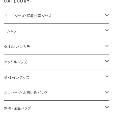
CATEGORY
クールグッズ・猛暑対策グッズ
扇風機
Tシャツ
うちわ
カスタムプリントTシャツ（国内プリント）
タオル・ハンカチ
猛暑グッズ
イージーオーダーTシャツ（海外生産）
名入れタオル
アクリルグッズ
冷感グッズ
今治タオル
キーホルダー
傘・レイングッズ
泉州おくばりタオル
スタンド
傘
エコバッグ・お買い物バッグ
冷感タオル
バッジ
ポンチョ
ポリエステル
保冷・保温バッグ