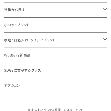
マウスパッド
パーテーション
アウトレット
特集から探す
モバイル周辺グッズ
マスク・フェイスシールド
ドリンクフェア
エンタメグッズ・イベント会場物販品
小ロットプリント
PC周辺グッズ
測定・測量用品
ボトル・タンブラー
ご当地グッズ・オリジナルお土産品
最短4日名入れ！クイックプリント
加湿器・オゾン発生器
ポーチ・巾着
フルカラー印刷ノベルティ
クイック印刷対応トートバッグ・エコバッグ
WEB先行新商品
ウイルス対策消耗品
タオル・ブランケット
予算消化・備品におすすめグッズ
クイック印刷対応ポーチ・巾着
SDGsに貢献するグッズ
ウイルス対策備品
その他雑貨品
展示会・説明会ノベルティ
クイック印刷対応ボトル
オプション
名入れできるグッズ
ご挨拶まわり品・訪問粗品
© 名入れノベルティ販促 ミスターギフト