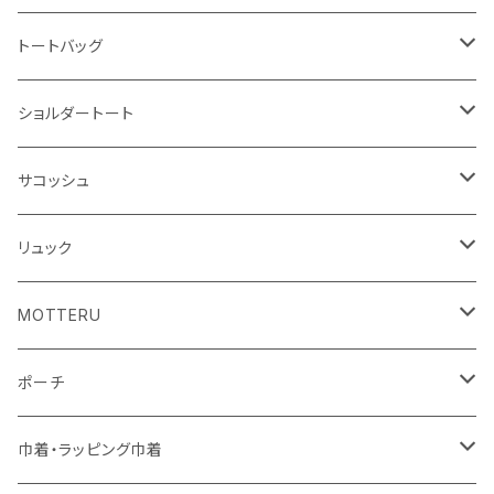
ハンカチ
ライティングスタンド
フェアトレードコットン
キャンパス
トートバッグ
アクリル雑貨
ジュートコットン
デニム
オーガニックコットン
ショルダートート
シーチング
キャンパス
ポリエステル
フェアトレードコットン
オーガニックコットン
サコッシュ
10oz
不織布
不織布
コットンリネン
コットンリネン
オーガニックコットン
リュック
コットン
ジュートコットン
再生ファブリック
フェアトレードコットン
コットン
MOTTERU
5oz
5oz
再生ファブリック
コットン
ジュートコットン
デニム
お買い物バッグ
ポーチ
10oz
シーチング
コットン
キャンパス
再生ファブリック
ポリエステル
ボトル
オーガニックコットン
巾着・ラッピング巾着