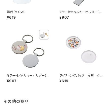
湯呑（M） MG
ミラー付メタルキーホルダー（ス
ティック） マットシルバー MG
¥619
¥907
ミラー付メタルキーホルダー（ラ
ライティングバッジ 丸形 クリ
ウンド） マットシルバー MG
ア MG
¥907
¥619
その他の商品