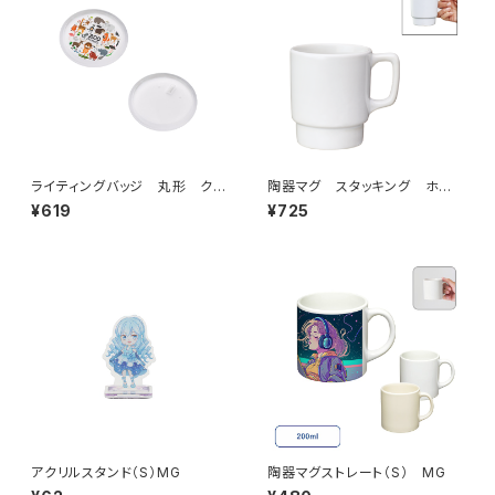
ライティングバッジ 丸形 クリ
陶器マグ スタッキング ホワ
ア MG
イト MG
¥619
¥725
アクリルスタンド（S）MG
陶器マグストレート（S） MG