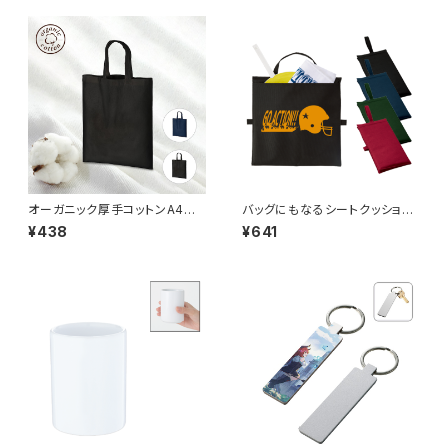
オーガニック厚手コットンA4フラ
バッグにもなるシートクッショ
ットバッグ MG
ン MG
¥438
¥641