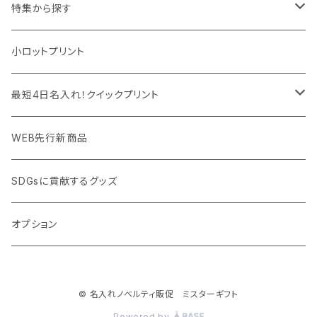
マウスパッド
パーテーション
アウトレット
特集から探す
モバイル周辺グッズ
マスク・フェイスシールド
ドリンクフェア
エンタメグッズ・イベント会場物販品
小ロットプリント
PC周辺グッズ
測定・測量用品
ボトル・タンブラー
ご当地グッズ・オリジナルお土産品
最短4日名入れ！クイックプリント
加湿器・オゾン発生器
ポーチ・巾着
フルカラー印刷ノベルティ
クイック印刷対応トートバッグ・エコバッグ
WEB先行新商品
ウイルス対策消耗品
タオル・ブランケット
予算消化・備品におすすめグッズ
クイック印刷対応ポーチ・巾着
SDGsに貢献するグッズ
ウイルス対策備品
その他雑貨品
展示会・説明会ノベルティ
クイック印刷対応ボトル
オプション
名入れできるグッズ
ご挨拶まわり品・訪問粗品
© 名入れノベルティ販促 ミスターギフト
スポーツイベント特集
Powered by