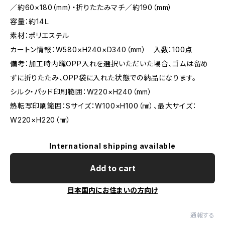
／約60×180（mm）・折りたたみマチ／約190（mm）
容量：約14Ｌ
素材：ポリエステル
カートン情報：W580×H240×D340（mm） 入数：100点
備考：加工時内職OPP入れを選択いただいた場合、ゴムは留め
ずに折りたたみ、OPP袋に入れた状態での納品になります。
シルク・パッド印刷範囲：W220×H240（mm）
熱転写印刷範囲：Sサイズ：W100×H100（㎜）、最大サイズ：
W220×H220（㎜）
International shipping available
Add to cart
日本国内にお住まいの方向け
通報する