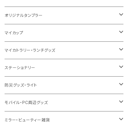
シーチング
12oz
8oz
5oz
デニム・デニムライク
ポリエステル
キャンパス
スウェット
ランチグッズ
再生ファブリック
オーガニックコットン
ステンレスサーモ
オリジナルタンブラー
10oz
ポリエステル
不織布
ポリエステル
ハンカチ
キャンパス
再生ファブリック
ステンレス
サーモタンブラー
マイカップ
12oz
再生不織布
保冷
不織布
傘
デニム・デニムライク
フェアトレードコットン
アルミ
ステンレス2層タンブラー
サーモ
マイカトラリー・ランチグッズ
不織布
ポリエステル
デニム・デニムライク
クリアボトル
プラスチック2層タンブラー
ステンレス
カトラリー
ステーショナリー
保冷
不織布
ポリエステル
カスタムデザインボトル
アルミタンブラー
バンブー
フードポット
単色ボールペン
防災グッズ・ライト
スウェット
保冷
リネン
バンブータンブラー
コーヒー配合
コースター
多機能ペン
防災セット
モバイル・PC周辺グッズ
EVA
コーヒー配合タンブラー
プラスチック
ドリンク用品
ペンケース
ラジオ・スピーカー
チャージャー
ミラー・ビューティー雑貨