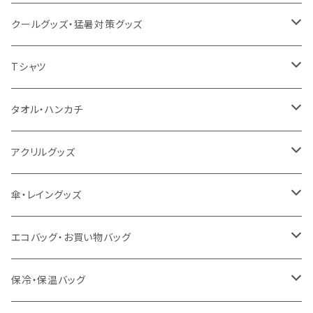
クールグッズ・猛暑対策グッズ
扇風機
Tシャツ
うちわ
カスタムプリントTシャツ（国内プリント）
タオル・ハンカチ
猛暑グッズ
イージーオーダーTシャツ（海外生産）
名入れタオル
アクリルグッズ
冷感グッズ
今治タオル
キーホルダー
傘・レイングッズ
泉州おくばりタオル
スタンド
傘
エコバッグ・お買い物バッグ
冷感タオル
バッジ
ポンチョ
ポリエステル
保冷・保温バッグ