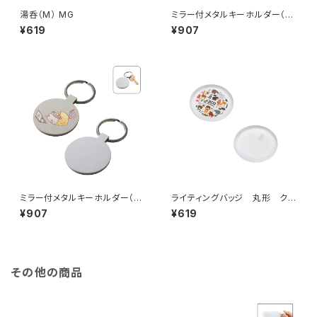
湯呑（M） MG
ミラー付メタルキーホルダー（ス
ティック） マットシルバー MG
¥619
¥907
ミラー付メタルキーホルダー（ラ
ライティングバッジ 丸形 クリ
ウンド） マットシルバー MG
ア MG
¥907
¥619
その他の商品