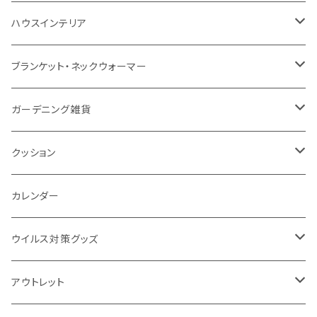
防水
カスタムデザインタンブラー
陶器
保存容器
メモ
ハンディライト
充電器
折りたたみ式ミラー
ハウスインテリア
ナイロン
磁器マグ・湯呑
キッチンツール
ノート
デスクライト
モバイルスタンド
スライド式ミラー
ピクチャーボード、ポスター
ブランケット・ネックウォーマー
カスタムデザイン
付箋
付属ライト
モバイルリング
ケース付きミラー
フォトフレーム、スタンド
ブランケット
ガーデニング雑貨
トレイ
ランタン
アクセサリー・スマホケース
手持ちミラー
キーホルダー
ネックウォーマー
F.O.B COOP
クッション
パットカバー、ブックカバー
非常食
タッチペン
ビューティー雑貨
時計
マフラー・ストール
折りたたみクッション
カレンダー
IDケース、パスケース、コインケース
USBケーブル・ハブ
ウイルス対策グッズ
デスク周辺
イヤホン・ヘッドフォン
除菌グッズ
アウトレット