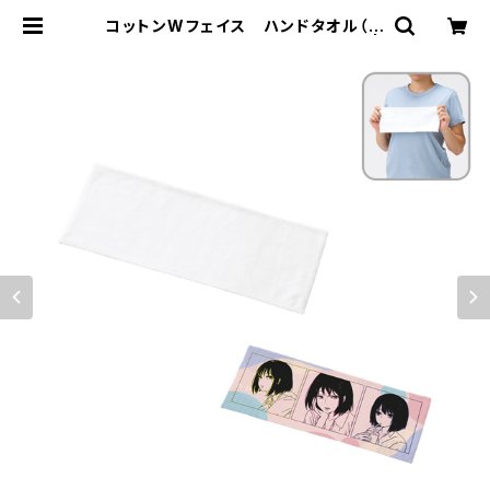
コットンWフェイス ハンドタオル（ロ
ング）MG 昇華転写対応 ホワイト |
名入れノベルティ販促 ミスターギフ
ト