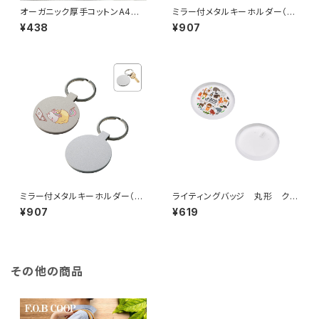
オーガニック厚手コットンA4フラ
ミラー付メタルキーホルダー（ス
ットバッグ MG
ティック） マットシルバー MG
¥438
¥907
ミラー付メタルキーホルダー（ラ
ライティングバッジ 丸形 クリ
ウンド） マットシルバー MG
ア MG
¥907
¥619
その他の商品