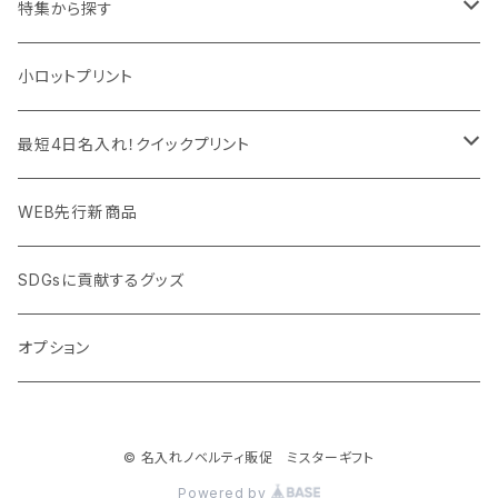
マウスパッド
パーテーション
アウトレット
特集から探す
モバイル周辺グッズ
マスク・フェイスシールド
ドリンクフェア
エンタメグッズ・イベント会場物販品
小ロットプリント
PC周辺グッズ
測定・測量用品
ボトル・タンブラー
ご当地グッズ・オリジナルお土産品
最短4日名入れ！クイックプリント
加湿器・オゾン発生器
ポーチ・巾着
フルカラー印刷ノベルティ
クイック印刷対応トートバッグ・エコバッグ
WEB先行新商品
ウイルス対策消耗品
タオル・ブランケット
予算消化・備品におすすめグッズ
クイック印刷対応ポーチ・巾着
SDGsに貢献するグッズ
ウイルス対策備品
その他雑貨品
展示会・説明会ノベルティ
クイック印刷対応ボトル
オプション
名入れできるグッズ
ご挨拶まわり品・訪問粗品
© 名入れノベルティ販促 ミスターギフト
スポーツイベント特集
Powered by