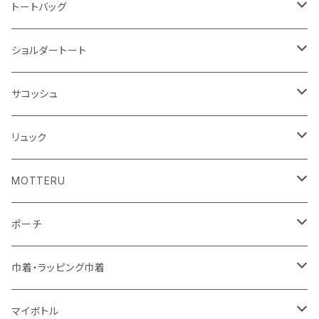
ハンカチ
ライティングスタンド
フェアトレードコットン
キャンパス
トートバッグ
アクリル雑貨
ジュートコットン
デニム
オーガニックコットン
ショルダートート
シーチング
キャンパス
ポリエステル
フェアトレードコットン
オーガニックコットン
サコッシュ
10oz
不織布
不織布
コットンリネン
コットンリネン
オーガニックコットン
リュック
コットン
ジュートコットン
再生ファブリック
フェアトレードコットン
コットン
MOTTERU
5oz
5oz
再生ファブリック
コットン
ジュートコットン
デニム
お買い物バッグ
ポーチ
10oz
シーチング
コットン
キャンパス
再生ファブリック
ポリエステル
ボトル
オーガニックコットン
巾着・ラッピング巾着
5oz
10oz
5oz
キャンパス
デニム
コットン
不織布
タンブラー
フェアトレードコットン
コットン
マイボトル