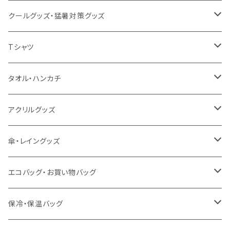
クールグッズ・猛暑対策グッズ
扇風機
Tシャツ
うちわ
カスタムプリントTシャツ（国内プリント）
タオル・ハンカチ
猛暑グッズ
イージーオーダーTシャツ（海外生産）
名入れタオル
アクリルグッズ
冷感グッズ
今治タオル
キーホルダー
傘・レイングッズ
泉州おくばりタオル
スタンド
傘
エコバッグ・お買い物バッグ
冷感タオル
バッジ
ポンチョ
ポリエステル
保冷・保温バッグ