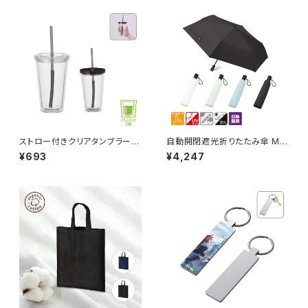
ストロー付きクリアタンブラー
自動開閉遮光折りたたみ傘 MG
MG
（スムーズ収納タイプ）
¥693
¥4,247