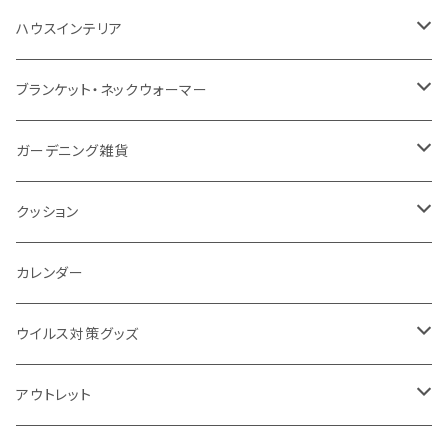
防水
カスタムデザインタンブラー
陶器
保存容器
メモ
ハンディライト
充電器
折りたたみ式ミラー
ハウスインテリア
ナイロン
磁器マグ・湯呑
キッチンツール
ノート
デスクライト
モバイルスタンド
スライド式ミラー
ピクチャーボード、ポスター
ブランケット・ネックウォーマー
カスタムデザイン
付箋
付属ライト
モバイルリング
ケース付きミラー
フォトフレーム、スタンド
ブランケット
ガーデニング雑貨
トレイ
ランタン
アクセサリー・スマホケース
手持ちミラー
キーホルダー
ネックウォーマー
F.O.B COOP
クッション
パットカバー、ブックカバー
非常食
タッチペン
ビューティー雑貨
時計
マフラー・ストール
折りたたみクッション
カレンダー
IDケース、パスケース、コインケース
USBケーブル・ハブ
ウイルス対策グッズ
デスク周辺
イヤホン・ヘッドフォン
除菌グッズ
アウトレット