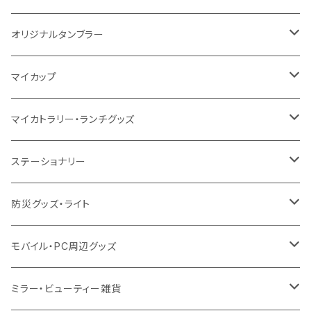
シーチング
12oz
8oz
5oz
デニム・デニムライク
ポリエステル
キャンパス
スウェット
ランチグッズ
再生ファブリック
オーガニックコットン
ステンレスサーモ
オリジナルタンブラー
10oz
ポリエステル
不織布
ポリエステル
ハンカチ
キャンパス
再生ファブリック
ステンレス
サーモタンブラー
マイカップ
12oz
再生不織布
保冷
不織布
傘
デニム・デニムライク
フェアトレードコットン
アルミ
ステンレス2層タンブラー
サーモ
マイカトラリー・ランチグッズ
不織布
ポリエステル
デニム・デニムライク
クリアボトル
プラスチック2層タンブラー
ステンレス
カトラリー
ステーショナリー
保冷
不織布
ポリエステル
カスタムデザインボトル
アルミタンブラー
バンブー
フードポット
単色ボールペン
防災グッズ・ライト
スウェット
保冷
リネン
バンブータンブラー
コーヒー配合
コースター
多機能ペン
防災セット
モバイル・PC周辺グッズ
EVA
コーヒー配合タンブラー
プラスチック
ドリンク用品
ペンケース
ラジオ・スピーカー
チャージャー
ミラー・ビューティー雑貨