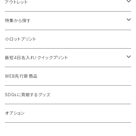
デスク周辺
イヤホン・ヘッドフォン
除菌グッズ
アウトレット
マウスパッド
パーテーション
アウトレット
特集から探す
モバイル周辺グッズ
マスク・フェイスシールド
ドリンクフェア
エンタメグッズ・イベント会場物販品
小ロットプリント
PC周辺グッズ
測定・測量用品
ボトル・タンブラー
ご当地グッズ・オリジナルお土産品
最短4日名入れ！クイックプリント
加湿器・オゾン発生器
ポーチ・巾着
フルカラー印刷ノベルティ
クイック印刷対応トートバッグ・エコバッグ
WEB先行新商品
ウイルス対策消耗品
タオル・ブランケット
予算消化・備品におすすめグッズ
クイック印刷対応ポーチ・巾着
SDGsに貢献するグッズ
ウイルス対策備品
その他雑貨品
展示会・説明会ノベルティ
クイック印刷対応ボトル
オプション
名入れできるグッズ
ご挨拶まわり品・訪問粗品