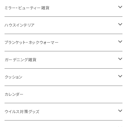
EVA
コーヒー配合タンブラー
プラスチック
ドリンク用品
ペンケース
ラジオ・スピーカー
チャージャー
ミラー・ビューティー雑貨
防水
カスタムデザインタンブラー
陶器
保存容器
メモ
ハンディライト
充電器
折りたたみ式ミラー
ハウスインテリア
ナイロン
磁器マグ・湯呑
キッチンツール
ノート
デスクライト
モバイルスタンド
スライド式ミラー
ピクチャーボード、ポスター
ブランケット・ネックウォーマー
カスタムデザイン
付箋
付属ライト
モバイルリング
ケース付きミラー
フォトフレーム、スタンド
ブランケット
ガーデニング雑貨
トレイ
ランタン
アクセサリー・スマホケース
手持ちミラー
キーホルダー
ネックウォーマー
F.O.B COOP
クッション
パットカバー、ブックカバー
非常食
タッチペン
ビューティー雑貨
時計
マフラー・ストール
折りたたみクッション
カレンダー
IDケース、パスケース、コインケース
USBケーブル・ハブ
ウイルス対策グッズ