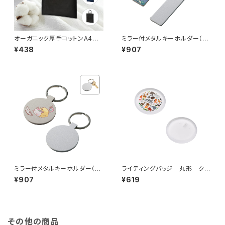
オーガニック厚手コットンA4フラ
ミラー付メタルキーホルダー（ス
ットバッグ MG
ティック） マットシルバー MG
¥438
¥907
ミラー付メタルキーホルダー（ラ
ライティングバッジ 丸形 クリ
ウンド） マットシルバー MG
ア MG
¥907
¥619
その他の商品