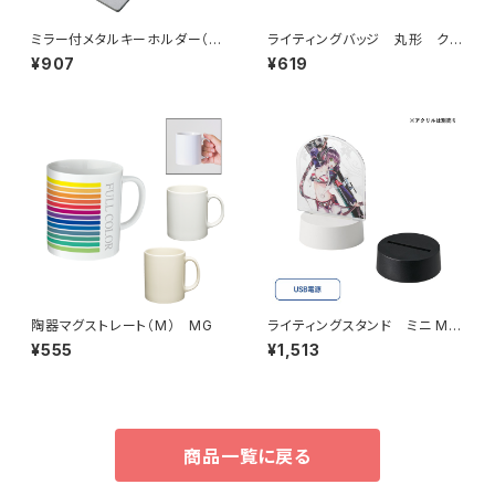
ミラー付メタルキーホルダー（ス
ライティングバッジ 丸形 クリ
ティック） マットシルバー MG
ア MG
¥907
¥619
陶器マグストレート（M） MG
ライティングスタンド ミニ MG
（アクリル板対応）
¥555
¥1,513
商品一覧に戻る