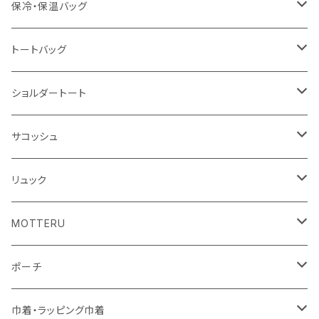
冷感タオル
バッジ
ポンチョ
ポリエステル
保冷・保温バッグ
ハンカチ
ライティングスタンド
フェアトレードコットン
キャンパス
トートバッグ
アクリル雑貨
ジュートコットン
デニム
オーガニックコットン
ショルダートート
シーチング
キャンパス
ポリエステル
フェアトレードコットン
オーガニックコットン
サコッシュ
10oz
不織布
不織布
コットンリネン
コットンリネン
オーガニックコットン
リュック
コットン
ジュートコットン
再生ファブリック
フェアトレードコットン
コットン
MOTTERU
5oz
5oz
再生ファブリック
コットン
ジュートコットン
デニム
お買い物バッグ
ポーチ
10oz
シーチング
コットン
キャンパス
再生ファブリック
ポリエステル
ボトル
オーガニックコットン
巾着・ラッピング巾着