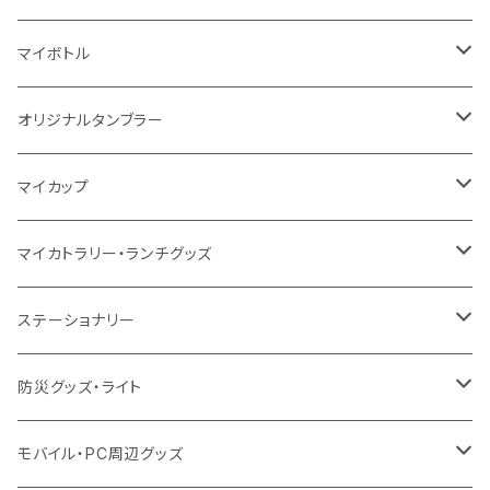
5oz
10oz
5oz
キャンパス
デニム
コットン
不織布
タンブラー
フェアトレードコットン
コットン
マイボトル
シーチング
12oz
8oz
5oz
デニム・デニムライク
ポリエステル
キャンパス
スウェット
ランチグッズ
再生ファブリック
オーガニックコットン
ステンレスサーモ
オリジナルタンブラー
10oz
ポリエステル
不織布
ポリエステル
ハンカチ
キャンパス
再生ファブリック
ステンレス
サーモタンブラー
マイカップ
12oz
再生不織布
保冷
不織布
傘
デニム・デニムライク
フェアトレードコットン
アルミ
ステンレス2層タンブラー
サーモ
マイカトラリー・ランチグッズ
不織布
ポリエステル
デニム・デニムライク
クリアボトル
プラスチック2層タンブラー
ステンレス
カトラリー
ステーショナリー
保冷
不織布
ポリエステル
カスタムデザインボトル
アルミタンブラー
バンブー
フードポット
単色ボールペン
防災グッズ・ライト
スウェット
保冷
リネン
バンブータンブラー
コーヒー配合
コースター
多機能ペン
防災セット
モバイル・PC周辺グッズ