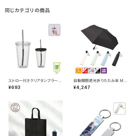
同じカテゴリの商品
ストロー付きクリアタンブラー
自動開閉遮光折りたたみ傘 MG
MG
（スムーズ収納タイプ）
¥693
¥4,247