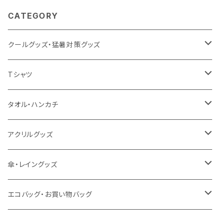
CATEGORY
クールグッズ・猛暑対策グッズ
扇風機
Tシャツ
うちわ
カスタムプリントTシャツ（国内プリント）
タオル・ハンカチ
猛暑グッズ
イージーオーダーTシャツ（海外生産）
名入れタオル
アクリルグッズ
冷感グッズ
今治タオル
キーホルダー
傘・レイングッズ
泉州おくばりタオル
スタンド
傘
エコバッグ・お買い物バッグ