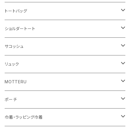
ハンカチ
ライティングスタンド
フェアトレードコットン
キャンパス
トートバッグ
アクリル雑貨
ジュートコットン
デニム
オーガニックコットン
ショルダートート
シーチング
キャンパス
ポリエステル
フェアトレードコットン
オーガニックコットン
サコッシュ
10oz
不織布
不織布
コットンリネン
コットンリネン
オーガニックコットン
リュック
コットン
ジュートコットン
再生ファブリック
フェアトレードコットン
コットン
MOTTERU
5oz
5oz
再生ファブリック
コットン
ジュートコットン
デニム
お買い物バッグ
ポーチ
10oz
シーチング
コットン
キャンパス
再生ファブリック
ポリエステル
ボトル
オーガニックコットン
巾着・ラッピング巾着