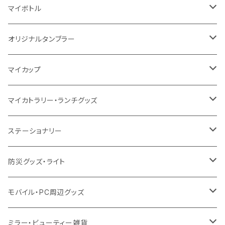
5oz
10oz
5oz
キャンパス
デニム
コットン
不織布
タンブラー
フェアトレードコットン
コットン
マイボトル
シーチング
12oz
8oz
5oz
デニム・デニムライク
ポリエステル
キャンパス
スウェット
ランチグッズ
再生ファブリック
オーガニックコットン
ステンレスサーモ
オリジナルタンブラー
10oz
ポリエステル
不織布
ポリエステル
ハンカチ
キャンパス
再生ファブリック
ステンレス
サーモタンブラー
マイカップ
12oz
再生不織布
保冷
不織布
傘
デニム・デニムライク
フェアトレードコットン
アルミ
ステンレス2層タンブラー
サーモ
マイカトラリー・ランチグッズ
不織布
ポリエステル
デニム・デニムライク
クリアボトル
プラスチック2層タンブラー
ステンレス
カトラリー
ステーショナリー
保冷
不織布
ポリエステル
カスタムデザインボトル
アルミタンブラー
バンブー
フードポット
単色ボールペン
防災グッズ・ライト
スウェット
保冷
リネン
バンブータンブラー
コーヒー配合
コースター
多機能ペン
防災セット
モバイル・PC周辺グッズ
EVA
コーヒー配合タンブラー
プラスチック
ドリンク用品
ペンケース
ラジオ・スピーカー
チャージャー
ミラー・ビューティー雑貨