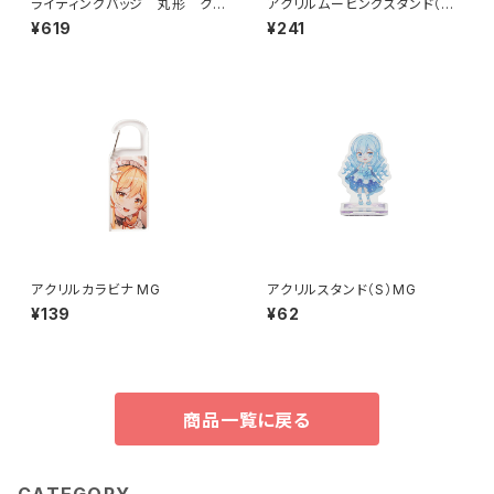
ライティングバッジ 丸形 クリ
アクリルムービングスタンド（M）
ア MG
MG
¥619
¥241
アクリルカラビナ MG
アクリルスタンド（S）MG
¥139
¥62
商品一覧に戻る