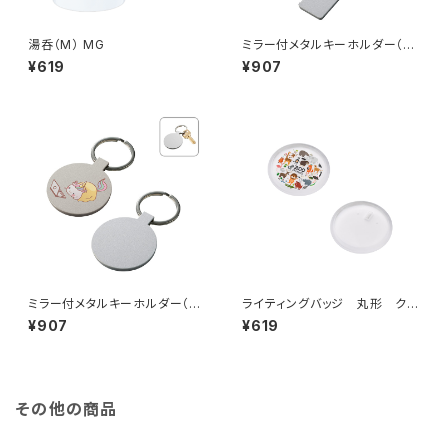
湯呑（M） MG
ミラー付メタルキーホルダー（ス
ティック） マットシルバー MG
¥619
¥907
ミラー付メタルキーホルダー（ラ
ライティングバッジ 丸形 クリ
ウンド） マットシルバー MG
ア MG
¥907
¥619
その他の商品