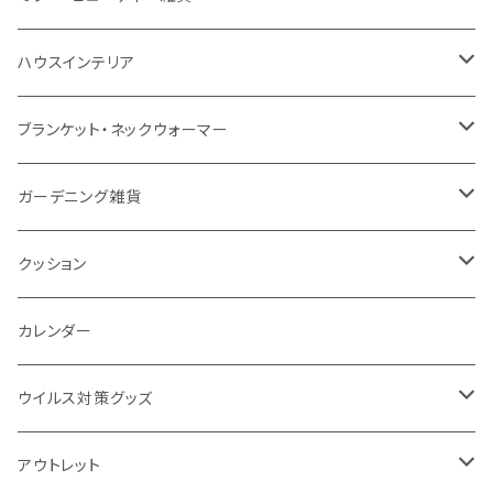
防水
カスタムデザインタンブラー
陶器
保存容器
メモ
ハンディライト
充電器
折りたたみ式ミラー
ハウスインテリア
ナイロン
磁器マグ・湯呑
キッチンツール
ノート
デスクライト
モバイルスタンド
スライド式ミラー
ピクチャーボード、ポスター
ブランケット・ネックウォーマー
カスタムデザイン
付箋
付属ライト
モバイルリング
ケース付きミラー
フォトフレーム、スタンド
ブランケット
ガーデニング雑貨
トレイ
ランタン
アクセサリー・スマホケース
手持ちミラー
キーホルダー
ネックウォーマー
F.O.B COOP
クッション
パットカバー、ブックカバー
非常食
タッチペン
ビューティー雑貨
時計
マフラー・ストール
折りたたみクッション
カレンダー
IDケース、パスケース、コインケース
USBケーブル・ハブ
ウイルス対策グッズ
デスク周辺
イヤホン・ヘッドフォン
除菌グッズ
アウトレット