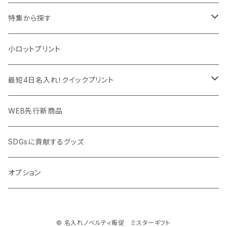
マウスパッド
パーテーション
アウトレット
特集から探す
モバイル周辺グッズ
マスク・フェイスシールド
ドリンクフェア
エンタメグッズ・イベント会場物販品
小ロットプリント
PC周辺グッズ
測定・測量用品
ボトル・タンブラー
ご当地グッズ・オリジナルお土産品
最短4日名入れ！クイックプリント
加湿器・オゾン発生器
ポーチ・巾着
フルカラー印刷ノベルティ
クイック印刷対応トートバッグ・エコバッグ
WEB先行新商品
ウイルス対策消耗品
タオル・ブランケット
予算消化・備品におすすめグッズ
クイック印刷対応ポーチ・巾着
SDGsに貢献するグッズ
ウイルス対策備品
その他雑貨品
展示会・説明会ノベルティ
クイック印刷対応ボトル
オプション
名入れできるグッズ
ご挨拶まわり品・訪問粗品
© 名入れノベルティ販促 ミスターギフト