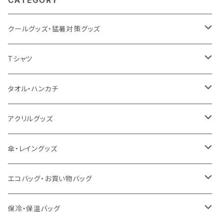
CATEGORY
クールグッズ・猛暑対策グッズ
扇風機
Tシャツ
うちわ
カスタムプリントTシャツ（国内プリント）
タオル・ハンカチ
猛暑グッズ
イージーオーダーTシャツ（海外生産）
名入れタオル
アクリルグッズ
冷感グッズ
今治タオル
キーホルダー
傘・レイングッズ
泉州おくばりタオル
スタンド
傘
エコバッグ・お買い物バッグ
冷感タオル
バッジ
ポンチョ
ポリエステル
保冷・保温バッグ