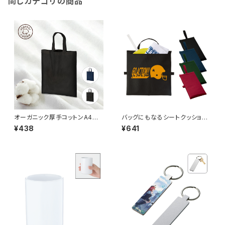
同じカテゴリの商品
オーガニック厚手コットンA4フラ
バッグにもなるシートクッショ
ットバッグ MG
ン MG
¥438
¥641