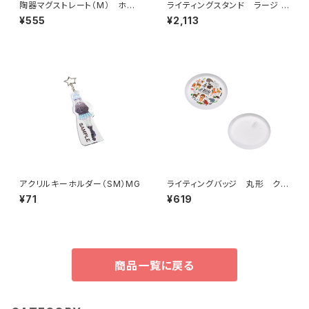
陶器マグストレート（M） ホワ
ライティングスタンド ラージ M
イト MG
G (アクリル板対応）
¥555
¥2,113
アクリルキーホルダー（SM）MG
ライティングバッジ 丸形 クリ
ア MG
¥71
¥619
商品一覧に戻る