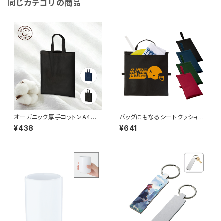
同じカテゴリの商品
オーガニック厚手コットンA4フラ
バッグにもなるシートクッショ
ットバッグ MG
ン MG
¥438
¥641