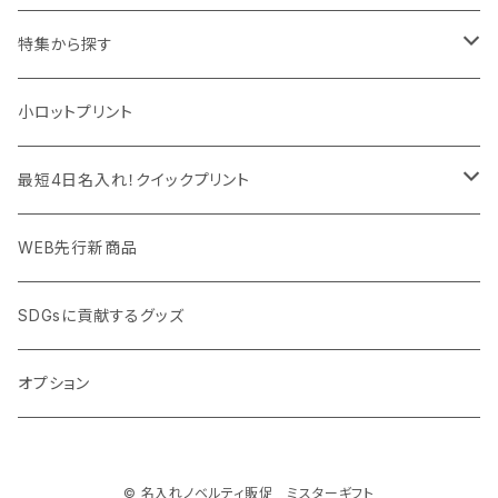
マウスパッド
パーテーション
アウトレット
特集から探す
モバイル周辺グッズ
マスク・フェイスシールド
ドリンクフェア
エンタメグッズ・イベント会場物販品
小ロットプリント
PC周辺グッズ
測定・測量用品
ボトル・タンブラー
ご当地グッズ・オリジナルお土産品
最短4日名入れ！クイックプリント
加湿器・オゾン発生器
ポーチ・巾着
フルカラー印刷ノベルティ
クイック印刷対応トートバッグ・エコバッグ
WEB先行新商品
ウイルス対策消耗品
タオル・ブランケット
予算消化・備品におすすめグッズ
クイック印刷対応ポーチ・巾着
SDGsに貢献するグッズ
ウイルス対策備品
その他雑貨品
展示会・説明会ノベルティ
クイック印刷対応ボトル
オプション
名入れできるグッズ
ご挨拶まわり品・訪問粗品
© 名入れノベルティ販促 ミスターギフト