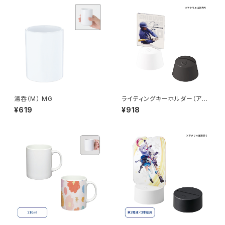
湯呑（M） MG
ライティングキーホルダー（アク
リル板対応） MG
¥619
¥918