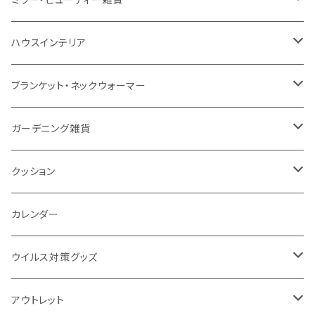
防水
カスタムデザインタンブラー
陶器
保存容器
メモ
ハンディライト
充電器
折りたたみ式ミラー
ハウスインテリア
ナイロン
磁器マグ・湯呑
キッチンツール
ノート
デスクライト
モバイルスタンド
スライド式ミラー
ピクチャーボード、ポスター
ブランケット・ネックウォーマー
カスタムデザイン
付箋
付属ライト
モバイルリング
ケース付きミラー
フォトフレーム、スタンド
ブランケット
ガーデニング雑貨
トレイ
ランタン
アクセサリー・スマホケース
手持ちミラー
キーホルダー
ネックウォーマー
F.O.B COOP
クッション
パットカバー、ブックカバー
非常食
タッチペン
ビューティー雑貨
時計
マフラー・ストール
折りたたみクッション
カレンダー
IDケース、パスケース、コインケース
USBケーブル・ハブ
ウイルス対策グッズ
デスク周辺
イヤホン・ヘッドフォン
除菌グッズ
アウトレット