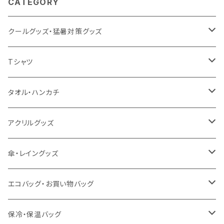
CATEGORY
クールグッズ・猛暑対策グッズ
扇風機
Tシャツ
うちわ
カスタムプリントTシャツ（国内プリント）
タオル・ハンカチ
猛暑グッズ
イージーオーダーTシャツ（海外生産）
名入れタオル
アクリルグッズ
冷感グッズ
今治タオル
キーホルダー
傘・レイングッズ
泉州おくばりタオル
スタンド
傘
エコバッグ・お買い物バッグ
冷感タオル
バッジ
ポンチョ
ポリエステル
保冷・保温バッグ