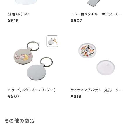
湯呑（M） MG
ミラー付メタルキーホルダー（ス
ティック） マットシルバー MG
¥619
¥907
ミラー付メタルキーホルダー（ラ
ライティングバッジ 丸形 クリ
ウンド） マットシルバー MG
ア MG
¥907
¥619
その他の商品