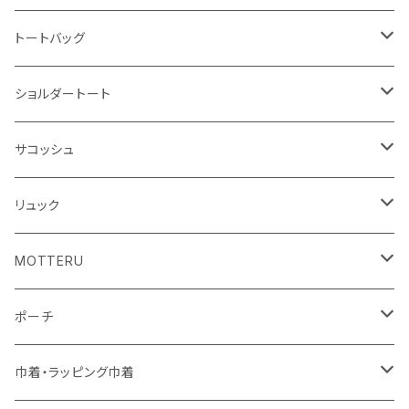
ハンカチ
ライティングスタンド
フェアトレードコットン
キャンパス
トートバッグ
アクリル雑貨
ジュートコットン
デニム
オーガニックコットン
ショルダートート
シーチング
キャンパス
ポリエステル
フェアトレードコットン
オーガニックコットン
サコッシュ
10oz
不織布
不織布
コットンリネン
コットンリネン
オーガニックコットン
リュック
コットン
ジュートコットン
再生ファブリック
フェアトレードコットン
コットン
MOTTERU
5oz
5oz
再生ファブリック
コットン
ジュートコットン
デニム
お買い物バッグ
ポーチ
10oz
シーチング
コットン
キャンパス
再生ファブリック
ポリエステル
ボトル
オーガニックコットン
巾着・ラッピング巾着