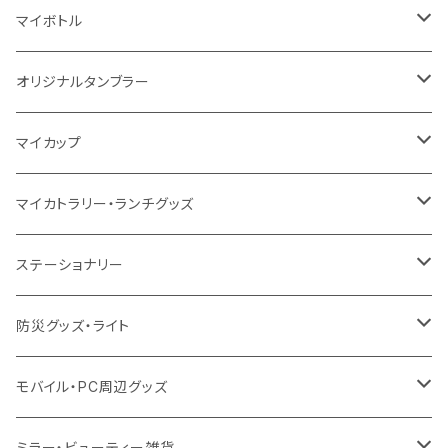
5oz
10oz
5oz
キャンパス
デニム
コットン
不織布
タンブラー
フェアトレードコットン
コットン
マイボトル
シーチング
12oz
8oz
5oz
デニム・デニムライク
ポリエステル
キャンパス
スウェット
ランチグッズ
再生ファブリック
オーガニックコットン
ステンレスサーモ
オリジナルタンブラー
10oz
ポリエステル
不織布
ポリエステル
ハンカチ
キャンパス
再生ファブリック
ステンレス
サーモタンブラー
マイカップ
12oz
再生不織布
保冷
不織布
傘
デニム・デニムライク
フェアトレードコットン
アルミ
ステンレス2層タンブラー
サーモ
マイカトラリー・ランチグッズ
不織布
ポリエステル
デニム・デニムライク
クリアボトル
プラスチック2層タンブラー
ステンレス
カトラリー
ステーショナリー
保冷
不織布
ポリエステル
カスタムデザインボトル
アルミタンブラー
バンブー
フードポット
単色ボールペン
防災グッズ・ライト
スウェット
保冷
リネン
バンブータンブラー
コーヒー配合
コースター
多機能ペン
防災セット
モバイル・PC周辺グッズ
EVA
コーヒー配合タンブラー
プラスチック
ドリンク用品
ペンケース
ラジオ・スピーカー
チャージャー
ミラー・ビューティー雑貨