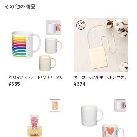
その他の商品
陶器マグストレート（M＋） MG
オーガニック厚手コットンポケッ
トサコッシュ MG ナチュラル
¥555
¥374