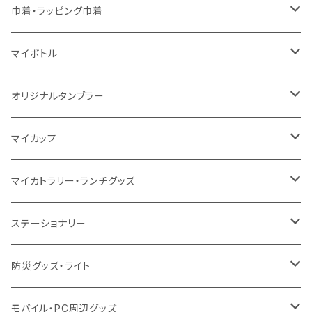
10oz
シーチング
コットン
キャンパス
再生ファブリック
ポリエステル
ボトル
オーガニックコットン
巾着・ラッピング巾着
5oz
10oz
5oz
キャンパス
デニム
コットン
不織布
タンブラー
フェアトレードコットン
コットン
マイボトル
シーチング
12oz
8oz
5oz
デニム・デニムライク
ポリエステル
キャンパス
スウェット
ランチグッズ
再生ファブリック
オーガニックコットン
ステンレスサーモ
オリジナルタンブラー
10oz
ポリエステル
不織布
ポリエステル
ハンカチ
キャンパス
再生ファブリック
ステンレス
サーモタンブラー
マイカップ
12oz
再生不織布
保冷
不織布
傘
デニム・デニムライク
フェアトレードコットン
アルミ
ステンレス2層タンブラー
サーモ
マイカトラリー・ランチグッズ
不織布
ポリエステル
デニム・デニムライク
クリアボトル
プラスチック2層タンブラー
ステンレス
カトラリー
ステーショナリー
保冷
不織布
ポリエステル
カスタムデザインボトル
アルミタンブラー
バンブー
フードポット
単色ボールペン
防災グッズ・ライト
スウェット
保冷
リネン
バンブータンブラー
コーヒー配合
コースター
多機能ペン
防災セット
モバイル・PC周辺グッズ