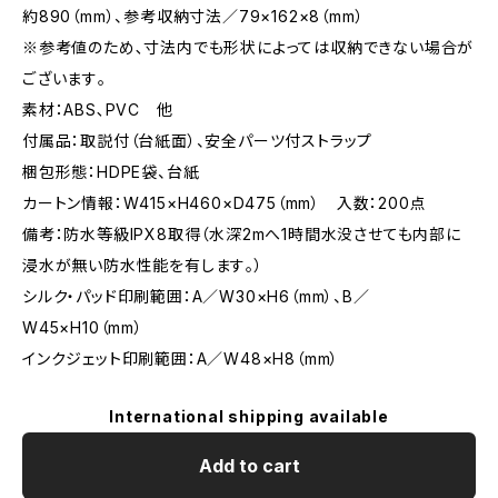
約890（mm）、参考収納寸法／79×162×8（mm）
※参考値のため､寸法内でも形状によっては収納できない場合が
ございます｡
素材：ABS､PVC 他
付属品：取説付（台紙面）、安全パーツ付ストラップ
梱包形態：HDPE袋、台紙
カートン情報：W415×H460×D475（mm） 入数：200点
備考：防水等級IPX8取得（水深2mへ1時間水没させても内部に
浸水が無い防水性能を有します｡）
シルク・パッド印刷範囲：A／W30×H6（mm）、B／
W45×H10（mm）
インクジェット印刷範囲：A／W48×H8（mm）
International shipping available
Add to cart