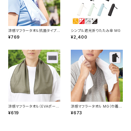
涼感マフラータオル抗菌タイプ
シンプル遮光折りたたみ傘 MG
MG（ボトルケース付）
¥769
¥2,400
涼感マフラータオル（EVAポーチ
涼感マフラータオル MG（巾着
付）MG
付）
¥619
¥673