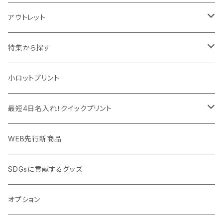
デスク周辺
イヤホン・ヘッドフォン
除菌グッズ
アウトレット
マウスパッド
パーテーション
アウトレット
特集から探す
モバイル周辺グッズ
マスク・フェイスシールド
ドリンクフェア
エンタメグッズ・イベント会場物販品
小ロットプリント
PC周辺グッズ
測定・測量用品
ボトル・タンブラー
ご当地グッズ・オリジナルお土産品
最短4日名入れ！クイックプリント
加湿器・オゾン発生器
ポーチ・巾着
フルカラー印刷ノベルティ
クイック印刷対応トートバッグ・エコバッグ
WEB先行新商品
ウイルス対策消耗品
タオル・ブランケット
予算消化・備品におすすめグッズ
クイック印刷対応ポーチ・巾着
SDGsに貢献するグッズ
ウイルス対策備品
その他雑貨品
展示会・説明会ノベルティ
クイック印刷対応ボトル
オプション