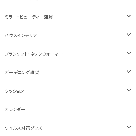
EVA
コーヒー配合タンブラー
プラスチック
ドリンク用品
ペンケース
ラジオ・スピーカー
チャージャー
ミラー・ビューティー雑貨
防水
カスタムデザインタンブラー
陶器
保存容器
メモ
ハンディライト
充電器
折りたたみ式ミラー
ハウスインテリア
ナイロン
磁器マグ・湯呑
キッチンツール
ノート
デスクライト
モバイルスタンド
スライド式ミラー
ピクチャーボード、ポスター
ブランケット・ネックウォーマー
カスタムデザイン
付箋
付属ライト
モバイルリング
ケース付きミラー
フォトフレーム、スタンド
ブランケット
ガーデニング雑貨
トレイ
ランタン
アクセサリー・スマホケース
手持ちミラー
キーホルダー
ネックウォーマー
F.O.B COOP
クッション
パットカバー、ブックカバー
非常食
タッチペン
ビューティー雑貨
時計
マフラー・ストール
折りたたみクッション
カレンダー
IDケース、パスケース、コインケース
USBケーブル・ハブ
ウイルス対策グッズ