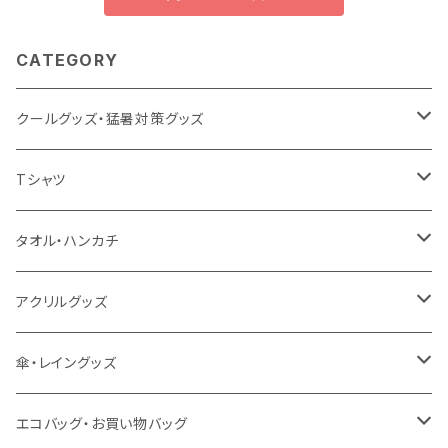
CATEGORY
クールグッズ・猛暑対策グッズ
扇風機
Tシャツ
うちわ
カスタムプリントTシャツ（国内プリント）
タオル・ハンカチ
猛暑グッズ
イージーオーダーTシャツ（海外生産）
名入れタオル
アクリルグッズ
冷感グッズ
今治タオル
キーホルダー
傘・レイングッズ
泉州おくばりタオル
スタンド
傘
エコバッグ・お買い物バッグ