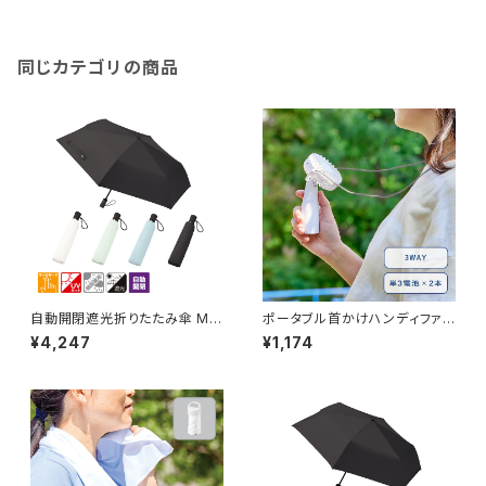
同じカテゴリの商品
自動開閉遮光折りたたみ傘 MG
ポータブル首かけハンディファン
（スムーズ収納タイプ）
MG
¥4,247
¥1,174