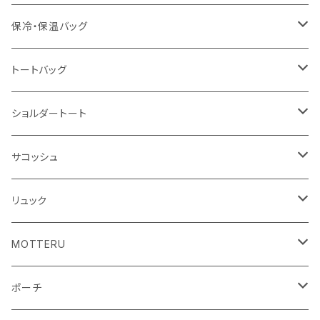
冷感タオル
バッジ
ポンチョ
ポリエステル
保冷・保温バッグ
ハンカチ
ライティングスタンド
フェアトレードコットン
キャンパス
トートバッグ
アクリル雑貨
ジュートコットン
デニム
オーガニックコットン
ショルダートート
シーチング
キャンパス
ポリエステル
フェアトレードコットン
オーガニックコットン
サコッシュ
10oz
不織布
不織布
コットンリネン
コットンリネン
オーガニックコットン
リュック
コットン
ジュートコットン
再生ファブリック
フェアトレードコットン
コットン
MOTTERU
5oz
5oz
再生ファブリック
コットン
ジュートコットン
デニム
お買い物バッグ
ポーチ