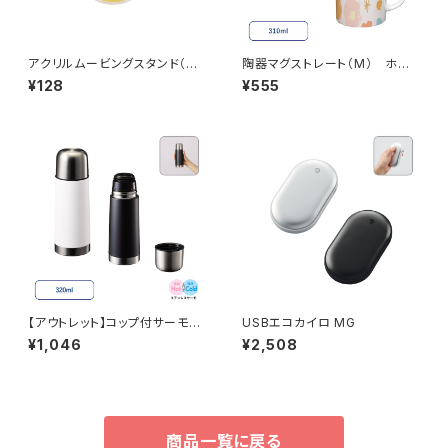
アクリルムービングスタンド（S）
陶器マグストレート（M） ホワ
MG
イト MG
¥128
¥555
【アウトレット】コップ付サーモス
USBエコカイロ MG
テンレスボトル 320ml MG
¥1,046
¥2,508
商品一覧に戻る