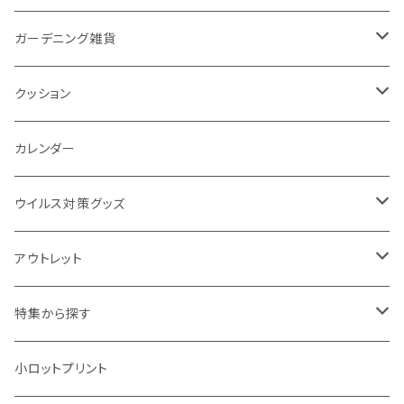
カスタムデザイン
付箋
付属ライト
モバイルリング
ケース付きミラー
フォトフレーム、スタンド
ブランケット
ガーデニング雑貨
トレイ
ランタン
アクセサリー・スマホケース
手持ちミラー
キーホルダー
ネックウォーマー
F.O.B COOP
クッション
パットカバー、ブックカバー
非常食
タッチペン
ビューティー雑貨
時計
マフラー・ストール
折りたたみクッション
カレンダー
IDケース、パスケース、コインケース
USBケーブル・ハブ
ウイルス対策グッズ
デスク周辺
イヤホン・ヘッドフォン
除菌グッズ
アウトレット
マウスパッド
パーテーション
アウトレット
特集から探す
モバイル周辺グッズ
マスク・フェイスシールド
ドリンクフェア
エンタメグッズ・イベント会場物販品
小ロットプリント