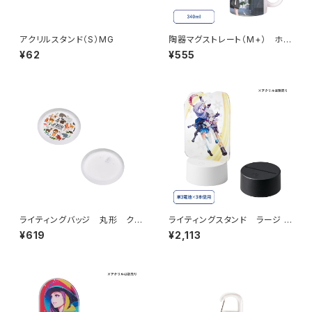
アクリルスタンド（S）MG
陶器マグストレート（M+） ホワ
イト MG
¥62
¥555
ライティングバッジ 丸形 クリ
ライティングスタンド ラージ M
ア MG
G (アクリル板対応）
¥619
¥2,113