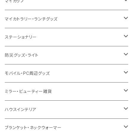
ポリエステル
不織布
ポリエステル
ハンカチ
キャンパス
再生ファブリック
ステンレス
サーモタンブラー
マイカップ
12oz
再生不織布
保冷
不織布
傘
デニム・デニムライク
フェアトレードコットン
アルミ
ステンレス2層タンブラー
サーモ
マイカトラリー・ランチグッズ
不織布
ポリエステル
デニム・デニムライク
クリアボトル
プラスチック2層タンブラー
ステンレス
カトラリー
ステーショナリー
保冷
不織布
ポリエステル
カスタムデザインボトル
アルミタンブラー
バンブー
フードポット
単色ボールペン
防災グッズ・ライト
スウェット
保冷
リネン
バンブータンブラー
コーヒー配合
コースター
多機能ペン
防災セット
モバイル・PC周辺グッズ
EVA
コーヒー配合タンブラー
プラスチック
ドリンク用品
ペンケース
ラジオ・スピーカー
チャージャー
ミラー・ビューティー雑貨
防水
カスタムデザインタンブラー
陶器
保存容器
メモ
ハンディライト
充電器
折りたたみ式ミラー
ハウスインテリア
ナイロン
磁器マグ・湯呑
キッチンツール
ノート
デスクライト
モバイルスタンド
スライド式ミラー
ピクチャーボード、ポスター
ブランケット・ネックウォーマー