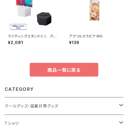
ライティングスタンドミニ 六角
アクリルカラビナ MG
MG（アクリル板対応）
¥2,081
¥139
商品一覧に戻る
CATEGORY
クールグッズ・猛暑対策グッズ
扇風機
Tシャツ