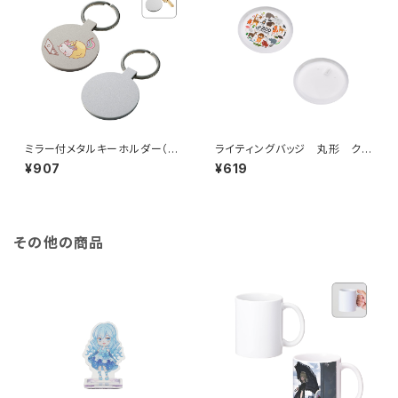
ミラー付メタルキーホルダー（ラ
ライティングバッジ 丸形 クリ
ウンド） マットシルバー MG
ア MG
¥907
¥619
その他の商品