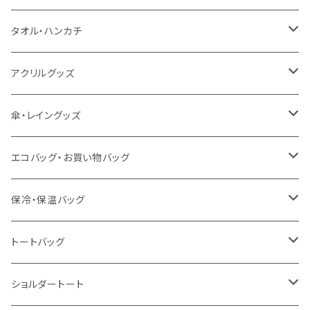
うちわ
カスタムプリントTシャツ（国内プリント）
タオル・ハンカチ
猛暑グッズ
イージーオーダーTシャツ（海外生産）
名入れタオル
アクリルグッズ
冷感グッズ
今治タオル
キーホルダー
傘・レイングッズ
泉州おくばりタオル
スタンド
傘
エコバッグ・お買い物バッグ
冷感タオル
バッジ
ポンチョ
ポリエステル
保冷・保温バッグ
ハンカチ
ライティングスタンド
フェアトレードコットン
キャンパス
トートバッグ
アクリル雑貨
ジュートコットン
デニム
オーガニックコットン
ショルダートート