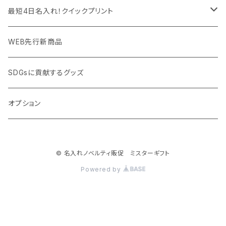
PC周辺グッズ
測定・測量用品
ボトル・タンブラー
ご当地グッズ・オリジナルお土産品
最短4日名入れ！クイックプリント
加湿器・オゾン発生器
ポーチ・巾着
フルカラー印刷ノベルティ
クイック印刷対応トートバッグ・エコバッグ
WEB先行新商品
ウイルス対策消耗品
タオル・ブランケット
予算消化・備品におすすめグッズ
クイック印刷対応ポーチ・巾着
SDGsに貢献するグッズ
ウイルス対策備品
その他雑貨品
展示会・説明会ノベルティ
クイック印刷対応ボトル
オプション
名入れできるグッズ
ご挨拶まわり品・訪問粗品
© 名入れノベルティ販促 ミスターギフト
スポーツイベント特集
Powered by
周年記念品
卒業・卒園記念品