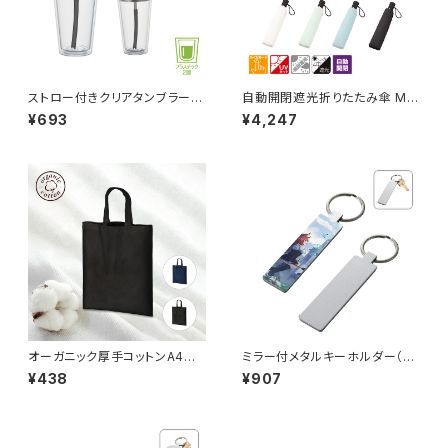
ストロー付きクリアタンブラー
自動開閉遮光折りたたみ傘 MG
MG
（スムーズ収納タイプ）
¥693
¥4,247
オーガニック厚手コットンA4フラ
ミラー付メタルキーホルダー（ス
ットバッグ MG
ティック） マットシルバー MG
¥438
¥907