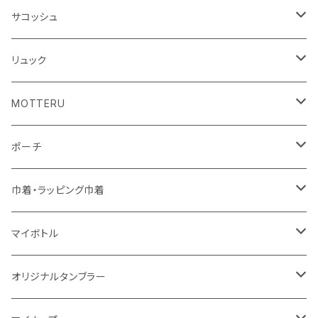
シーチング
キャンパス
ポリエステル
フェアトレードコットン
オーガニックコットン
サコッシュ
10oz
不織布
不織布
コットンリネン
コットンリネン
オーガニックコットン
リュック
コットン
ジュートコットン
再生ファブリック
フェアトレードコットン
コットン
MOTTERU
5oz
5oz
再生ファブリック
コットン
ジュートコットン
デニム
お買い物バッグ
ポーチ
10oz
シーチング
コットン
キャンパス
再生ファブリック
ポリエステル
ボトル
オーガニックコットン
巾着・ラッピング巾着
5oz
10oz
5oz
キャンパス
デニム
コットン
不織布
タンブラー
フェアトレードコットン
コットン
マイボトル
シーチング
12oz
8oz
5oz
デニム・デニムライク
ポリエステル
キャンパス
スウェット
ランチグッズ
再生ファブリック
オーガニックコットン
ステンレスサーモ
オリジナルタンブラー
10oz