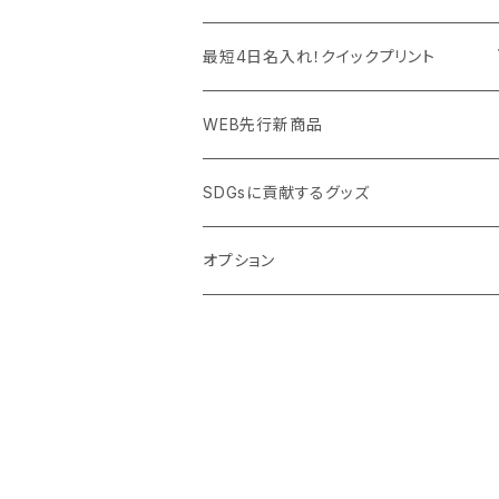
PC周辺グッズ
測定・測量用品
ボトル・タンブラー
ご当地グッズ・オリジナルお土産品
最短4日名入れ！クイックプリント
加湿器・オゾン発生器
ポーチ・巾着
フルカラー印刷ノベルティ
クイック印刷対応トートバッグ・エコバッグ
WEB先行新商品
ウイルス対策消耗品
タオル・ブランケット
予算消化・備品におすすめグッズ
クイック印刷対応ポーチ・巾着
SDGsに貢献するグッズ
ウイルス対策備品
その他雑貨品
展示会・説明会ノベルティ
クイック印刷対応ボトル
オプション
名入れできるグッズ
ご挨拶まわり品・訪問粗品
スポーツイベント特集
周年記念品