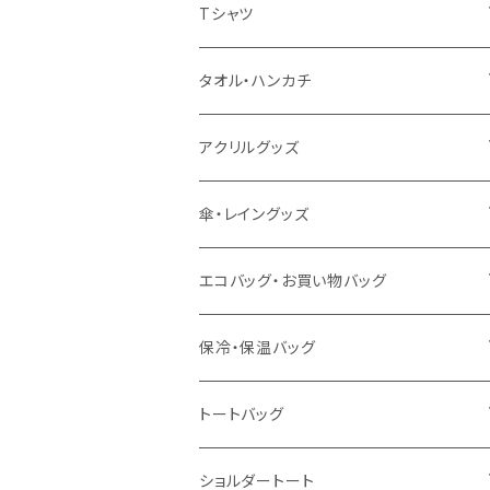
扇風機
Tシャツ
うちわ
カスタムプリントTシャツ（国内プリント）
タオル・ハンカチ
猛暑グッズ
イージーオーダーTシャツ（海外生産）
名入れタオル
アクリルグッズ
冷感グッズ
今治タオル
キーホルダー
傘・レイングッズ
泉州おくばりタオル
スタンド
傘
エコバッグ・お買い物バッグ
冷感タオル
バッジ
ポンチョ
ポリエステル
保冷・保温バッグ
ハンカチ
ライティングスタンド
フェアトレードコットン
キャンパス
トートバッグ
アクリル雑貨
ジュートコットン
デニム
オーガニックコットン
ショルダートート