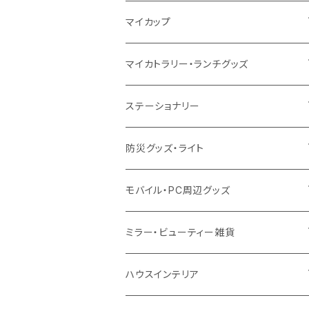
10oz
ポリエステル
不織布
ポリエステル
ハンカチ
キャンパス
再生ファブリック
ステンレス
サーモタンブラー
マイカップ
12oz
再生不織布
保冷
不織布
傘
デニム・デニムライク
フェアトレードコットン
アルミ
ステンレス2層タンブラー
サーモ
マイカトラリー・ランチグッズ
不織布
ポリエステル
デニム・デニムライク
クリアボトル
プラスチック2層タンブラー
ステンレス
カトラリー
ステーショナリー
保冷
不織布
ポリエステル
カスタムデザインボトル
アルミタンブラー
バンブー
フードポット
単色ボールペン
防災グッズ・ライト
スウェット
保冷
リネン
バンブータンブラー
コーヒー配合
コースター
多機能ペン
防災セット
モバイル・PC周辺グッズ
EVA
コーヒー配合タンブラー
プラスチック
ドリンク用品
ペンケース
ラジオ・スピーカー
チャージャー
ミラー・ビューティー雑貨
防水
カスタムデザインタンブラー
陶器
保存容器
メモ
ハンディライト
充電器
折りたたみ式ミラー
ハウスインテリア