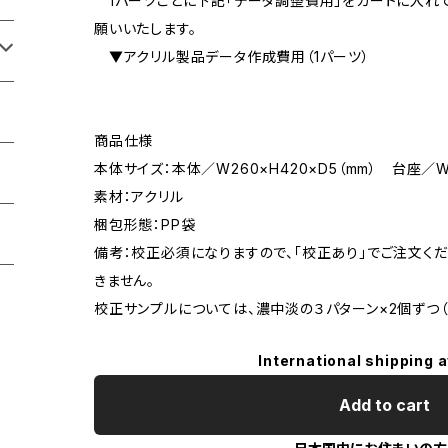
1パーツごとに下記「データ調整費用」をカートに入れ
願いいたします。
▼アクリル製品データ作成費用（1パーツ）
商品仕様
本体サイズ：本体／W260×H420×D5（mm） 台座／W2
素材：アクリル
梱包形態：PP袋
備考：校正必須になりますので、「校正あり」でご注文く
きません。
校正サンプルについては、濃中淡の３パターン×2個ずつ（
International shipping a
Add to cart