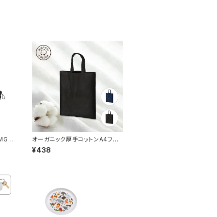
MG
オーガニック厚手コットンA4フラッ
トバッグ MG
¥438