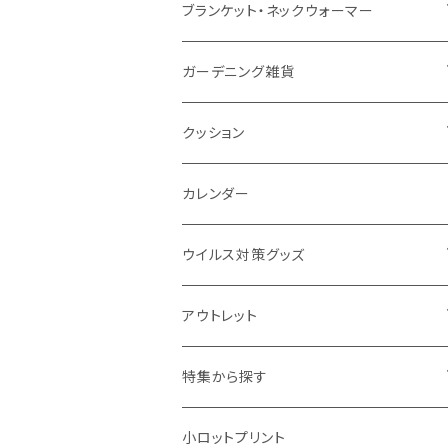
ナイロン
磁器マグ・湯呑
キッチンツール
ノート
デスクライト
モバイルスタンド
スライド式ミラー
ピクチャーボード、ポスター
ブランケット・ネックウォーマー
カスタムデザイン
付箋
付属ライト
モバイルリング
ケース付きミラー
フォトフレーム、スタンド
ブランケット
ガーデニング雑貨
トレイ
ランタン
アクセサリー・スマホケース
手持ちミラー
キーホルダー
ネックウォーマー
F.O.B COOP
クッション
パットカバー、ブックカバー
非常食
タッチペン
ビューティー雑貨
時計
マフラー・ストール
折りたたみクッション
カレンダー
IDケース、パスケース、コインケース
USBケーブル・ハブ
ウイルス対策グッズ
デスク周辺
イヤホン・ヘッドフォン
除菌グッズ
アウトレット
マウスパッド
パーテーション
アウトレット
特集から探す
モバイル周辺グッズ
マスク・フェイスシールド
ドリンクフェア
エンタメグッズ・イベント会場物販品
小ロットプリント