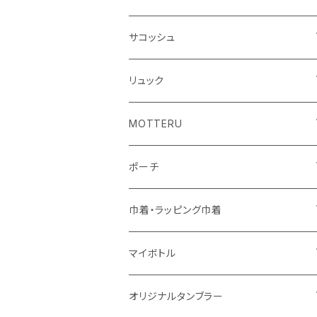
シーチング
キャンパス
ポリエステル
フェアトレードコットン
オーガニックコットン
サコッシュ
10oz
不織布
不織布
コットンリネン
コットンリネン
オーガニックコットン
リュック
コットン
ジュートコットン
再生ファブリック
フェアトレードコットン
コットン
MOTTERU
5oz
5oz
再生ファブリック
コットン
ジュートコットン
デニム
お買い物バッグ
ポーチ
10oz
シーチング
コットン
キャンパス
再生ファブリック
ポリエステル
ボトル
オーガニックコットン
巾着・ラッピング巾着
5oz
10oz
5oz
キャンパス
デニム
コットン
不織布
タンブラー
フェアトレードコットン
コットン
マイボトル
シーチング
12oz
8oz
5oz
デニム・デニムライク
ポリエステル
キャンパス
スウェット
ランチグッズ
再生ファブリック
オーガニックコットン
ステンレスサーモ
オリジナルタンブラー