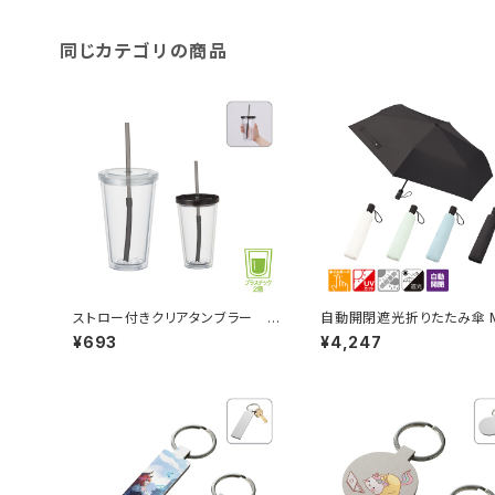
同じカテゴリの商品
ストロー付きクリアタンブラー M
自動開閉遮光折りたたみ傘 
G
（スムーズ収納タイプ）
¥693
¥4,247