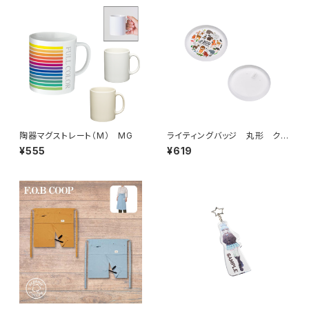
陶器マグストレート（M） MG
ライティングバッジ 丸形 クリ
ア MG
¥555
¥619