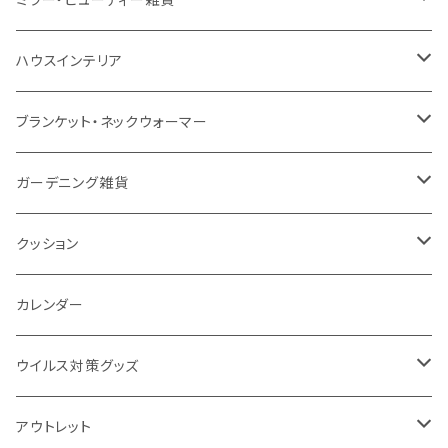
防水
カスタムデザインタンブラー
陶器
保存容器
メモ
ハンディライト
充電器
折りたたみ式ミラー
ハウスインテリア
ナイロン
磁器マグ・湯呑
キッチンツール
ノート
デスクライト
モバイルスタンド
スライド式ミラー
ピクチャーボード、ポスター
ブランケット・ネックウォーマー
カスタムデザイン
付箋
付属ライト
モバイルリング
ケース付きミラー
フォトフレーム、スタンド
ブランケット
ガーデニング雑貨
トレイ
ランタン
アクセサリー・スマホケース
手持ちミラー
キーホルダー
ネックウォーマー
F.O.B COOP
クッション
パットカバー、ブックカバー
非常食
タッチペン
ビューティー雑貨
時計
マフラー・ストール
折りたたみクッション
カレンダー
IDケース、パスケース、コインケース
USBケーブル・ハブ
ウイルス対策グッズ
デスク周辺
イヤホン・ヘッドフォン
除菌グッズ
アウトレット