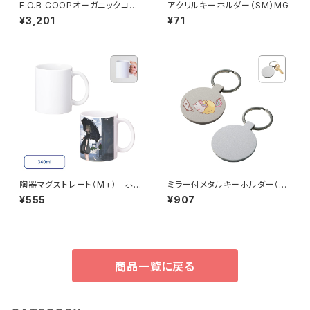
F.O.B COOPオーガニックコッ
アクリルキーホルダー（SM）MG
トンワークエプロン ハーフ M
¥3,201
¥71
G
陶器マグストレート（M+） ホワ
ミラー付メタルキーホルダー（ラ
イト MG
ウンド） マットシルバー MG
¥555
¥907
商品一覧に戻る