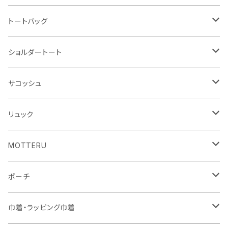
ハンカチ
ライティングスタンド
フェアトレードコットン
キャンパス
トートバッグ
アクリル雑貨
ジュートコットン
デニム
オーガニックコットン
ショルダートート
シーチング
キャンパス
ポリエステル
フェアトレードコットン
オーガニックコットン
サコッシュ
10oz
不織布
不織布
コットンリネン
コットンリネン
オーガニックコットン
リュック
コットン
ジュートコットン
再生ファブリック
フェアトレードコットン
コットン
MOTTERU
5oz
5oz
再生ファブリック
コットン
ジュートコットン
デニム
お買い物バッグ
ポーチ
10oz
シーチング
コットン
キャンパス
再生ファブリック
ポリエステル
ボトル
オーガニックコットン
巾着・ラッピング巾着