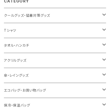
CATEGORY
クールグッズ・猛暑対策グッズ
扇風機
Tシャツ
うちわ
カスタムプリントTシャツ（国内プリント）
タオル・ハンカチ
猛暑グッズ
イージーオーダーTシャツ（海外生産）
名入れタオル
アクリルグッズ
冷感グッズ
今治タオル
キーホルダー
傘・レイングッズ
泉州おくばりタオル
スタンド
傘
エコバッグ・お買い物バッグ
冷感タオル
バッジ
ポンチョ
ポリエステル
保冷・保温バッグ