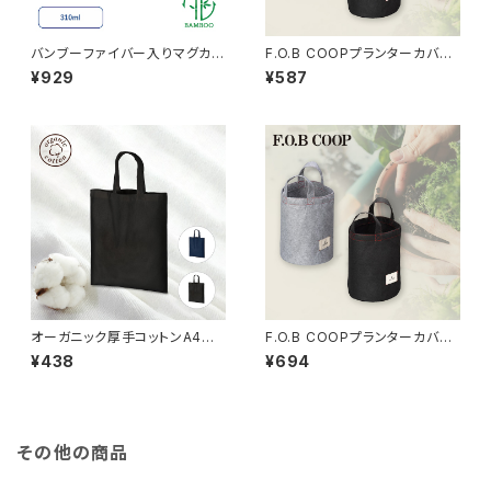
バンブーファイバー入りマグカッ
F.O.B COOPプランターカバ
プ MG
ー S MG
¥929
¥587
オーガニック厚手コットンA4フラ
F.O.B COOPプランターカバ
ットバッグ MG
ー M MG
¥438
¥694
その他の商品