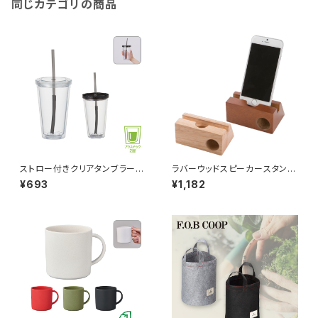
同じカテゴリの商品
ストロー付きクリアタンブラー
ラバーウッドスピーカースタン
MG
ド シングルホーン MG
¥693
¥1,182