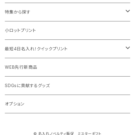
マウスパッド
パーテーション
アウトレット
特集から探す
モバイル周辺グッズ
マスク・フェイスシールド
ドリンクフェア
エンタメグッズ・イベント会場物販品
小ロットプリント
PC周辺グッズ
測定・測量用品
ボトル・タンブラー
ご当地グッズ・オリジナルお土産品
最短4日名入れ！クイックプリント
加湿器・オゾン発生器
ポーチ・巾着
フルカラー印刷ノベルティ
クイック印刷対応トートバッグ・エコバッグ
WEB先行新商品
ウイルス対策消耗品
タオル・ブランケット
予算消化・備品におすすめグッズ
クイック印刷対応ポーチ・巾着
SDGsに貢献するグッズ
ウイルス対策備品
その他雑貨品
展示会・説明会ノベルティ
クイック印刷対応ボトル
オプション
名入れできるグッズ
ご挨拶まわり品・訪問粗品
© 名入れノベルティ販促 ミスターギフト