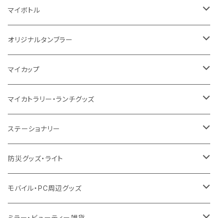
5oz
10oz
5oz
キャンパス
デニム
コットン
不織布
タンブラー
フェアトレードコットン
コットン
マイボトル
シーチング
12oz
8oz
5oz
デニム・デニムライク
ポリエステル
キャンパス
スウェット
ランチグッズ
再生ファブリック
オーガニックコットン
ステンレスサーモ
オリジナルタンブラー
10oz
ポリエステル
不織布
ポリエステル
ハンカチ
キャンパス
再生ファブリック
ステンレス
サーモタンブラー
マイカップ
12oz
再生不織布
保冷
不織布
傘
デニム・デニムライク
フェアトレードコットン
アルミ
ステンレス2層タンブラー
サーモ
マイカトラリー・ランチグッズ
不織布
ポリエステル
デニム・デニムライク
クリアボトル
プラスチック2層タンブラー
ステンレス
カトラリー
ステーショナリー
保冷
不織布
ポリエステル
カスタムデザインボトル
アルミタンブラー
バンブー
フードポット
単色ボールペン
防災グッズ・ライト
スウェット
保冷
リネン
バンブータンブラー
コーヒー配合
コースター
多機能ペン
防災セット
モバイル・PC周辺グッズ
EVA
コーヒー配合タンブラー
プラスチック
ドリンク用品
ペンケース
ラジオ・スピーカー
チャージャー
ミラー・ビューティー雑貨