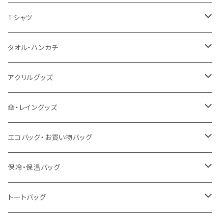
扇風機
Tシャツ
うちわ
カスタムプリントTシャツ（国内プリント）
タオル・ハンカチ
猛暑グッズ
イージーオーダーTシャツ（海外生産）
名入れタオル
アクリルグッズ
冷感グッズ
今治タオル
キーホルダー
傘・レイングッズ
泉州おくばりタオル
スタンド
傘
エコバッグ・お買い物バッグ
冷感タオル
バッジ
ポンチョ
ポリエステル
保冷・保温バッグ
ハンカチ
ライティングスタンド
フェアトレードコットン
キャンパス
トートバッグ