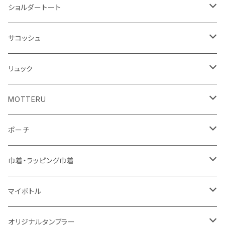
アクリル雑貨
ジュートコットン
デニム
オーガニックコットン
ショルダートート
シーチング
キャンパス
ポリエステル
フェアトレードコットン
オーガニックコットン
サコッシュ
10oz
不織布
不織布
コットンリネン
コットンリネン
オーガニックコットン
リュック
コットン
ジュートコットン
再生ファブリック
フェアトレードコットン
コットン
MOTTERU
5oz
5oz
再生ファブリック
コットン
ジュートコットン
デニム
お買い物バッグ
ポーチ
10oz
シーチング
コットン
キャンパス
再生ファブリック
ポリエステル
ボトル
オーガニックコットン
巾着・ラッピング巾着
5oz
10oz
5oz
キャンパス
デニム
コットン
不織布
タンブラー
フェアトレードコットン
コットン
マイボトル
シーチング
12oz
8oz
5oz
デニム・デニムライク
ポリエステル
キャンパス
スウェット
ランチグッズ
再生ファブリック
オーガニックコットン
ステンレスサーモ
オリジナルタンブラー