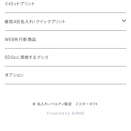
モバイル周辺グッズ
マスク・フェイスシールド
ドリンクフェア
エンタメグッズ・イベント会場物販品
小ロットプリント
PC周辺グッズ
測定・測量用品
ボトル・タンブラー
ご当地グッズ・オリジナルお土産品
最短4日名入れ！クイックプリント
加湿器・オゾン発生器
ポーチ・巾着
フルカラー印刷ノベルティ
クイック印刷対応トートバッグ・エコバッグ
WEB先行新商品
ウイルス対策消耗品
タオル・ブランケット
予算消化・備品におすすめグッズ
クイック印刷対応ポーチ・巾着
SDGsに貢献するグッズ
ウイルス対策備品
その他雑貨品
展示会・説明会ノベルティ
クイック印刷対応ボトル
オプション
名入れできるグッズ
ご挨拶まわり品・訪問粗品
© 名入れノベルティ販促 ミスターギフト
スポーツイベント特集
Powered by
周年記念品