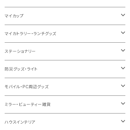
10oz
ポリエステル
不織布
ポリエステル
ハンカチ
キャンパス
再生ファブリック
ステンレス
サーモタンブラー
マイカップ
12oz
再生不織布
保冷
不織布
傘
デニム・デニムライク
フェアトレードコットン
アルミ
ステンレス2層タンブラー
サーモ
マイカトラリー・ランチグッズ
不織布
ポリエステル
デニム・デニムライク
クリアボトル
プラスチック2層タンブラー
ステンレス
カトラリー
ステーショナリー
保冷
不織布
ポリエステル
カスタムデザインボトル
アルミタンブラー
バンブー
フードポット
単色ボールペン
防災グッズ・ライト
スウェット
保冷
リネン
バンブータンブラー
コーヒー配合
コースター
多機能ペン
防災セット
モバイル・PC周辺グッズ
EVA
コーヒー配合タンブラー
プラスチック
ドリンク用品
ペンケース
ラジオ・スピーカー
チャージャー
ミラー・ビューティー雑貨
防水
カスタムデザインタンブラー
陶器
保存容器
メモ
ハンディライト
充電器
折りたたみ式ミラー
ハウスインテリア