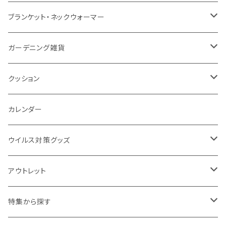
ナイロン
磁器マグ・湯呑
キッチンツール
ノート
デスクライト
モバイルスタンド
スライド式ミラー
ピクチャーボード、ポスター
ブランケット・ネックウォーマー
カスタムデザイン
付箋
付属ライト
モバイルリング
ケース付きミラー
フォトフレーム、スタンド
ブランケット
ガーデニング雑貨
トレイ
ランタン
アクセサリー・スマホケース
手持ちミラー
キーホルダー
ネックウォーマー
F.O.B COOP
クッション
パットカバー、ブックカバー
非常食
タッチペン
ビューティー雑貨
時計
マフラー・ストール
折りたたみクッション
カレンダー
IDケース、パスケース、コインケース
USBケーブル・ハブ
ウイルス対策グッズ
デスク周辺
イヤホン・ヘッドフォン
除菌グッズ
アウトレット
マウスパッド
パーテーション
アウトレット
特集から探す