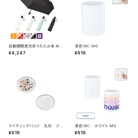
自動開閉遮光折りたたみ傘 MG
湯呑（M） MG
（スムーズ収納タイプ）
¥4,247
¥619
ライティングバッジ 丸形 クリ
湯呑（M） ホワイト MG
ア MG
¥619
¥619