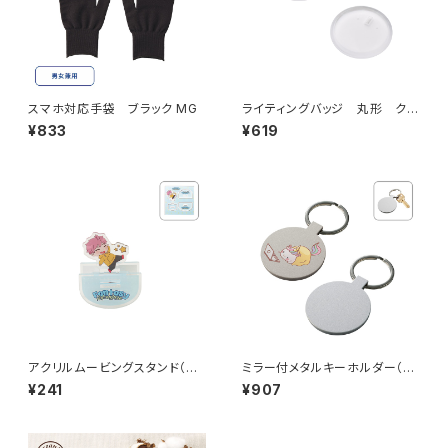
スマホ対応手袋 ブラック MG
ライティングバッジ 丸形 クリ
ア MG
¥833
¥619
アクリルムービングスタンド（M）
ミラー付メタルキーホルダー（ラ
MG
ウンド） マットシルバー MG
¥241
¥907