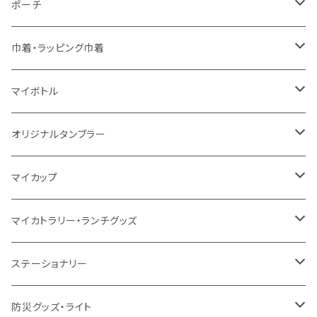
5oz
5oz
再生ファブリック
コットン
ジュートコットン
デニム
お買い物バッグ
ポーチ
10oz
シーチング
コットン
キャンパス
再生ファブリック
ポリエステル
ボトル
オーガニックコットン
巾着・ラッピング巾着
5oz
10oz
5oz
キャンパス
デニム
コットン
不織布
タンブラー
フェアトレードコットン
コットン
マイボトル
シーチング
12oz
8oz
5oz
デニム・デニムライク
ポリエステル
キャンパス
スウェット
ランチグッズ
再生ファブリック
オーガニックコットン
ステンレスサーモ
オリジナルタンブラー
10oz
ポリエステル
不織布
ポリエステル
ハンカチ
キャンパス
再生ファブリック
ステンレス
サーモタンブラー
マイカップ
12oz
再生不織布
保冷
不織布
傘
デニム・デニムライク
フェアトレードコットン
アルミ
ステンレス2層タンブラー
サーモ
マイカトラリー・ランチグッズ
不織布
ポリエステル
デニム・デニムライク
クリアボトル
プラスチック2層タンブラー
ステンレス
カトラリー
ステーショナリー
保冷
不織布
ポリエステル
カスタムデザインボトル
アルミタンブラー
バンブー
フードポット
単色ボールペン
防災グッズ・ライト