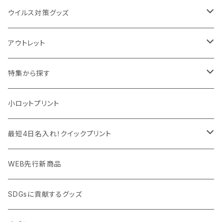
IDケース、パスケース、コインケース
USBケーブル・ハブ
ウイルス対策グッズ
デスク周辺
イヤホン・ヘッドフォン
除菌グッズ
アウトレット
マウスパッド
パーテーション
アウトレット
特集から探す
モバイル周辺グッズ
マスク・フェイスシールド
ドリンクフェア
エンタメグッズ・イベント会場物販品
小ロットプリント
PC周辺グッズ
測定・測量用品
ボトル・タンブラー
ご当地グッズ・オリジナルお土産品
最短4日名入れ！クイックプリント
加湿器・オゾン発生器
ポーチ・巾着
フルカラー印刷ノベルティ
クイック印刷対応トートバッグ・エコバッグ
WEB先行新商品
ウイルス対策消耗品
タオル・ブランケット
予算消化・備品におすすめグッズ
クイック印刷対応ポーチ・巾着
SDGsに貢献するグッズ