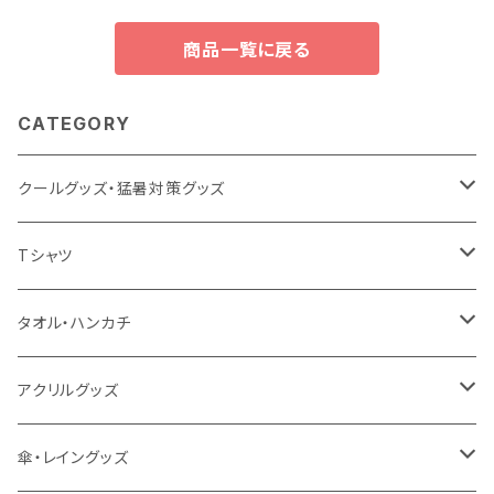
商品一覧に戻る
CATEGORY
クールグッズ・猛暑対策グッズ
扇風機
Tシャツ
うちわ
カスタムプリントTシャツ（国内プリント）
タオル・ハンカチ
猛暑グッズ
イージーオーダーTシャツ（海外生産）
名入れタオル
アクリルグッズ
冷感グッズ
今治タオル
キーホルダー
傘・レイングッズ