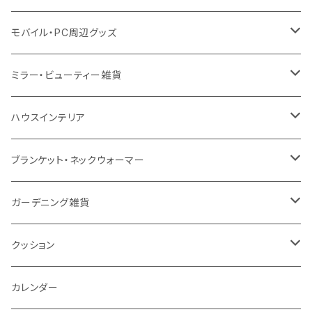
スウェット
保冷
リネン
バンブータンブラー
コーヒー配合
コースター
多機能ペン
防災セット
モバイル・PC周辺グッズ
EVA
コーヒー配合タンブラー
プラスチック
ドリンク用品
ペンケース
ラジオ・スピーカー
チャージャー
ミラー・ビューティー雑貨
防水
カスタムデザインタンブラー
陶器
保存容器
メモ
ハンディライト
充電器
折りたたみ式ミラー
ハウスインテリア
ナイロン
磁器マグ・湯呑
キッチンツール
ノート
デスクライト
モバイルスタンド
スライド式ミラー
ピクチャーボード、ポスター
ブランケット・ネックウォーマー
カスタムデザイン
付箋
付属ライト
モバイルリング
ケース付きミラー
フォトフレーム、スタンド
ブランケット
ガーデニング雑貨
トレイ
ランタン
アクセサリー・スマホケース
手持ちミラー
キーホルダー
ネックウォーマー
F.O.B COOP
クッション
パットカバー、ブックカバー
非常食
タッチペン
ビューティー雑貨
時計
マフラー・ストール
折りたたみクッション
カレンダー