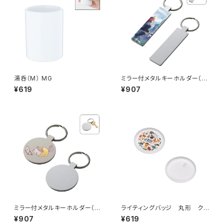
湯呑（M） MG
ミラー付メタルキーホルダー（ス
ティック） マットシルバー MG
¥619
¥907
ミラー付メタルキーホルダー（ラ
ライティングバッジ 丸形 クリ
ウンド） マットシルバー MG
ア MG
¥907
¥619