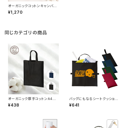
オーガニックコットンキャンバス
トート（L）MG 内ポケット
¥1,270
同じカテゴリの商品
オーガニック厚手コットンA4フラ
バッグにもなるシートクッショ
ットバッグ MG
ン MG
¥438
¥641