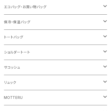
泉州おくばりタオル
スタンド
傘
エコバッグ・お買い物バッグ
冷感タオル
バッジ
ポンチョ
ポリエステル
保冷・保温バッグ
ハンカチ
ライティングスタンド
フェアトレードコットン
キャンパス
トートバッグ
アクリル雑貨
ジュートコットン
デニム
オーガニックコットン
ショルダートート
シーチング
キャンパス
ポリエステル
フェアトレードコットン
オーガニックコットン
サコッシュ
10oz
不織布
不織布
コットンリネン
コットンリネン
オーガニックコットン
リュック
コットン
ジュートコットン
再生ファブリック
フェアトレードコットン
コットン
MOTTERU