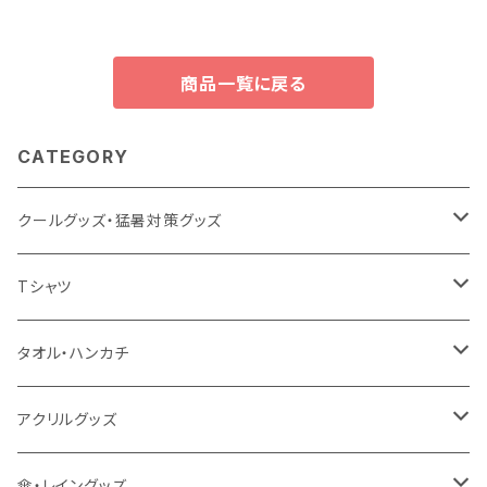
商品一覧に戻る
CATEGORY
クールグッズ・猛暑対策グッズ
扇風機
Tシャツ
うちわ
カスタムプリントTシャツ（国内プリント）
タオル・ハンカチ
猛暑グッズ
イージーオーダーTシャツ（海外生産）
名入れタオル
アクリルグッズ
冷感グッズ
今治タオル
キーホルダー
傘・レイングッズ