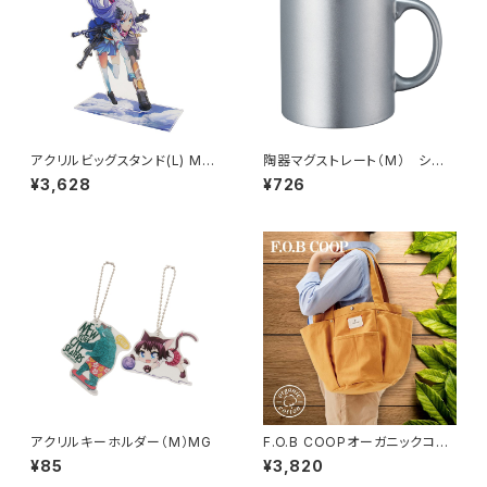
アクリルビッグスタンド(L) MG2
陶器マグストレート（M） シル
60×420mm
バー MG
¥3,628
¥726
アクリルキーホルダー（M）MG
F.O.B COOPオーガニックコッ
トンガーデニングバッグ MG
¥85
¥3,820