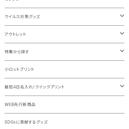
IDケース、パスケース、コインケース
USBケーブル・ハブ
ウイルス対策グッズ
デスク周辺
イヤホン・ヘッドフォン
除菌グッズ
アウトレット
マウスパッド
パーテーション
アウトレット
特集から探す
モバイル周辺グッズ
マスク・フェイスシールド
ドリンクフェア
エンタメグッズ・イベント会場物販品
小ロットプリント
PC周辺グッズ
測定・測量用品
ボトル・タンブラー
ご当地グッズ・オリジナルお土産品
最短4日名入れ！クイックプリント
加湿器・オゾン発生器
ポーチ・巾着
フルカラー印刷ノベルティ
クイック印刷対応トートバッグ・エコバッグ
WEB先行新商品
ウイルス対策消耗品
タオル・ブランケット
予算消化・備品におすすめグッズ
クイック印刷対応ポーチ・巾着
SDGsに貢献するグッズ