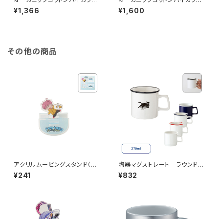
保冷トート MG （S）ナチュラル
保冷トート MG （S）ブラック
¥1,366
¥1,600
その他の商品
アクリルムービングスタンド（M）
陶器マグストレート ラウンドリ
MG
ップ MG
¥241
¥832