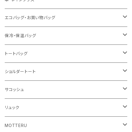
泉州おくばりタオル
スタンド
傘
エコバッグ・お買い物バッグ
冷感タオル
バッジ
ポンチョ
ポリエステル
保冷・保温バッグ
ハンカチ
ライティングスタンド
フェアトレードコットン
キャンパス
トートバッグ
アクリル雑貨
ジュートコットン
デニム
オーガニックコットン
ショルダートート
シーチング
キャンパス
ポリエステル
フェアトレードコットン
オーガニックコットン
サコッシュ
10oz
不織布
不織布
コットンリネン
コットンリネン
オーガニックコットン
リュック
コットン
ジュートコットン
再生ファブリック
フェアトレードコットン
コットン
MOTTERU