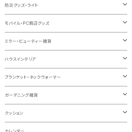
保冷
不織布
ポリエステル
カスタムデザインボトル
アルミタンブラー
バンブー
フードポット
単色ボールペン
防災グッズ・ライト
スウェット
保冷
リネン
バンブータンブラー
コーヒー配合
コースター
多機能ペン
防災セット
モバイル・PC周辺グッズ
EVA
コーヒー配合タンブラー
プラスチック
ドリンク用品
ペンケース
ラジオ・スピーカー
チャージャー
ミラー・ビューティー雑貨
防水
カスタムデザインタンブラー
陶器
保存容器
メモ
ハンディライト
充電器
折りたたみ式ミラー
ハウスインテリア
ナイロン
磁器マグ・湯呑
キッチンツール
ノート
デスクライト
モバイルスタンド
スライド式ミラー
ピクチャーボード、ポスター
ブランケット・ネックウォーマー
カスタムデザイン
付箋
付属ライト
モバイルリング
ケース付きミラー
フォトフレーム、スタンド
ブランケット
ガーデニング雑貨
トレイ
ランタン
アクセサリー・スマホケース
手持ちミラー
キーホルダー
ネックウォーマー
F.O.B COOP
クッション
パットカバー、ブックカバー
非常食
タッチペン
ビューティー雑貨
時計
マフラー・ストール
折りたたみクッション
カレンダー