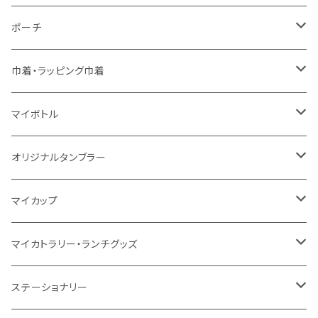
5oz
5oz
再生ファブリック
コットン
ジュートコットン
デニム
お買い物バッグ
ポーチ
10oz
シーチング
コットン
キャンパス
再生ファブリック
ポリエステル
ボトル
オーガニックコットン
巾着・ラッピング巾着
5oz
10oz
5oz
キャンパス
デニム
コットン
不織布
タンブラー
フェアトレードコットン
コットン
マイボトル
シーチング
12oz
8oz
5oz
デニム・デニムライク
ポリエステル
キャンパス
スウェット
ランチグッズ
再生ファブリック
オーガニックコットン
ステンレスサーモ
オリジナルタンブラー
10oz
ポリエステル
不織布
ポリエステル
ハンカチ
キャンパス
再生ファブリック
ステンレス
サーモタンブラー
マイカップ
12oz
再生不織布
保冷
不織布
傘
デニム・デニムライク
フェアトレードコットン
アルミ
ステンレス2層タンブラー
サーモ
マイカトラリー・ランチグッズ
不織布
ポリエステル
デニム・デニムライク
クリアボトル
プラスチック2層タンブラー
ステンレス
カトラリー
ステーショナリー