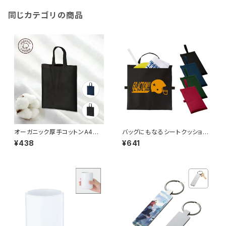
同じカテゴリの商品
オーガニック厚手コットンA4フラ
バッグにもなるシートクッショ
ットバッグ MG
ン MG
¥438
¥641