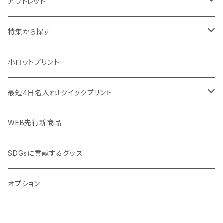
デスク周辺
イヤホン・ヘッドフォン
除菌グッズ
アウトレット
マウスパッド
パーテーション
アウトレット
特集から探す
モバイル周辺グッズ
マスク・フェイスシールド
ドリンクフェア
エンタメグッズ・イベント会場物販品
小ロットプリント
PC周辺グッズ
測定・測量用品
ボトル・タンブラー
ご当地グッズ・オリジナルお土産品
最短4日名入れ！クイックプリント
加湿器・オゾン発生器
ポーチ・巾着
フルカラー印刷ノベルティ
クイック印刷対応トートバッグ・エコバッグ
WEB先行新商品
ウイルス対策消耗品
タオル・ブランケット
予算消化・備品におすすめグッズ
クイック印刷対応ポーチ・巾着
SDGsに貢献するグッズ
ウイルス対策備品
その他雑貨品
展示会・説明会ノベルティ
クイック印刷対応ボトル
オプション
名入れできるグッズ
ご挨拶まわり品・訪問粗品