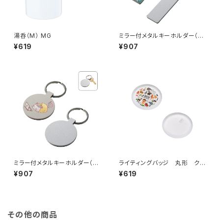
湯呑（M） MG
ミラー付メタルキーホルダー（ス
ティック） マットシルバー MG
¥619
¥907
ミラー付メタルキーホルダー（ラ
ライティングバッジ 丸形 クリ
ウンド） マットシルバー MG
ア MG
¥907
¥619
その他の商品