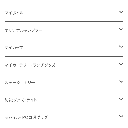
5oz
10oz
5oz
キャンパス
デニム
コットン
不織布
タンブラー
フェアトレードコットン
コットン
マイボトル
シーチング
12oz
8oz
5oz
デニム・デニムライク
ポリエステル
キャンパス
スウェット
ランチグッズ
再生ファブリック
オーガニックコットン
ステンレスサーモ
オリジナルタンブラー
10oz
ポリエステル
不織布
ポリエステル
ハンカチ
キャンパス
再生ファブリック
ステンレス
サーモタンブラー
マイカップ
12oz
再生不織布
保冷
不織布
傘
デニム・デニムライク
フェアトレードコットン
アルミ
ステンレス2層タンブラー
サーモ
マイカトラリー・ランチグッズ
不織布
ポリエステル
デニム・デニムライク
クリアボトル
プラスチック2層タンブラー
ステンレス
カトラリー
ステーショナリー
保冷
不織布
ポリエステル
カスタムデザインボトル
アルミタンブラー
バンブー
フードポット
単色ボールペン
防災グッズ・ライト
スウェット
保冷
リネン
バンブータンブラー
コーヒー配合
コースター
多機能ペン
防災セット
モバイル・PC周辺グッズ