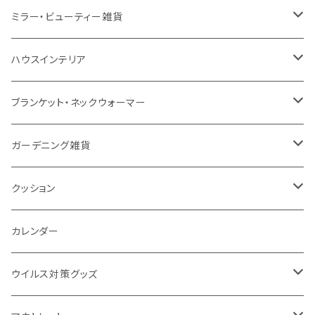
EVA
コーヒー配合タンブラー
プラスチック
ドリンク用品
ペンケース
ラジオ・スピーカー
チャージャー
ミラー・ビューティー雑貨
防水
カスタムデザインタンブラー
陶器
保存容器
メモ
ハンディライト
充電器
折りたたみ式ミラー
ハウスインテリア
ナイロン
磁器マグ・湯呑
キッチンツール
ノート
デスクライト
モバイルスタンド
スライド式ミラー
ピクチャーボード、ポスター
ブランケット・ネックウォーマー
カスタムデザイン
付箋
付属ライト
モバイルリング
ケース付きミラー
フォトフレーム、スタンド
ブランケット
ガーデニング雑貨
トレイ
ランタン
アクセサリー・スマホケース
手持ちミラー
キーホルダー
ネックウォーマー
F.O.B COOP
クッション
パットカバー、ブックカバー
非常食
タッチペン
ビューティー雑貨
時計
マフラー・ストール
折りたたみクッション
カレンダー
IDケース、パスケース、コインケース
USBケーブル・ハブ
ウイルス対策グッズ