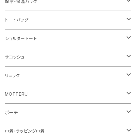
冷感タオル
バッジ
ポンチョ
ポリエステル
保冷・保温バッグ
ハンカチ
ライティングスタンド
フェアトレードコットン
キャンパス
トートバッグ
アクリル雑貨
ジュートコットン
デニム
オーガニックコットン
ショルダートート
シーチング
キャンパス
ポリエステル
フェアトレードコットン
オーガニックコットン
サコッシュ
10oz
不織布
不織布
コットンリネン
コットンリネン
オーガニックコットン
リュック
コットン
ジュートコットン
再生ファブリック
フェアトレードコットン
コットン
MOTTERU
5oz
5oz
再生ファブリック
コットン
ジュートコットン
デニム
お買い物バッグ
ポーチ
10oz
シーチング
コットン
キャンパス
再生ファブリック
ポリエステル
ボトル
オーガニックコットン
巾着・ラッピング巾着