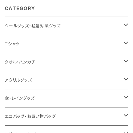
CATEGORY
クールグッズ・猛暑対策グッズ
扇風機
Tシャツ
うちわ
カスタムプリントTシャツ（国内プリント）
タオル・ハンカチ
猛暑グッズ
イージーオーダーTシャツ（海外生産）
名入れタオル
アクリルグッズ
冷感グッズ
今治タオル
キーホルダー
傘・レイングッズ
泉州おくばりタオル
スタンド
傘
エコバッグ・お買い物バッグ