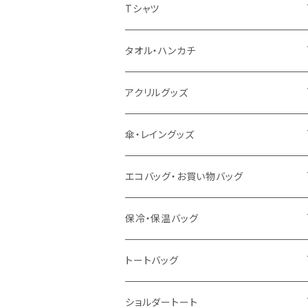
扇風機
Tシャツ
うちわ
カスタムプリントTシャツ（国内プリント）
タオル・ハンカチ
猛暑グッズ
イージーオーダーTシャツ（海外生産）
名入れタオル
アクリルグッズ
冷感グッズ
今治タオル
キーホルダー
傘・レイングッズ
泉州おくばりタオル
スタンド
傘
エコバッグ・お買い物バッグ
冷感タオル
バッジ
ポンチョ
ポリエステル
保冷・保温バッグ
ハンカチ
ライティングスタンド
フェアトレードコットン
キャンパス
トートバッグ
アクリル雑貨
ジュートコットン
デニム
オーガニックコットン
ショルダートート