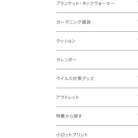
ナイロン
磁器マグ・湯呑
キッチンツール
ノート
デスクライト
モバイルスタンド
スライド式ミラー
ピクチャーボード、ポスター
ブランケット・ネックウォーマー
カスタムデザイン
付箋
付属ライト
モバイルリング
ケース付きミラー
フォトフレーム、スタンド
ブランケット
ガーデニング雑貨
トレイ
ランタン
アクセサリー・スマホケース
手持ちミラー
キーホルダー
ネックウォーマー
F.O.B COOP
クッション
パットカバー、ブックカバー
非常食
タッチペン
ビューティー雑貨
時計
マフラー・ストール
折りたたみクッション
カレンダー
IDケース、パスケース、コインケース
USBケーブル・ハブ
ウイルス対策グッズ
デスク周辺
イヤホン・ヘッドフォン
除菌グッズ
アウトレット
マウスパッド
パーテーション
アウトレット
特集から探す
モバイル周辺グッズ
マスク・フェイスシールド
ドリンクフェア
エンタメグッズ・イベント会場物販品
小ロットプリント