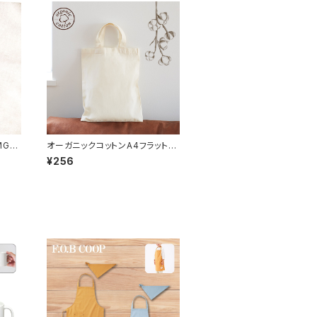
MG
オーガニックコットンA4フラットバ
ッグ ナチュラル MG
¥256