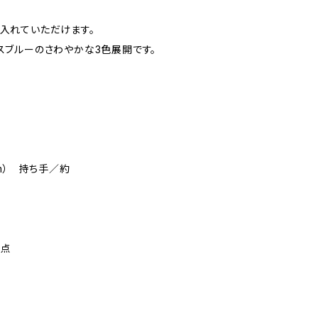
り入れていただけます。
スブルーのさわやかな3色展開です。
、
mm） 持ち手／約
0点