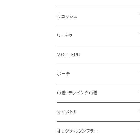
シーチング
キャンパス
ポリエステル
フェアトレードコットン
オーガニックコットン
サコッシュ
10oz
不織布
不織布
コットンリネン
コットンリネン
オーガニックコットン
リュック
コットン
ジュートコットン
再生ファブリック
フェアトレードコットン
コットン
MOTTERU
5oz
5oz
再生ファブリック
コットン
ジュートコットン
デニム
お買い物バッグ
ポーチ
10oz
シーチング
コットン
キャンパス
再生ファブリック
ポリエステル
ボトル
オーガニックコットン
巾着・ラッピング巾着
5oz
10oz
5oz
キャンパス
デニム
コットン
不織布
タンブラー
フェアトレードコットン
コットン
マイボトル
シーチング
12oz
8oz
5oz
デニム・デニムライク
ポリエステル
キャンパス
スウェット
ランチグッズ
再生ファブリック
オーガニックコットン
ステンレスサーモ
オリジナルタンブラー