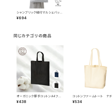
シャンブリック紐付マルシェバッグ
MG
¥694
同じカテゴリの商品
オーガニック厚手コットンA4フラッ
コットンファームトート ナチ
トバッグ MG
ル MG
¥438
¥534