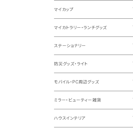
10oz
ポリエステル
不織布
ポリエステル
ハンカチ
キャンパス
再生ファブリック
ステンレス
サーモタンブラー
マイカップ
12oz
再生不織布
保冷
不織布
傘
デニム・デニムライク
フェアトレードコットン
アルミ
ステンレス2層タンブラー
サーモ
マイカトラリー・ランチグッズ
不織布
ポリエステル
デニム・デニムライク
クリアボトル
プラスチック2層タンブラー
ステンレス
カトラリー
ステーショナリー
保冷
不織布
ポリエステル
カスタムデザインボトル
アルミタンブラー
バンブー
フードポット
単色ボールペン
防災グッズ・ライト
スウェット
保冷
リネン
バンブータンブラー
コーヒー配合
コースター
多機能ペン
防災セット
モバイル・PC周辺グッズ
EVA
コーヒー配合タンブラー
プラスチック
ドリンク用品
ペンケース
ラジオ・スピーカー
チャージャー
ミラー・ビューティー雑貨
防水
カスタムデザインタンブラー
陶器
保存容器
メモ
ハンディライト
充電器
折りたたみ式ミラー
ハウスインテリア