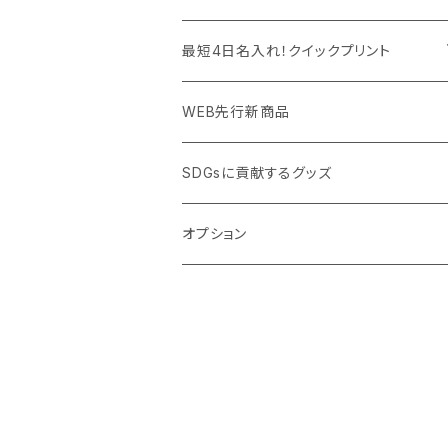
PC周辺グッズ
測定・測量用品
ボトル・タンブラー
ご当地グッズ・オリジナルお土産品
最短4日名入れ！クイックプリント
加湿器・オゾン発生器
ポーチ・巾着
フルカラー印刷ノベルティ
クイック印刷対応トートバッグ・エコバッグ
WEB先行新商品
ウイルス対策消耗品
タオル・ブランケット
予算消化・備品におすすめグッズ
クイック印刷対応ポーチ・巾着
SDGsに貢献するグッズ
ウイルス対策備品
その他雑貨品
展示会・説明会ノベルティ
クイック印刷対応ボトル
オプション
名入れできるグッズ
ご挨拶まわり品・訪問粗品
スポーツイベント特集
周年記念品