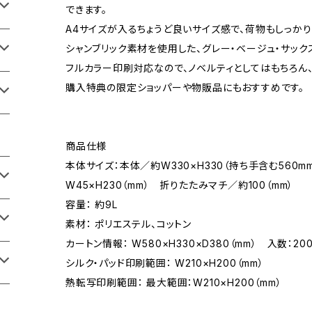
できます。
A4サイズが入るちょうど良いサイズ感で、荷物もしっか
シャンブリック素材を使用した、グレー・ベージュ・サック
フルカラー印刷対応なので、ノベルティとしてはもちろん
購入特典の限定ショッパーや物販品にもおすすめです。
商品仕様
本体サイズ：本体／約W330×H330（持ち手含む560
W45×H230（mm） 折りたたみマチ／約100（mm）
容量： 約9L
素材： ポリエステル、コットン
カートン情報： W580×H330×D380（mm） 入数：20
シルク・パッド印刷範囲： W210×H200（mm）
熱転写印刷範囲： 最大範囲：W210×H200（mm）