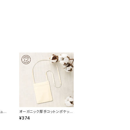
ュラ
オーガニック厚手コットンポケット
サコッシュ MG ナチュラル
¥374