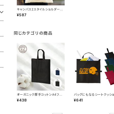
キャンバス2スタイルショルダート
ート ナチュラル MG
¥587
同じカテゴリの商品
オーガニック厚手コットンA4フラッ
バッグにもなるシートクッ
トバッグ MG
MG
¥438
¥641