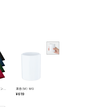
ション
湯呑（M） MG
¥619