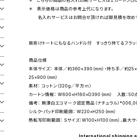
＊ こちらの商品の名入れ印刷サービスは１カートン(50
＊ 表示価格は商品の参考上代になります。
名入れサービスはお問合せ頂ければ御見積を改めて
肩掛けトートにもなるハンドル付 すっきり持てるフラッ
商品仕様
本体サイズ： 本体／約360×390（mm）・持ち手／約25
25×900（mm）
素材： コットン（320g／平方ｍ）
カートン情報： W600×H160×D390（mm） 入数：50
備考： 無漂白エコマーク認定商品（ナチュラル）*006,00
シルク・パッド印刷範囲： W220×H250（mm）
熱転写印刷範囲： Sサイズ：W100×H100（mm）、最大サイ
International shipping a