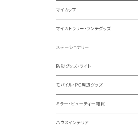
10oz
ポリエステル
不織布
ポリエステル
ハンカチ
キャンパス
再生ファブリック
ステンレス
サーモタンブラー
マイカップ
12oz
再生不織布
保冷
不織布
傘
デニム・デニムライク
フェアトレードコットン
アルミ
ステンレス2層タンブラー
サーモ
マイカトラリー・ランチグッズ
不織布
ポリエステル
デニム・デニムライク
クリアボトル
プラスチック2層タンブラー
ステンレス
カトラリー
ステーショナリー
保冷
不織布
ポリエステル
カスタムデザインボトル
アルミタンブラー
バンブー
フードポット
単色ボールペン
防災グッズ・ライト
スウェット
保冷
リネン
バンブータンブラー
コーヒー配合
コースター
多機能ペン
防災セット
モバイル・PC周辺グッズ
EVA
コーヒー配合タンブラー
プラスチック
ドリンク用品
ペンケース
ラジオ・スピーカー
チャージャー
ミラー・ビューティー雑貨
防水
カスタムデザインタンブラー
陶器
保存容器
メモ
ハンディライト
充電器
折りたたみ式ミラー
ハウスインテリア