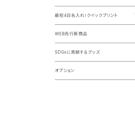
PC周辺グッズ
測定・測量用品
ボトル・タンブラー
ご当地グッズ・オリジナルお土産品
最短4日名入れ！クイックプリント
加湿器・オゾン発生器
ポーチ・巾着
フルカラー印刷ノベルティ
クイック印刷対応トートバッグ・エコバッグ
WEB先行新商品
ウイルス対策消耗品
タオル・ブランケット
予算消化・備品におすすめグッズ
クイック印刷対応ポーチ・巾着
SDGsに貢献するグッズ
ウイルス対策備品
その他雑貨品
展示会・説明会ノベルティ
クイック印刷対応ボトル
オプション
名入れできるグッズ
ご挨拶まわり品・訪問粗品
スポーツイベント特集
周年記念品