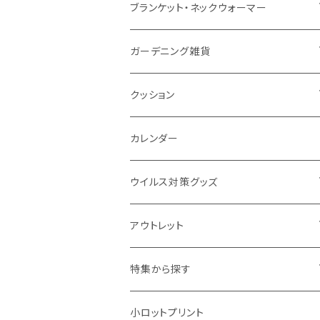
ナイロン
磁器マグ・湯呑
キッチンツール
ノート
デスクライト
モバイルスタンド
スライド式ミラー
ピクチャーボード、ポスター
ブランケット・ネックウォーマー
カスタムデザイン
付箋
付属ライト
モバイルリング
ケース付きミラー
フォトフレーム、スタンド
ブランケット
ガーデニング雑貨
トレイ
ランタン
アクセサリー・スマホケース
手持ちミラー
キーホルダー
ネックウォーマー
F.O.B COOP
クッション
パットカバー、ブックカバー
非常食
タッチペン
ビューティー雑貨
時計
マフラー・ストール
折りたたみクッション
カレンダー
IDケース、パスケース、コインケース
USBケーブル・ハブ
ウイルス対策グッズ
デスク周辺
イヤホン・ヘッドフォン
除菌グッズ
アウトレット
マウスパッド
パーテーション
アウトレット
特集から探す
モバイル周辺グッズ
マスク・フェイスシールド
ドリンクフェア
エンタメグッズ・イベント会場物販品
小ロットプリント