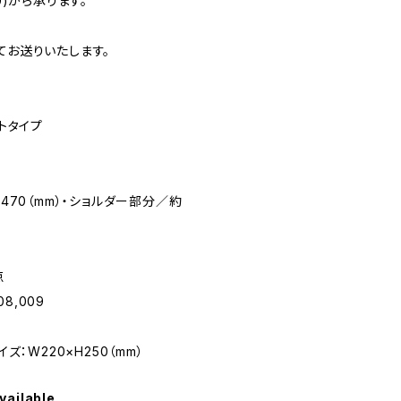
)から承ります。
お送りいたします。
トタイプ
×470（mm）・ショルダー部分／約
点
8,009
ズ：W220×H250（mm）
vailable