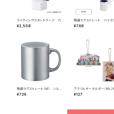
ライティングスタンドラージ 六角
陶器マグストレート バイカ
MG（アクリル板対応）
MG
¥2,508
¥768
陶器マグストレート（M） シルバ
アクリルキーホルダー（ML）
ー MG
¥726
¥127