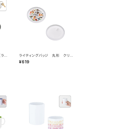
（ラウ
ライティングバッジ 丸形 クリア
MG
¥619