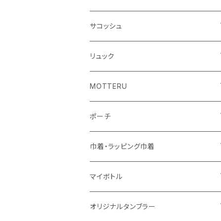
シーチング
キャンパス
ポリエステル
フェアトレードコットン
オーガニックコットン
サコッシュ
10oz
不織布
不織布
コットンリネン
コットンリネン
オーガニックコットン
リュック
コットン
ジュートコットン
再生ファブリック
フェアトレードコットン
コットン
MOTTERU
5oz
5oz
再生ファブリック
コットン
ジュートコットン
デニム
お買い物バッグ
ポーチ
10oz
シーチング
コットン
キャンパス
再生ファブリック
ポリエステル
ボトル
オーガニックコットン
巾着・ラッピング巾着
5oz
10oz
5oz
キャンパス
デニム
コットン
不織布
タンブラー
フェアトレードコットン
コットン
マイボトル
シーチング
12oz
8oz
5oz
デニム・デニムライク
ポリエステル
キャンパス
スウェット
ランチグッズ
再生ファブリック
オーガニックコットン
ステンレスサーモ
オリジナルタンブラー