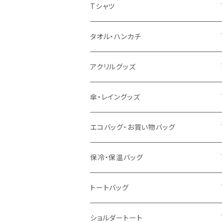
扇風機
Tシャツ
うちわ
カスタムプリントTシャツ（国内プリント）
タオル・ハンカチ
猛暑グッズ
イージーオーダーTシャツ（海外生産）
名入れタオル
アクリルグッズ
冷感グッズ
今治タオル
キーホルダー
傘・レイングッズ
泉州おくばりタオル
スタンド
傘
エコバッグ・お買い物バッグ
冷感タオル
バッジ
ポンチョ
ポリエステル
保冷・保温バッグ
ハンカチ
ライティングスタンド
フェアトレードコットン
キャンパス
トートバッグ
アクリル雑貨
ジュートコットン
デニム
オーガニックコットン
ショルダートート