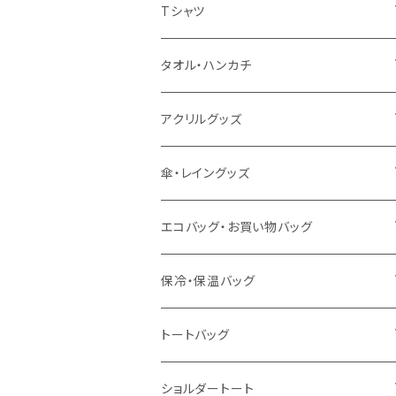
扇風機
Tシャツ
うちわ
カスタムプリントTシャツ（国内プリント）
タオル・ハンカチ
猛暑グッズ
イージーオーダーTシャツ（海外生産）
名入れタオル
アクリルグッズ
冷感グッズ
今治タオル
キーホルダー
傘・レイングッズ
泉州おくばりタオル
スタンド
傘
エコバッグ・お買い物バッグ
冷感タオル
バッジ
ポンチョ
ポリエステル
保冷・保温バッグ
ハンカチ
ライティングスタンド
フェアトレードコットン
キャンパス
トートバッグ
アクリル雑貨
ジュートコットン
デニム
オーガニックコットン
ショルダートート