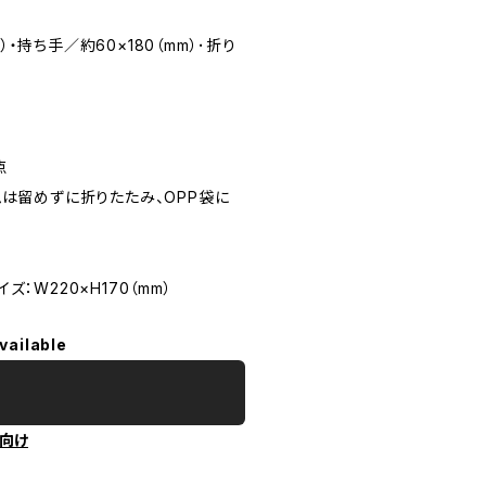
）・持ち手／約60×180（mm）･折り
点
ムは留めずに折りたたみ、OPP袋に
ズ：W220×H170（mm）
vailable
向け