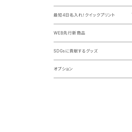
PC周辺グッズ
測定・測量用品
ボトル・タンブラー
ご当地グッズ・オリジナルお土産品
最短4日名入れ！クイックプリント
加湿器・オゾン発生器
ポーチ・巾着
フルカラー印刷ノベルティ
クイック印刷対応トートバッグ・エコバッグ
WEB先行新商品
ウイルス対策消耗品
タオル・ブランケット
予算消化・備品におすすめグッズ
クイック印刷対応ポーチ・巾着
SDGsに貢献するグッズ
ウイルス対策備品
その他雑貨品
展示会・説明会ノベルティ
クイック印刷対応ボトル
オプション
名入れできるグッズ
ご挨拶まわり品・訪問粗品
スポーツイベント特集
周年記念品