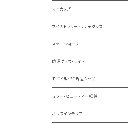
10oz
ポリエステル
不織布
ポリエステル
ハンカチ
キャンパス
再生ファブリック
ステンレス
サーモタンブラー
マイカップ
12oz
再生不織布
保冷
不織布
傘
デニム・デニムライク
フェアトレードコットン
アルミ
ステンレス2層タンブラー
サーモ
マイカトラリー・ランチグッズ
不織布
ポリエステル
デニム・デニムライク
クリアボトル
プラスチック2層タンブラー
ステンレス
カトラリー
ステーショナリー
保冷
不織布
ポリエステル
カスタムデザインボトル
アルミタンブラー
バンブー
フードポット
単色ボールペン
防災グッズ・ライト
スウェット
保冷
リネン
バンブータンブラー
コーヒー配合
コースター
多機能ペン
防災セット
モバイル・PC周辺グッズ
EVA
コーヒー配合タンブラー
プラスチック
ドリンク用品
ペンケース
ラジオ・スピーカー
チャージャー
ミラー・ビューティー雑貨
防水
カスタムデザインタンブラー
陶器
保存容器
メモ
ハンディライト
充電器
折りたたみ式ミラー
ハウスインテリア