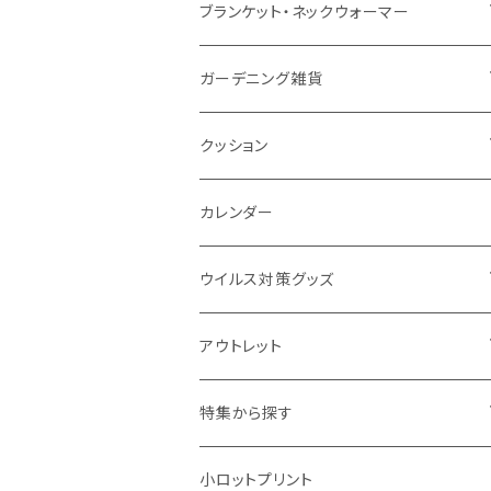
ナイロン
磁器マグ・湯呑
キッチンツール
ノート
デスクライト
モバイルスタンド
スライド式ミラー
ピクチャーボード、ポスター
ブランケット・ネックウォーマー
カスタムデザイン
付箋
付属ライト
モバイルリング
ケース付きミラー
フォトフレーム、スタンド
ブランケット
ガーデニング雑貨
トレイ
ランタン
アクセサリー・スマホケース
手持ちミラー
キーホルダー
ネックウォーマー
F.O.B COOP
クッション
パットカバー、ブックカバー
非常食
タッチペン
ビューティー雑貨
時計
マフラー・ストール
折りたたみクッション
カレンダー
IDケース、パスケース、コインケース
USBケーブル・ハブ
ウイルス対策グッズ
デスク周辺
イヤホン・ヘッドフォン
除菌グッズ
アウトレット
マウスパッド
パーテーション
アウトレット
特集から探す
モバイル周辺グッズ
マスク・フェイスシールド
ドリンクフェア
エンタメグッズ・イベント会場物販品
小ロットプリント