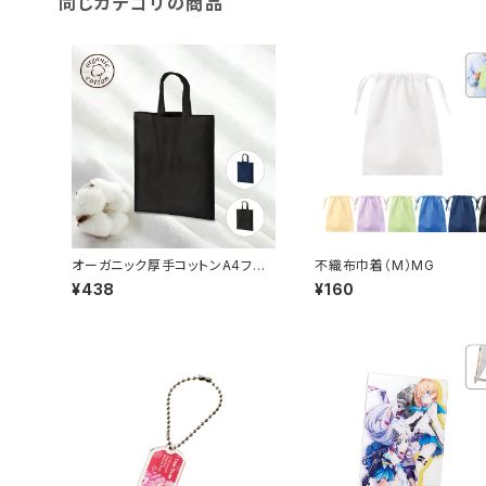
同じカテゴリの商品
オーガニック厚手コットンA4フラッ
不織布巾着（M）MG
トバッグ MG
¥438
¥160