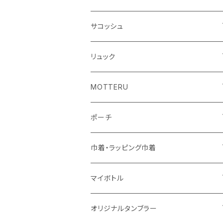
シーチング
キャンパス
ポリエステル
フェアトレードコットン
オーガニックコットン
サコッシュ
10oz
不織布
不織布
コットンリネン
コットンリネン
オーガニックコットン
リュック
コットン
ジュートコットン
再生ファブリック
フェアトレードコットン
コットン
MOTTERU
5oz
5oz
再生ファブリック
コットン
ジュートコットン
デニム
お買い物バッグ
ポーチ
10oz
シーチング
コットン
キャンパス
再生ファブリック
ポリエステル
ボトル
オーガニックコットン
巾着・ラッピング巾着
5oz
10oz
5oz
キャンパス
デニム
コットン
不織布
タンブラー
フェアトレードコットン
コットン
マイボトル
シーチング
12oz
8oz
5oz
デニム・デニムライク
ポリエステル
キャンパス
スウェット
ランチグッズ
再生ファブリック
オーガニックコットン
ステンレスサーモ
オリジナルタンブラー