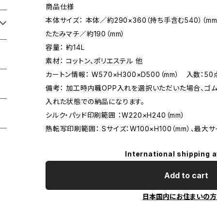
商品仕様
本体サイズ： 本体／約290×360（持ち手含む540）（mm
たたみマチ／約190（mm）
容量： 約14L
素材： コットン、ポリエステル 他
カートン情報： W570×H300×D500（mm） 入数：50
備考： 加工時内職OPP入れを選択いただいた場合、ゴ
入れた状態での納品になります。
シルク・パッド印刷範囲 ：W220×H240（mm）
熱転写印刷範囲： Sサイズ：W100×H100（mm）、最大サイ
International shipping a
Add to cart
日本国内にお住まいの方