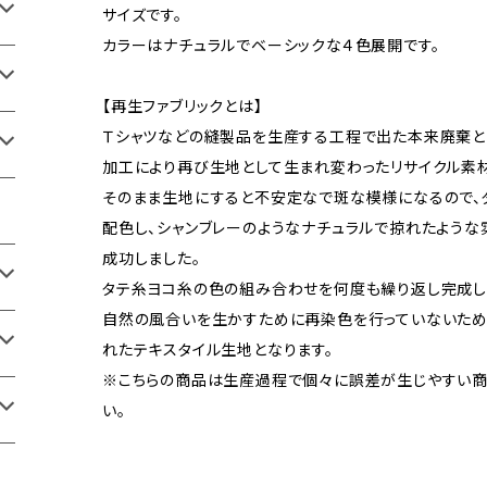
サイズです。
カラーはナチュラルでベーシックな４色展開です。
【再生ファブリックとは】
Ｔシャツなどの縫製品を生産する工程で出た本来廃棄と
加工により再び生地として生まれ変わったリサイクル素材
そのまま生地にすると不安定なで斑な模様になるので、
配色し、シャンブレーのようなナチュラルで掠れたよう
成功しました。
タテ糸ヨコ糸の色の組み合わせを何度も繰り返し完成し
自然の風合いを生かすために再染色を行っていないため
れたテキスタイル生地となります。
※こちらの商品は生産過程で個々に誤差が生じやすい商
い。