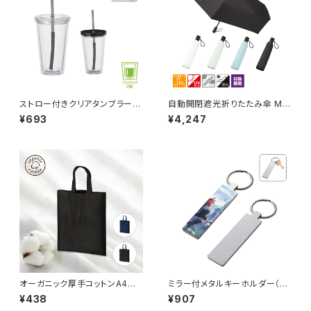
ストロー付きクリアタンブラー
自動開閉遮光折りたたみ傘 MG
MG
（スムーズ収納タイプ）
¥693
¥4,247
オーガニック厚手コットンA4フラ
ミラー付メタルキーホルダー（ス
ットバッグ MG
ティック） マットシルバー MG
¥438
¥907