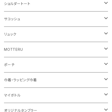
アクリル雑貨
ジュートコットン
デニム
オーガニックコットン
ショルダートート
シーチング
キャンパス
ポリエステル
フェアトレードコットン
オーガニックコットン
サコッシュ
10oz
不織布
不織布
コットンリネン
コットンリネン
オーガニックコットン
リュック
コットン
ジュートコットン
再生ファブリック
フェアトレードコットン
コットン
MOTTERU
5oz
5oz
再生ファブリック
コットン
ジュートコットン
デニム
お買い物バッグ
ポーチ
10oz
シーチング
コットン
キャンパス
再生ファブリック
ポリエステル
ボトル
オーガニックコットン
巾着・ラッピング巾着
5oz
10oz
5oz
キャンパス
デニム
コットン
不織布
タンブラー
フェアトレードコットン
コットン
マイボトル
シーチング
12oz
8oz
5oz
デニム・デニムライク
ポリエステル
キャンパス
スウェット
ランチグッズ
再生ファブリック
オーガニックコットン
ステンレスサーモ
オリジナルタンブラー