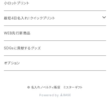
モバイル周辺グッズ
マスク・フェイスシールド
ドリンクフェア
エンタメグッズ・イベント会場物販品
小ロットプリント
PC周辺グッズ
測定・測量用品
ボトル・タンブラー
ご当地グッズ・オリジナルお土産品
最短4日名入れ！クイックプリント
加湿器・オゾン発生器
ポーチ・巾着
フルカラー印刷ノベルティ
クイック印刷対応トートバッグ・エコバッグ
WEB先行新商品
ウイルス対策消耗品
タオル・ブランケット
予算消化・備品におすすめグッズ
クイック印刷対応ポーチ・巾着
SDGsに貢献するグッズ
ウイルス対策備品
その他雑貨品
展示会・説明会ノベルティ
クイック印刷対応ボトル
オプション
名入れできるグッズ
ご挨拶まわり品・訪問粗品
© 名入れノベルティ販促 ミスターギフト
スポーツイベント特集
Powered by
周年記念品