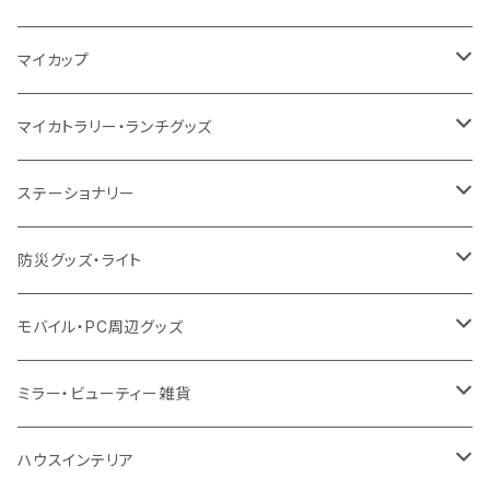
10oz
ポリエステル
不織布
ポリエステル
ハンカチ
キャンパス
再生ファブリック
ステンレス
サーモタンブラー
マイカップ
12oz
再生不織布
保冷
不織布
傘
デニム・デニムライク
フェアトレードコットン
アルミ
ステンレス2層タンブラー
サーモ
マイカトラリー・ランチグッズ
不織布
ポリエステル
デニム・デニムライク
クリアボトル
プラスチック2層タンブラー
ステンレス
カトラリー
ステーショナリー
保冷
不織布
ポリエステル
カスタムデザインボトル
アルミタンブラー
バンブー
フードポット
単色ボールペン
防災グッズ・ライト
スウェット
保冷
リネン
バンブータンブラー
コーヒー配合
コースター
多機能ペン
防災セット
モバイル・PC周辺グッズ
EVA
コーヒー配合タンブラー
プラスチック
ドリンク用品
ペンケース
ラジオ・スピーカー
チャージャー
ミラー・ビューティー雑貨
防水
カスタムデザインタンブラー
陶器
保存容器
メモ
ハンディライト
充電器
折りたたみ式ミラー
ハウスインテリア