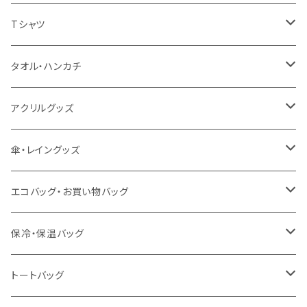
扇風機
Tシャツ
うちわ
カスタムプリントTシャツ（国内プリント）
タオル・ハンカチ
猛暑グッズ
イージーオーダーTシャツ（海外生産）
名入れタオル
アクリルグッズ
冷感グッズ
今治タオル
キーホルダー
傘・レイングッズ
泉州おくばりタオル
スタンド
傘
エコバッグ・お買い物バッグ
冷感タオル
バッジ
ポンチョ
ポリエステル
保冷・保温バッグ
ハンカチ
ライティングスタンド
フェアトレードコットン
キャンパス
トートバッグ