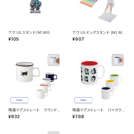
アクリルスタンド（M）MG
アクリルビッグスタンド (M) MG
210×260mm
¥105
¥907
陶器マグストレート ラウンドリ
陶器マグストレート バイカラー
ップ MG
MG
¥832
¥768