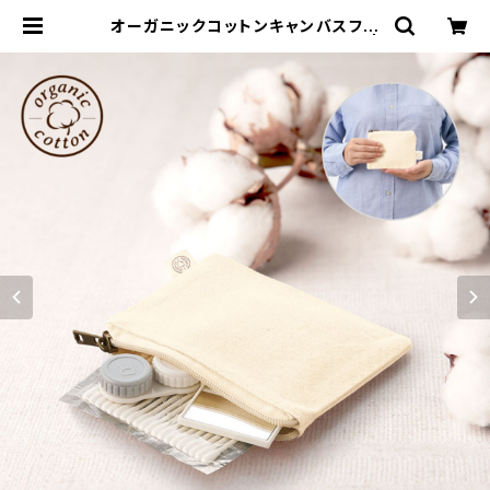
オーガニックコットンキャンバスフラ
ットポーチ（SS） ナチュラル MG |
名入れノベルティ販促 ミスターギフ
ト