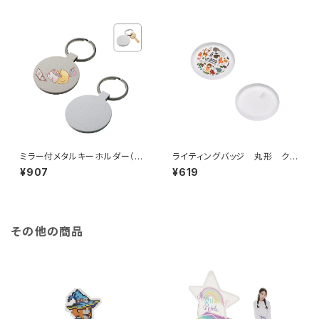
ミラー付メタルキーホルダー（ラ
ライティングバッジ 丸形 クリ
ウンド） マットシルバー MG
ア MG
¥907
¥619
その他の商品