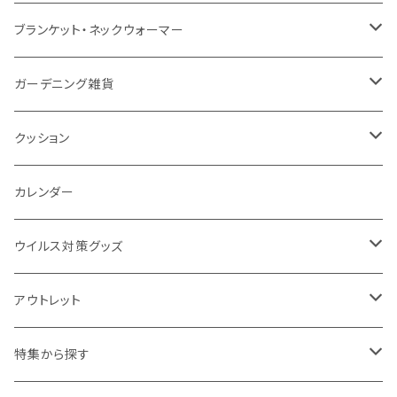
ナイロン
磁器マグ・湯呑
キッチンツール
ノート
デスクライト
モバイルスタンド
スライド式ミラー
ピクチャーボード、ポスター
ブランケット・ネックウォーマー
カスタムデザイン
付箋
付属ライト
モバイルリング
ケース付きミラー
フォトフレーム、スタンド
ブランケット
ガーデニング雑貨
トレイ
ランタン
アクセサリー・スマホケース
手持ちミラー
キーホルダー
ネックウォーマー
F.O.B COOP
クッション
パットカバー、ブックカバー
非常食
タッチペン
ビューティー雑貨
時計
マフラー・ストール
折りたたみクッション
カレンダー
IDケース、パスケース、コインケース
USBケーブル・ハブ
ウイルス対策グッズ
デスク周辺
イヤホン・ヘッドフォン
除菌グッズ
アウトレット
マウスパッド
パーテーション
アウトレット
特集から探す