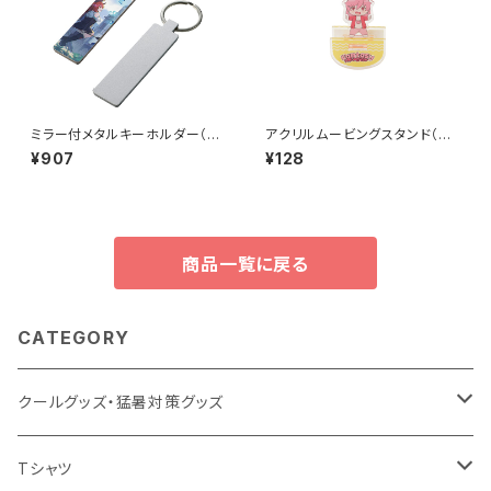
ミラー付メタルキーホルダー（ス
アクリルムービングスタンド（S）
ティック） マットシルバー MG
MG
¥907
¥128
商品一覧に戻る
CATEGORY
クールグッズ・猛暑対策グッズ
扇風機
Tシャツ