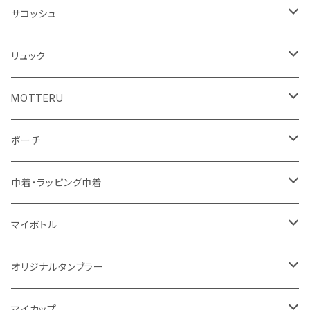
シーチング
キャンパス
ポリエステル
フェアトレードコットン
オーガニックコットン
サコッシュ
10oz
不織布
不織布
コットンリネン
コットンリネン
オーガニックコットン
リュック
コットン
ジュートコットン
再生ファブリック
フェアトレードコットン
コットン
MOTTERU
5oz
5oz
再生ファブリック
コットン
ジュートコットン
デニム
お買い物バッグ
ポーチ
10oz
シーチング
コットン
キャンパス
再生ファブリック
ポリエステル
ボトル
オーガニックコットン
巾着・ラッピング巾着
5oz
10oz
5oz
キャンパス
デニム
コットン
不織布
タンブラー
フェアトレードコットン
コットン
マイボトル
シーチング
12oz
8oz
5oz
デニム・デニムライク
ポリエステル
キャンパス
スウェット
ランチグッズ
再生ファブリック
オーガニックコットン
ステンレスサーモ
オリジナルタンブラー
10oz
ポリエステル
不織布
ポリエステル
ハンカチ
キャンパス
再生ファブリック
ステンレス
サーモタンブラー
マイカップ