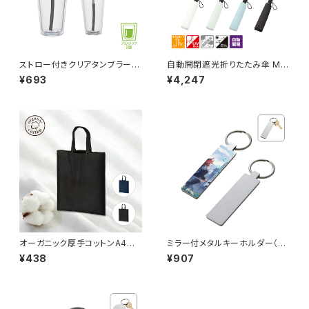
ストロー付きクリアタンブラー
自動開閉遮光折りたたみ傘 MG
MG
（スムーズ収納タイプ）
¥693
¥4,247
オーガニック厚手コットンA4フラ
ミラー付メタルキーホルダー（ス
ットバッグ MG
ティック） マットシルバー MG
¥438
¥907