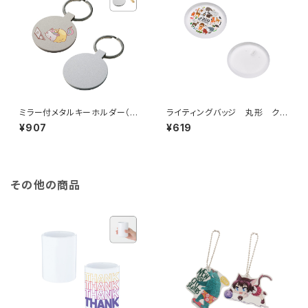
ミラー付メタルキーホルダー（ラ
ライティングバッジ 丸形 クリ
ウンド） マットシルバー MG
ア MG
¥907
¥619
その他の商品