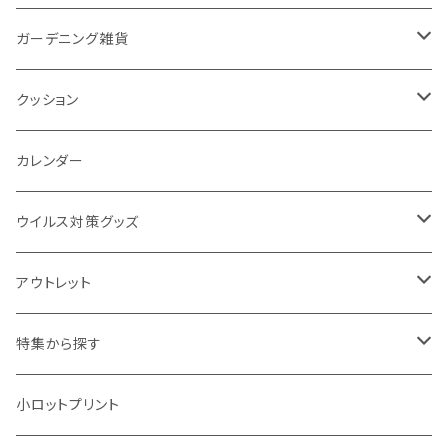
カスタムデザイン
付箋
付属ライト
モバイルリング
ケース付きミラー
フォトフレーム、スタンド
ブランケット
ガーデニング雑貨
トレイ
ランタン
アクセサリー・スマホケース
手持ちミラー
キーホルダー
ネックウォーマー
F.O.B COOP
クッション
パットカバー、ブックカバー
非常食
タッチペン
ビューティー雑貨
時計
マフラー・ストール
折りたたみクッション
カレンダー
IDケース、パスケース、コインケース
USBケーブル・ハブ
ウイルス対策グッズ
デスク周辺
イヤホン・ヘッドフォン
除菌グッズ
アウトレット
マウスパッド
パーテーション
アウトレット
特集から探す
モバイル周辺グッズ
マスク・フェイスシールド
ドリンクフェア
エンタメグッズ・イベント会場物販品
小ロットプリント