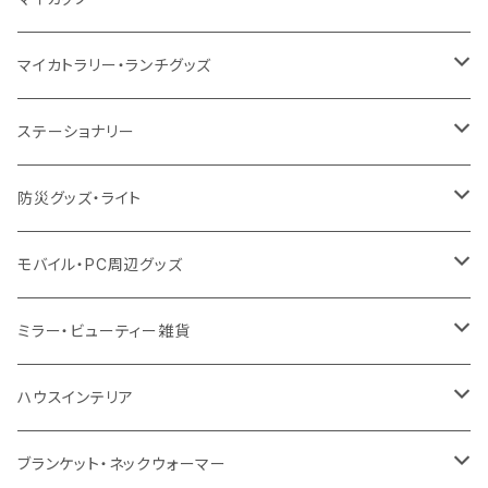
12oz
再生不織布
保冷
不織布
傘
デニム・デニムライク
フェアトレードコットン
アルミ
ステンレス2層タンブラー
サーモ
マイカトラリー・ランチグッズ
不織布
ポリエステル
デニム・デニムライク
クリアボトル
プラスチック2層タンブラー
ステンレス
カトラリー
ステーショナリー
保冷
不織布
ポリエステル
カスタムデザインボトル
アルミタンブラー
バンブー
フードポット
単色ボールペン
防災グッズ・ライト
スウェット
保冷
リネン
バンブータンブラー
コーヒー配合
コースター
多機能ペン
防災セット
モバイル・PC周辺グッズ
EVA
コーヒー配合タンブラー
プラスチック
ドリンク用品
ペンケース
ラジオ・スピーカー
チャージャー
ミラー・ビューティー雑貨
防水
カスタムデザインタンブラー
陶器
保存容器
メモ
ハンディライト
充電器
折りたたみ式ミラー
ハウスインテリア
ナイロン
磁器マグ・湯呑
キッチンツール
ノート
デスクライト
モバイルスタンド
スライド式ミラー
ピクチャーボード、ポスター
ブランケット・ネックウォーマー