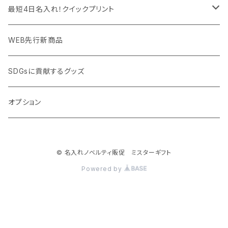
PC周辺グッズ
測定・測量用品
ボトル・タンブラー
ご当地グッズ・オリジナルお土産品
最短4日名入れ！クイックプリント
加湿器・オゾン発生器
ポーチ・巾着
フルカラー印刷ノベルティ
クイック印刷対応トートバッグ・エコバッグ
WEB先行新商品
ウイルス対策消耗品
タオル・ブランケット
予算消化・備品におすすめグッズ
クイック印刷対応ポーチ・巾着
SDGsに貢献するグッズ
ウイルス対策備品
その他雑貨品
展示会・説明会ノベルティ
クイック印刷対応ボトル
オプション
名入れできるグッズ
ご挨拶まわり品・訪問粗品
© 名入れノベルティ販促 ミスターギフト
スポーツイベント特集
Powered by
周年記念品
卒業・卒園記念品