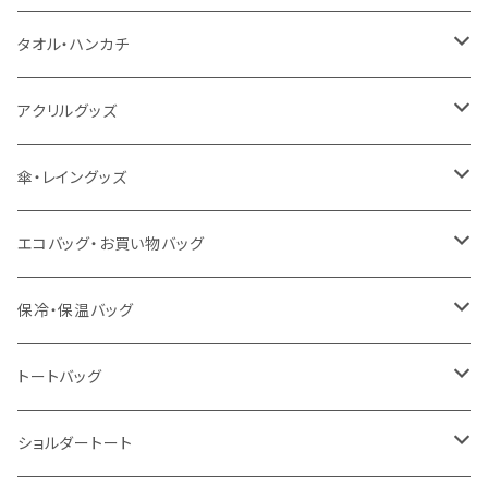
うちわ
カスタムプリントTシャツ（国内プリント）
タオル・ハンカチ
猛暑グッズ
イージーオーダーTシャツ（海外生産）
名入れタオル
アクリルグッズ
冷感グッズ
今治タオル
キーホルダー
傘・レイングッズ
泉州おくばりタオル
スタンド
傘
エコバッグ・お買い物バッグ
冷感タオル
バッジ
ポンチョ
ポリエステル
保冷・保温バッグ
ハンカチ
ライティングスタンド
フェアトレードコットン
キャンパス
トートバッグ
アクリル雑貨
ジュートコットン
デニム
オーガニックコットン
ショルダートート