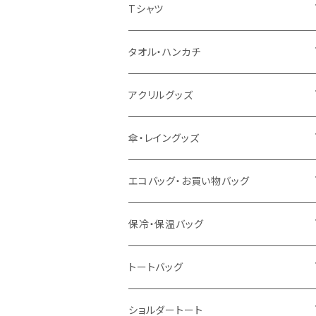
扇風機
Tシャツ
うちわ
カスタムプリントTシャツ（国内プリント）
タオル・ハンカチ
猛暑グッズ
イージーオーダーTシャツ（海外生産）
名入れタオル
アクリルグッズ
冷感グッズ
今治タオル
キーホルダー
傘・レイングッズ
泉州おくばりタオル
スタンド
傘
エコバッグ・お買い物バッグ
冷感タオル
バッジ
ポンチョ
ポリエステル
保冷・保温バッグ
ハンカチ
ライティングスタンド
フェアトレードコットン
キャンパス
トートバッグ
アクリル雑貨
ジュートコットン
デニム
オーガニックコットン
ショルダートート