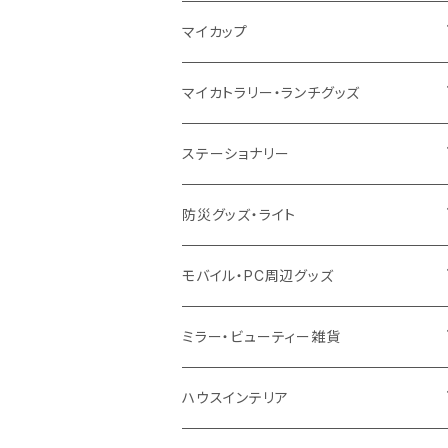
10oz
ポリエステル
不織布
ポリエステル
ハンカチ
キャンパス
再生ファブリック
ステンレス
サーモタンブラー
マイカップ
12oz
再生不織布
保冷
不織布
傘
デニム・デニムライク
フェアトレードコットン
アルミ
ステンレス2層タンブラー
サーモ
マイカトラリー・ランチグッズ
不織布
ポリエステル
デニム・デニムライク
クリアボトル
プラスチック2層タンブラー
ステンレス
カトラリー
ステーショナリー
保冷
不織布
ポリエステル
カスタムデザインボトル
アルミタンブラー
バンブー
フードポット
単色ボールペン
防災グッズ・ライト
スウェット
保冷
リネン
バンブータンブラー
コーヒー配合
コースター
多機能ペン
防災セット
モバイル・PC周辺グッズ
EVA
コーヒー配合タンブラー
プラスチック
ドリンク用品
ペンケース
ラジオ・スピーカー
チャージャー
ミラー・ビューティー雑貨
防水
カスタムデザインタンブラー
陶器
保存容器
メモ
ハンディライト
充電器
折りたたみ式ミラー
ハウスインテリア