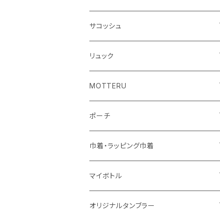
シーチング
キャンパス
ポリエステル
フェアトレードコットン
オーガニックコットン
サコッシュ
10oz
不織布
不織布
コットンリネン
コットンリネン
オーガニックコットン
リュック
コットン
ジュートコットン
再生ファブリック
フェアトレードコットン
コットン
MOTTERU
5oz
5oz
再生ファブリック
コットン
ジュートコットン
デニム
お買い物バッグ
ポーチ
10oz
シーチング
コットン
キャンパス
再生ファブリック
ポリエステル
ボトル
オーガニックコットン
巾着・ラッピング巾着
5oz
10oz
5oz
キャンパス
デニム
コットン
不織布
タンブラー
フェアトレードコットン
コットン
マイボトル
シーチング
12oz
8oz
5oz
デニム・デニムライク
ポリエステル
キャンパス
スウェット
ランチグッズ
再生ファブリック
オーガニックコットン
ステンレスサーモ
オリジナルタンブラー