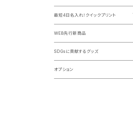
PC周辺グッズ
測定・測量用品
ボトル・タンブラー
ご当地グッズ・オリジナルお土産品
最短4日名入れ！クイックプリント
加湿器・オゾン発生器
ポーチ・巾着
フルカラー印刷ノベルティ
クイック印刷対応トートバッグ・エコバッグ
WEB先行新商品
ウイルス対策消耗品
タオル・ブランケット
予算消化・備品におすすめグッズ
クイック印刷対応ポーチ・巾着
SDGsに貢献するグッズ
ウイルス対策備品
その他雑貨品
展示会・説明会ノベルティ
クイック印刷対応ボトル
オプション
名入れできるグッズ
ご挨拶まわり品・訪問粗品
スポーツイベント特集
周年記念品