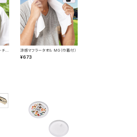
ーチ
涼感マフラータオル MG（巾着付）
¥673