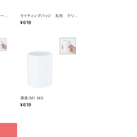
バーシ
ライティングバッジ 丸形 クリア
MG
¥619
湯呑（M） MG
¥619