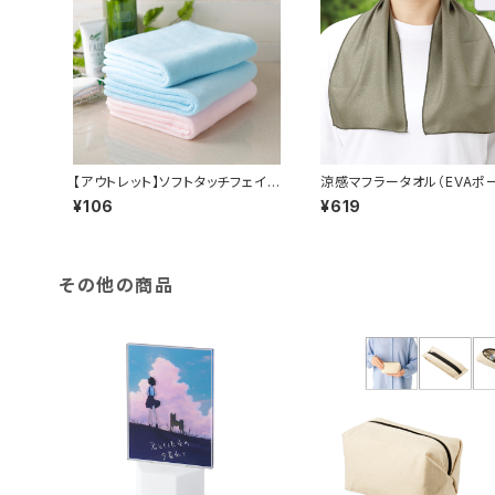
【アウトレット】ソフトタッチフェイス
涼感マフラータオル（EVAポ
タオル MG（厚手）
付）MG
¥106
¥619
その他の商品