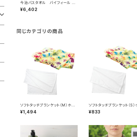
今治バスタオル バイフィール M
G
¥6,402
同じカテゴリの商品
ソフトタッチブランケット（M）ホワ
ソフトタッチブランケット（S）
イト MG
イト MG
¥1,494
¥833