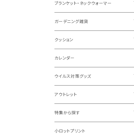
ナイロン
磁器マグ・湯呑
キッチンツール
ノート
デスクライト
モバイルスタンド
スライド式ミラー
ピクチャーボード、ポスター
ブランケット・ネックウォーマー
カスタムデザイン
付箋
付属ライト
モバイルリング
ケース付きミラー
フォトフレーム、スタンド
ブランケット
ガーデニング雑貨
トレイ
ランタン
アクセサリー・スマホケース
手持ちミラー
キーホルダー
ネックウォーマー
F.O.B COOP
クッション
パットカバー、ブックカバー
非常食
タッチペン
ビューティー雑貨
時計
マフラー・ストール
折りたたみクッション
カレンダー
IDケース、パスケース、コインケース
USBケーブル・ハブ
ウイルス対策グッズ
デスク周辺
イヤホン・ヘッドフォン
除菌グッズ
アウトレット
マウスパッド
パーテーション
アウトレット
特集から探す
モバイル周辺グッズ
マスク・フェイスシールド
ドリンクフェア
エンタメグッズ・イベント会場物販品
小ロットプリント