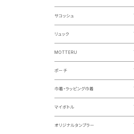
シーチング
キャンパス
ポリエステル
フェアトレードコットン
オーガニックコットン
サコッシュ
10oz
不織布
不織布
コットンリネン
コットンリネン
オーガニックコットン
リュック
コットン
ジュートコットン
再生ファブリック
フェアトレードコットン
コットン
MOTTERU
5oz
5oz
再生ファブリック
コットン
ジュートコットン
デニム
お買い物バッグ
ポーチ
10oz
シーチング
コットン
キャンパス
再生ファブリック
ポリエステル
ボトル
オーガニックコットン
巾着・ラッピング巾着
5oz
10oz
5oz
キャンパス
デニム
コットン
不織布
タンブラー
フェアトレードコットン
コットン
マイボトル
シーチング
12oz
8oz
5oz
デニム・デニムライク
ポリエステル
キャンパス
スウェット
ランチグッズ
再生ファブリック
オーガニックコットン
ステンレスサーモ
オリジナルタンブラー