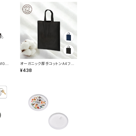
MG
オーガニック厚手コットンA4フラッ
トバッグ MG
¥438