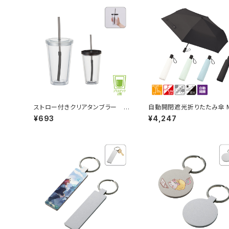
ストロー付きクリアタンブラー M
自動開閉遮光折りたたみ傘 
G
（スムーズ収納タイプ）
¥693
¥4,247