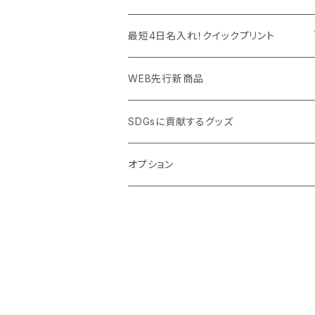
PC周辺グッズ
測定・測量用品
ボトル・タンブラー
ご当地グッズ・オリジナルお土産品
最短4日名入れ！クイックプリント
加湿器・オゾン発生器
ポーチ・巾着
フルカラー印刷ノベルティ
クイック印刷対応トートバッグ・エコバッグ
WEB先行新商品
ウイルス対策消耗品
タオル・ブランケット
予算消化・備品におすすめグッズ
クイック印刷対応ポーチ・巾着
SDGsに貢献するグッズ
ウイルス対策備品
その他雑貨品
展示会・説明会ノベルティ
クイック印刷対応ボトル
オプション
名入れできるグッズ
ご挨拶まわり品・訪問粗品
スポーツイベント特集
周年記念品