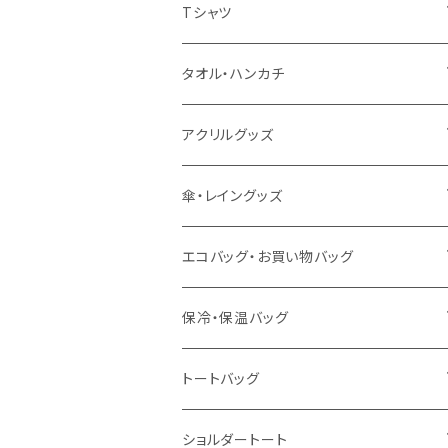
扇風機
Tシャツ
うちわ
カスタムプリントTシャツ（国内プリント）
タオル・ハンカチ
猛暑グッズ
イージーオーダーTシャツ（海外生産）
名入れタオル
アクリルグッズ
冷感グッズ
今治タオル
キーホルダー
傘・レイングッズ
泉州おくばりタオル
スタンド
傘
エコバッグ・お買い物バッグ
冷感タオル
バッジ
ポンチョ
ポリエステル
保冷・保温バッグ
ハンカチ
ライティングスタンド
フェアトレードコットン
キャンパス
トートバッグ
アクリル雑貨
ジュートコットン
デニム
オーガニックコットン
ショルダートート