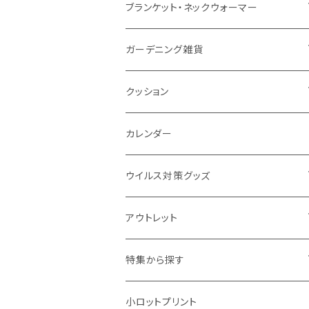
ナイロン
磁器マグ・湯呑
キッチンツール
ノート
デスクライト
モバイルスタンド
スライド式ミラー
ピクチャーボード、ポスター
ブランケット・ネックウォーマー
カスタムデザイン
付箋
付属ライト
モバイルリング
ケース付きミラー
フォトフレーム、スタンド
ブランケット
ガーデニング雑貨
トレイ
ランタン
アクセサリー・スマホケース
手持ちミラー
キーホルダー
ネックウォーマー
F.O.B COOP
クッション
パットカバー、ブックカバー
非常食
タッチペン
ビューティー雑貨
時計
マフラー・ストール
折りたたみクッション
カレンダー
IDケース、パスケース、コインケース
USBケーブル・ハブ
ウイルス対策グッズ
デスク周辺
イヤホン・ヘッドフォン
除菌グッズ
アウトレット
マウスパッド
パーテーション
アウトレット
特集から探す
モバイル周辺グッズ
マスク・フェイスシールド
ドリンクフェア
エンタメグッズ・イベント会場物販品
小ロットプリント