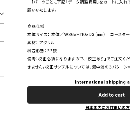
1パーツごとに下記「データ調整費用」をカートに入れ
願いいたします。
商品仕様
本体サイズ： 本体／W36×H110×D3（mm） コースター
素材： アクリル
梱包形態：PP袋
備考：校正必須になりますので、「校正あり」でご注文く
きません。校正サンプルについては、濃中淡の３パターン×
International shipping a
Add to cart
日本国内にお住まいの方