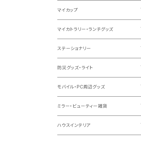
10oz
ポリエステル
不織布
ポリエステル
ハンカチ
キャンパス
再生ファブリック
ステンレス
サーモタンブラー
マイカップ
12oz
再生不織布
保冷
不織布
傘
デニム・デニムライク
フェアトレードコットン
アルミ
ステンレス2層タンブラー
サーモ
マイカトラリー・ランチグッズ
不織布
ポリエステル
デニム・デニムライク
クリアボトル
プラスチック2層タンブラー
ステンレス
カトラリー
ステーショナリー
保冷
不織布
ポリエステル
カスタムデザインボトル
アルミタンブラー
バンブー
フードポット
単色ボールペン
防災グッズ・ライト
スウェット
保冷
リネン
バンブータンブラー
コーヒー配合
コースター
多機能ペン
防災セット
モバイル・PC周辺グッズ
EVA
コーヒー配合タンブラー
プラスチック
ドリンク用品
ペンケース
ラジオ・スピーカー
チャージャー
ミラー・ビューティー雑貨
防水
カスタムデザインタンブラー
陶器
保存容器
メモ
ハンディライト
充電器
折りたたみ式ミラー
ハウスインテリア