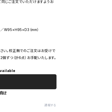
て同じご注文でいただけますようお
／W95×H95×D3（mm）
ださい。校正無でのご注文はお受けで
2個ずつ（計6点）お手配いたします。
vailable
向け
通報する