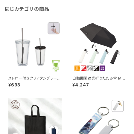
同じカテゴリの商品
ストロー付きクリアタンブラー
自動開閉遮光折りたたみ傘 MG
MG
（スムーズ収納タイプ）
¥693
¥4,247