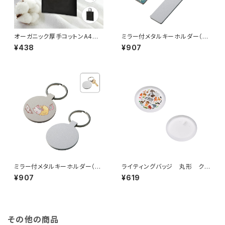
オーガニック厚手コットンA4フラ
ミラー付メタルキーホルダー（ス
ットバッグ MG
ティック） マットシルバー MG
¥438
¥907
ミラー付メタルキーホルダー（ラ
ライティングバッジ 丸形 クリ
ウンド） マットシルバー MG
ア MG
¥907
¥619
その他の商品