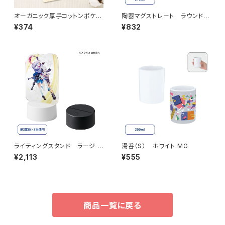
オーガニック厚手コットンポケッ
陶器マグストレート ラウンドリ
トサコッシュ MG ナチュラル
ップ MG
¥374
¥832
ライティングスタンド ラージ M
湯呑（S） ホワイト MG
G (アクリル板対応）
¥2,113
¥555
商品一覧に戻る