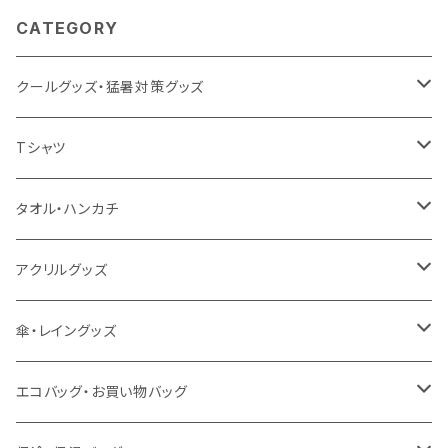
CATEGORY
クールグッズ・猛暑対策グッズ
扇風機
Tシャツ
うちわ
カスタムプリントTシャツ（国内プリント）
タオル・ハンカチ
猛暑グッズ
イージーオーダーTシャツ（海外生産）
名入れタオル
アクリルグッズ
冷感グッズ
今治タオル
キーホルダー
傘・レイングッズ
泉州おくばりタオル
スタンド
傘
エコバッグ・お買い物バッグ