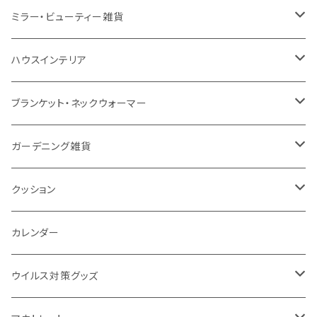
EVA
コーヒー配合タンブラー
プラスチック
ドリンク用品
ペンケース
ラジオ・スピーカー
チャージャー
ミラー・ビューティー雑貨
防水
カスタムデザインタンブラー
陶器
保存容器
メモ
ハンディライト
充電器
折りたたみ式ミラー
ハウスインテリア
ナイロン
磁器マグ・湯呑
キッチンツール
ノート
デスクライト
モバイルスタンド
スライド式ミラー
ピクチャーボード、ポスター
ブランケット・ネックウォーマー
カスタムデザイン
付箋
付属ライト
モバイルリング
ケース付きミラー
フォトフレーム、スタンド
ブランケット
ガーデニング雑貨
トレイ
ランタン
アクセサリー・スマホケース
手持ちミラー
キーホルダー
ネックウォーマー
F.O.B COOP
クッション
パットカバー、ブックカバー
非常食
タッチペン
ビューティー雑貨
時計
マフラー・ストール
折りたたみクッション
カレンダー
IDケース、パスケース、コインケース
USBケーブル・ハブ
ウイルス対策グッズ