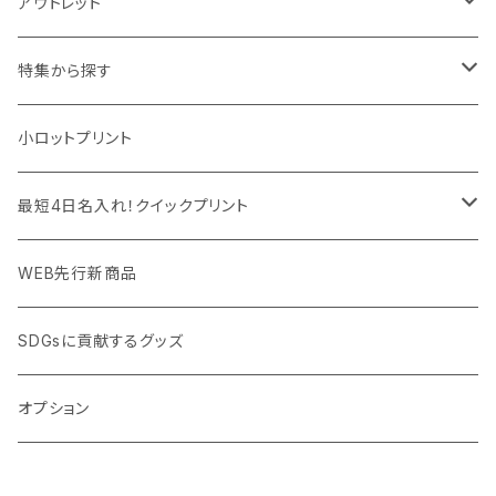
デスク周辺
イヤホン・ヘッドフォン
除菌グッズ
アウトレット
マウスパッド
パーテーション
アウトレット
特集から探す
モバイル周辺グッズ
マスク・フェイスシールド
ドリンクフェア
エンタメグッズ・イベント会場物販品
小ロットプリント
PC周辺グッズ
測定・測量用品
ボトル・タンブラー
ご当地グッズ・オリジナルお土産品
最短4日名入れ！クイックプリント
加湿器・オゾン発生器
ポーチ・巾着
フルカラー印刷ノベルティ
クイック印刷対応トートバッグ・エコバッグ
WEB先行新商品
ウイルス対策消耗品
タオル・ブランケット
予算消化・備品におすすめグッズ
クイック印刷対応ポーチ・巾着
SDGsに貢献するグッズ
ウイルス対策備品
その他雑貨品
展示会・説明会ノベルティ
クイック印刷対応ボトル
オプション
名入れできるグッズ
ご挨拶まわり品・訪問粗品