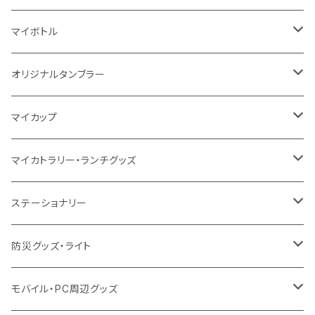
5oz
10oz
5oz
キャンパス
デニム
コットン
不織布
タンブラー
フェアトレードコットン
コットン
マイボトル
シーチング
12oz
8oz
5oz
デニム・デニムライク
ポリエステル
キャンパス
スウェット
ランチグッズ
再生ファブリック
オーガニックコットン
ステンレスサーモ
オリジナルタンブラー
10oz
ポリエステル
不織布
ポリエステル
ハンカチ
キャンパス
再生ファブリック
ステンレス
サーモタンブラー
マイカップ
12oz
再生不織布
保冷
不織布
傘
デニム・デニムライク
フェアトレードコットン
アルミ
ステンレス2層タンブラー
サーモ
マイカトラリー・ランチグッズ
不織布
ポリエステル
デニム・デニムライク
クリアボトル
プラスチック2層タンブラー
ステンレス
カトラリー
ステーショナリー
保冷
不織布
ポリエステル
カスタムデザインボトル
アルミタンブラー
バンブー
フードポット
単色ボールペン
防災グッズ・ライト
スウェット
保冷
リネン
バンブータンブラー
コーヒー配合
コースター
多機能ペン
防災セット
モバイル・PC周辺グッズ