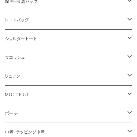
冷感タオル
バッジ
ポンチョ
ポリエステル
保冷・保温バッグ
ハンカチ
ライティングスタンド
フェアトレードコットン
キャンパス
トートバッグ
アクリル雑貨
ジュートコットン
デニム
オーガニックコットン
ショルダートート
シーチング
キャンパス
ポリエステル
フェアトレードコットン
オーガニックコットン
サコッシュ
10oz
不織布
不織布
コットンリネン
コットンリネン
オーガニックコットン
リュック
コットン
ジュートコットン
再生ファブリック
フェアトレードコットン
コットン
MOTTERU
5oz
5oz
再生ファブリック
コットン
ジュートコットン
デニム
お買い物バッグ
ポーチ
10oz
シーチング
コットン
キャンパス
再生ファブリック
ポリエステル
ボトル
オーガニックコットン
巾着・ラッピング巾着