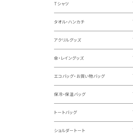
扇風機
Tシャツ
うちわ
カスタムプリントTシャツ（国内プリント）
タオル・ハンカチ
猛暑グッズ
イージーオーダーTシャツ（海外生産）
名入れタオル
アクリルグッズ
冷感グッズ
今治タオル
キーホルダー
傘・レイングッズ
泉州おくばりタオル
スタンド
傘
エコバッグ・お買い物バッグ
冷感タオル
バッジ
ポンチョ
ポリエステル
保冷・保温バッグ
ハンカチ
ライティングスタンド
フェアトレードコットン
キャンパス
トートバッグ
アクリル雑貨
ジュートコットン
デニム
オーガニックコットン
ショルダートート