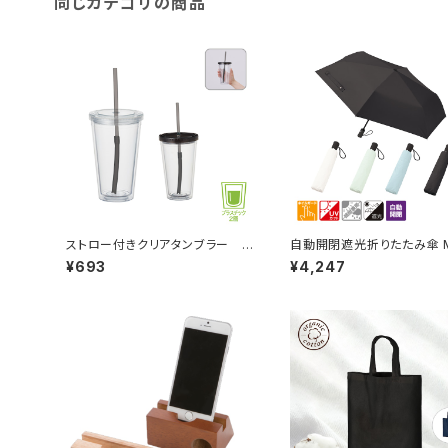
同じカテゴリの商品
ストロー付きクリアタンブラー M
自動開閉遮光折りたたみ傘 
G
（スムーズ収納タイプ）
¥693
¥4,247