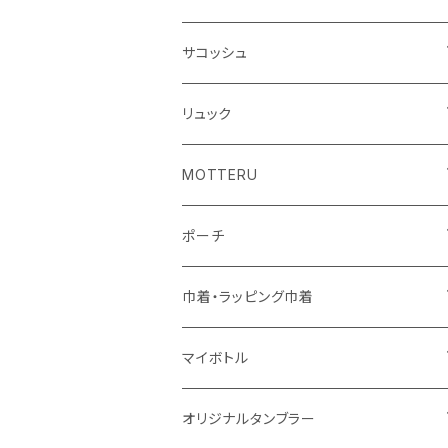
シーチング
キャンパス
ポリエステル
フェアトレードコットン
オーガニックコットン
サコッシュ
10oz
不織布
不織布
コットンリネン
コットンリネン
オーガニックコットン
リュック
コットン
ジュートコットン
再生ファブリック
フェアトレードコットン
コットン
MOTTERU
5oz
5oz
再生ファブリック
コットン
ジュートコットン
デニム
お買い物バッグ
ポーチ
10oz
シーチング
コットン
キャンパス
再生ファブリック
ポリエステル
ボトル
オーガニックコットン
巾着・ラッピング巾着
5oz
10oz
5oz
キャンパス
デニム
コットン
不織布
タンブラー
フェアトレードコットン
コットン
マイボトル
シーチング
12oz
8oz
5oz
デニム・デニムライク
ポリエステル
キャンパス
スウェット
ランチグッズ
再生ファブリック
オーガニックコットン
ステンレスサーモ
オリジナルタンブラー