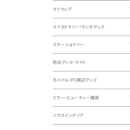
10oz
ポリエステル
不織布
ポリエステル
ハンカチ
キャンパス
再生ファブリック
ステンレス
サーモタンブラー
マイカップ
12oz
再生不織布
保冷
不織布
傘
デニム・デニムライク
フェアトレードコットン
アルミ
ステンレス2層タンブラー
サーモ
マイカトラリー・ランチグッズ
不織布
ポリエステル
デニム・デニムライク
クリアボトル
プラスチック2層タンブラー
ステンレス
カトラリー
ステーショナリー
保冷
不織布
ポリエステル
カスタムデザインボトル
アルミタンブラー
バンブー
フードポット
単色ボールペン
防災グッズ・ライト
スウェット
保冷
リネン
バンブータンブラー
コーヒー配合
コースター
多機能ペン
防災セット
モバイル・PC周辺グッズ
EVA
コーヒー配合タンブラー
プラスチック
ドリンク用品
ペンケース
ラジオ・スピーカー
チャージャー
ミラー・ビューティー雑貨
防水
カスタムデザインタンブラー
陶器
保存容器
メモ
ハンディライト
充電器
折りたたみ式ミラー
ハウスインテリア