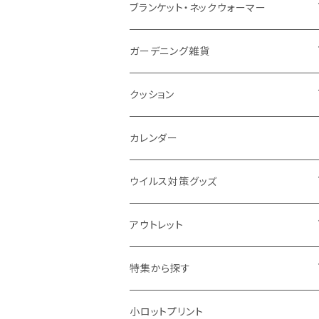
ナイロン
磁器マグ・湯呑
キッチンツール
ノート
デスクライト
モバイルスタンド
スライド式ミラー
ピクチャーボード、ポスター
ブランケット・ネックウォーマー
カスタムデザイン
付箋
付属ライト
モバイルリング
ケース付きミラー
フォトフレーム、スタンド
ブランケット
ガーデニング雑貨
トレイ
ランタン
アクセサリー・スマホケース
手持ちミラー
キーホルダー
ネックウォーマー
F.O.B COOP
クッション
パットカバー、ブックカバー
非常食
タッチペン
ビューティー雑貨
時計
マフラー・ストール
折りたたみクッション
カレンダー
IDケース、パスケース、コインケース
USBケーブル・ハブ
ウイルス対策グッズ
デスク周辺
イヤホン・ヘッドフォン
除菌グッズ
アウトレット
マウスパッド
パーテーション
アウトレット
特集から探す
モバイル周辺グッズ
マスク・フェイスシールド
ドリンクフェア
エンタメグッズ・イベント会場物販品
小ロットプリント