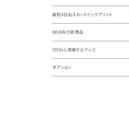
PC周辺グッズ
測定・測量用品
ボトル・タンブラー
ご当地グッズ・オリジナルお土産品
最短4日名入れ！クイックプリント
加湿器・オゾン発生器
ポーチ・巾着
フルカラー印刷ノベルティ
クイック印刷対応トートバッグ・エコバッグ
WEB先行新商品
ウイルス対策消耗品
タオル・ブランケット
予算消化・備品におすすめグッズ
クイック印刷対応ポーチ・巾着
SDGsに貢献するグッズ
ウイルス対策備品
その他雑貨品
展示会・説明会ノベルティ
クイック印刷対応ボトル
オプション
名入れできるグッズ
ご挨拶まわり品・訪問粗品
スポーツイベント特集
周年記念品