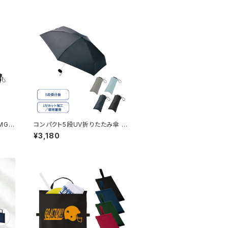
MG
コンパクト5段UV折りたたみ傘 M
G
¥3,180