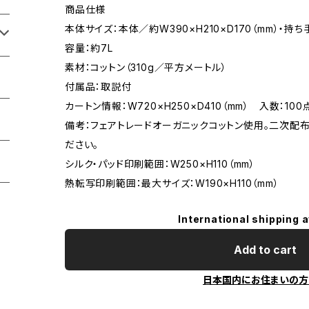
商品仕様
本体サイズ：本体／約W390×H210×D170（mm）・持ち
容量：約7L
素材：コットン（310g／平方メートル）
付属品：取説付
カートン情報：W720×H250×D410（mm） 入数：100
備考：フェアトレードオーガニックコットン使用。二次配
ださい。
シルク・パッド印刷範囲：W250×H110（mm）
熱転写印刷範囲：最大サイズ：W190×H110（mm）
International shipping a
Add to cart
日本国内にお住まいの方