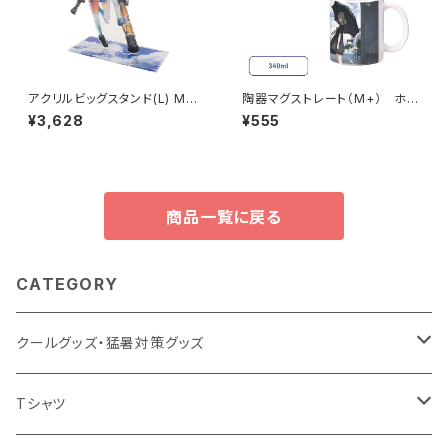
アクリルビッグスタンド(L) MG2
陶器マグストレート（M+） ホワ
60×420mm
イト MG
¥3,628
¥555
商品一覧に戻る
CATEGORY
クールグッズ・猛暑対策グッズ
扇風機
Tシャツ