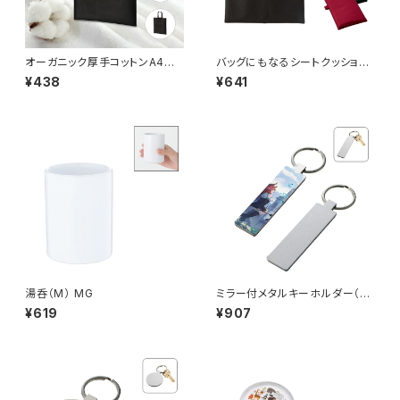
オーガニック厚手コットンA4フラ
バッグにもなるシートクッショ
ットバッグ MG
ン MG
¥438
¥641
湯呑（M） MG
ミラー付メタルキーホルダー（ス
ティック） マットシルバー MG
¥619
¥907