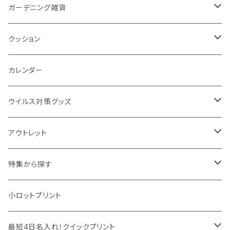
カスタムデザイン
付箋
付属ライト
モバイルリング
ケース付きミラー
フォトフレーム、スタンド
ブランケット
ガーデニング雑貨
トレイ
ランタン
アクセサリー・スマホケース
手持ちミラー
キーホルダー
ネックウォーマー
F.O.B COOP
クッション
パットカバー、ブックカバー
非常食
タッチペン
ビューティー雑貨
時計
マフラー・ストール
折りたたみクッション
カレンダー
IDケース、パスケース、コインケース
USBケーブル・ハブ
ウイルス対策グッズ
デスク周辺
イヤホン・ヘッドフォン
除菌グッズ
アウトレット
マウスパッド
パーテーション
アウトレット
特集から探す
モバイル周辺グッズ
マスク・フェイスシールド
ドリンクフェア
エンタメグッズ・イベント会場物販品
小ロットプリント
PC周辺グッズ
測定・測量用品
ボトル・タンブラー
ご当地グッズ・オリジナルお土産品
最短4日名入れ！クイックプリント