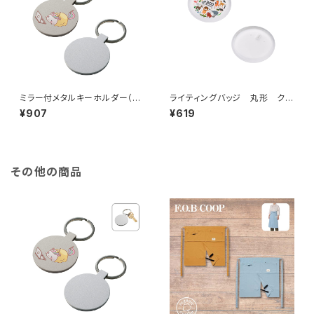
ミラー付メタルキーホルダー（ラ
ライティングバッジ 丸形 クリ
ウンド） マットシルバー MG
ア MG
¥907
¥619
その他の商品