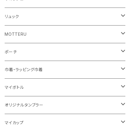
10oz
不織布
不織布
コットンリネン
コットンリネン
オーガニックコットン
リュック
コットン
ジュートコットン
再生ファブリック
フェアトレードコットン
コットン
MOTTERU
5oz
5oz
再生ファブリック
コットン
ジュートコットン
デニム
お買い物バッグ
ポーチ
10oz
シーチング
コットン
キャンパス
再生ファブリック
ポリエステル
ボトル
オーガニックコットン
巾着・ラッピング巾着
5oz
10oz
5oz
キャンパス
デニム
コットン
不織布
タンブラー
フェアトレードコットン
コットン
マイボトル
シーチング
12oz
8oz
5oz
デニム・デニムライク
ポリエステル
キャンパス
スウェット
ランチグッズ
再生ファブリック
オーガニックコットン
ステンレスサーモ
オリジナルタンブラー
10oz
ポリエステル
不織布
ポリエステル
ハンカチ
キャンパス
再生ファブリック
ステンレス
サーモタンブラー
マイカップ