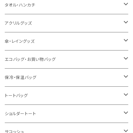
うちわ
カスタムプリントTシャツ（国内プリント）
タオル・ハンカチ
猛暑グッズ
イージーオーダーTシャツ（海外生産）
名入れタオル
アクリルグッズ
冷感グッズ
今治タオル
キーホルダー
傘・レイングッズ
泉州おくばりタオル
スタンド
傘
エコバッグ・お買い物バッグ
冷感タオル
バッジ
ポンチョ
ポリエステル
保冷・保温バッグ
ハンカチ
ライティングスタンド
フェアトレードコットン
キャンパス
トートバッグ
アクリル雑貨
ジュートコットン
デニム
オーガニックコットン
ショルダートート
シーチング
キャンパス
ポリエステル
フェアトレードコットン
オーガニックコットン
サコッシュ