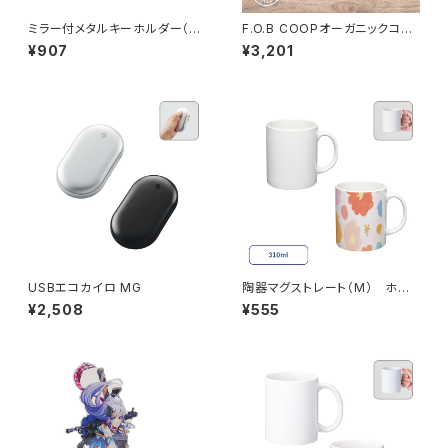
ミラー付メタルキーホルダー（ラ
F.O.B COOPオーガニックコッ
ウンド） マットシルバー MG
トンワークエプロン ハーフ M
¥907
¥3,201
G
USBエコカイロ MG
陶器マグストレート（M） ホワ
イト MG
¥2,508
¥555