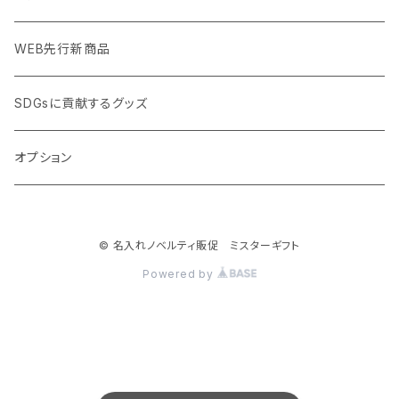
加湿器・オゾン発生器
ポーチ・巾着
フルカラー印刷ノベルティ
クイック印刷対応トートバッグ・エコバッグ
WEB先行新商品
ウイルス対策消耗品
タオル・ブランケット
予算消化・備品におすすめグッズ
クイック印刷対応ポーチ・巾着
SDGsに貢献するグッズ
ウイルス対策備品
その他雑貨品
展示会・説明会ノベルティ
クイック印刷対応ボトル
オプション
名入れできるグッズ
ご挨拶まわり品・訪問粗品
© 名入れノベルティ販促 ミスターギフト
スポーツイベント特集
Powered by
周年記念品
卒業・卒園記念品