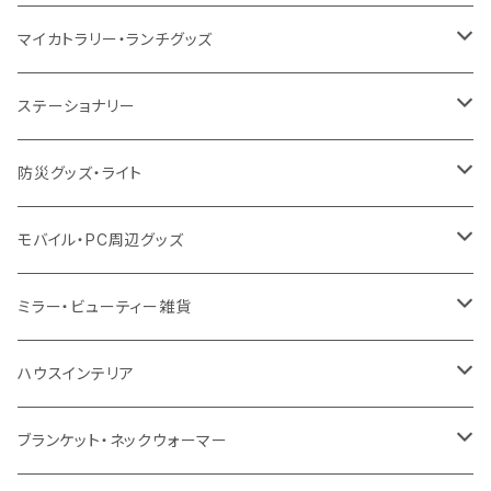
12oz
再生不織布
保冷
不織布
傘
デニム・デニムライク
フェアトレードコットン
アルミ
ステンレス2層タンブラー
サーモ
マイカトラリー・ランチグッズ
不織布
ポリエステル
デニム・デニムライク
クリアボトル
プラスチック2層タンブラー
ステンレス
カトラリー
ステーショナリー
保冷
不織布
ポリエステル
カスタムデザインボトル
アルミタンブラー
バンブー
フードポット
単色ボールペン
防災グッズ・ライト
スウェット
保冷
リネン
バンブータンブラー
コーヒー配合
コースター
多機能ペン
防災セット
モバイル・PC周辺グッズ
EVA
コーヒー配合タンブラー
プラスチック
ドリンク用品
ペンケース
ラジオ・スピーカー
チャージャー
ミラー・ビューティー雑貨
防水
カスタムデザインタンブラー
陶器
保存容器
メモ
ハンディライト
充電器
折りたたみ式ミラー
ハウスインテリア
ナイロン
磁器マグ・湯呑
キッチンツール
ノート
デスクライト
モバイルスタンド
スライド式ミラー
ピクチャーボード、ポスター
ブランケット・ネックウォーマー