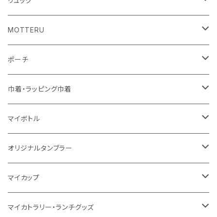
リュック
コットン
ジュートコットン
再生ファブリック
フェアトレードコットン
コットン
MOTTERU
5oz
5oz
再生ファブリック
コットン
ジュートコットン
デニム
お買い物バッグ
ポーチ
10oz
シーチング
コットン
キャンパス
再生ファブリック
ポリエステル
ボトル
オーガニックコットン
巾着・ラッピング巾着
5oz
10oz
5oz
キャンパス
デニム
コットン
不織布
タンブラー
フェアトレードコットン
コットン
マイボトル
シーチング
12oz
8oz
5oz
デニム・デニムライク
ポリエステル
キャンパス
スウェット
ランチグッズ
再生ファブリック
オーガニックコットン
ステンレスサーモ
オリジナルタンブラー
10oz
ポリエステル
不織布
ポリエステル
ハンカチ
キャンパス
再生ファブリック
ステンレス
サーモタンブラー
マイカップ
12oz
再生不織布
保冷
不織布
傘
デニム・デニムライク
フェアトレードコットン
アルミ
ステンレス2層タンブラー
サーモ
マイカトラリー・ランチグッズ