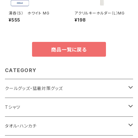
湯呑（S） ホワイト MG
アクリルキーホルダー（L）MG
¥555
¥198
商品一覧に戻る
CATEGORY
クールグッズ・猛暑対策グッズ
扇風機
Tシャツ
うちわ
カスタムプリントTシャツ（国内プリント）
タオル・ハンカチ