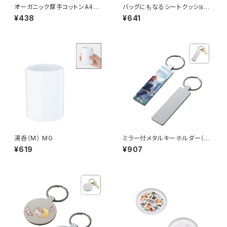
オーガニック厚手コットンA4フラ
バッグにもなるシートクッショ
ットバッグ MG
ン MG
¥438
¥641
湯呑（M） MG
ミラー付メタルキーホルダー（ス
ティック） マットシルバー MG
¥619
¥907