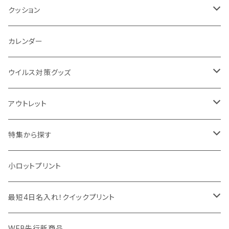
トレイ
ランタン
アクセサリー・スマホケース
手持ちミラー
キーホルダー
ネックウォーマー
F.O.B COOP
クッション
パットカバー、ブックカバー
非常食
タッチペン
ビューティー雑貨
時計
マフラー・ストール
折りたたみクッション
カレンダー
IDケース、パスケース、コインケース
USBケーブル・ハブ
ウイルス対策グッズ
デスク周辺
イヤホン・ヘッドフォン
除菌グッズ
アウトレット
マウスパッド
パーテーション
アウトレット
特集から探す
モバイル周辺グッズ
マスク・フェイスシールド
ドリンクフェア
エンタメグッズ・イベント会場物販品
小ロットプリント
PC周辺グッズ
測定・測量用品
ボトル・タンブラー
ご当地グッズ・オリジナルお土産品
最短4日名入れ！クイックプリント
加湿器・オゾン発生器
ポーチ・巾着
フルカラー印刷ノベルティ
クイック印刷対応トートバッグ・エコバッグ
WEB先行新商品