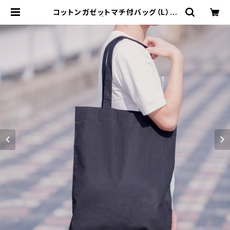
コットンガゼットマチ付バッグ（L）ブ
ラック MG | 名入れノベルティ販
促 ミスターギフト