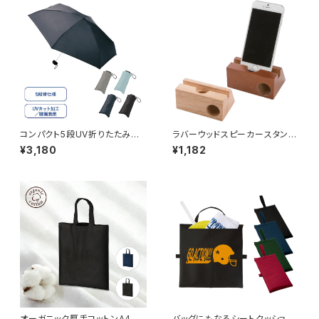
コンパクト5段UV折りたたみ傘
ラバーウッドスピーカースタン
MG
ド シングルホーン MG
¥3,180
¥1,182
オーガニック厚手コットンA4フラ
バッグにもなるシートクッショ