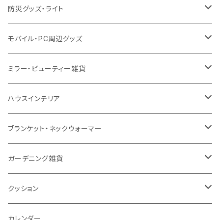
保冷
不織布
ポリエステル
カスタムデザインボトル
アルミタンブラー
バンブー
フードポット
単色ボールペン
防災グッズ・ライト
スウェット
保冷
リネン
バンブータンブラー
コーヒー配合
コースター
多機能ペン
防災セット
モバイル・PC周辺グッズ
EVA
コーヒー配合タンブラー
プラスチック
ドリンク用品
ペンケース
ラジオ・スピーカー
チャージャー
ミラー・ビューティー雑貨
防水
カスタムデザインタンブラー
陶器
保存容器
メモ
ハンディライト
充電器
折りたたみ式ミラー
ハウスインテリア
ナイロン
磁器マグ・湯呑
キッチンツール
ノート
デスクライト
モバイルスタンド
スライド式ミラー
ピクチャーボード、ポスター
ブランケット・ネックウォーマー
カスタムデザイン
付箋
付属ライト
モバイルリング
ケース付きミラー
フォトフレーム、スタンド
ブランケット
ガーデニング雑貨
トレイ
ランタン
アクセサリー・スマホケース
手持ちミラー
キーホルダー
ネックウォーマー
F.O.B COOP
クッション
パットカバー、ブックカバー
非常食
タッチペン
ビューティー雑貨
時計
マフラー・ストール
折りたたみクッション
カレンダー