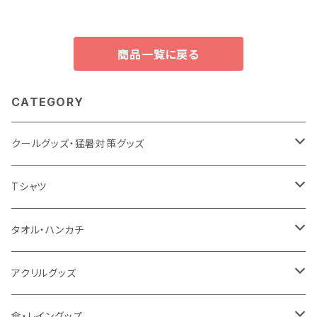
商品一覧に戻る
CATEGORY
クールグッズ・猛暑対策グッズ
扇風機
Tシャツ
うちわ
カスタムプリントTシャツ（国内プリント）
タオル・ハンカチ
猛暑グッズ
イージーオーダーTシャツ（海外生産）
名入れタオル
アクリルグッズ
冷感グッズ
今治タオル
キーホルダー
傘・レイングッズ