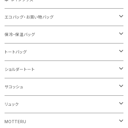
泉州おくばりタオル
スタンド
傘
エコバッグ・お買い物バッグ
冷感タオル
バッジ
ポンチョ
ポリエステル
保冷・保温バッグ
ハンカチ
ライティングスタンド
フェアトレードコットン
キャンパス
トートバッグ
アクリル雑貨
ジュートコットン
デニム
オーガニックコットン
ショルダートート
シーチング
キャンパス
ポリエステル
フェアトレードコットン
オーガニックコットン
サコッシュ
10oz
不織布
不織布
コットンリネン
コットンリネン
オーガニックコットン
リュック
コットン
ジュートコットン
再生ファブリック
フェアトレードコットン
コットン
MOTTERU