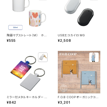
陶器マグストレート（M） ホワ
USBエコカイロ MG
イト MG
¥555
¥2,508
ミラー付メタルキーホルダー M
F.O.B COOPオーガニックコッ
G（スクエア）マットシルバー MG
トンワークエプロン ハーフ M
¥842
¥3,201
G