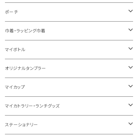
5oz
5oz
再生ファブリック
コットン
ジュートコットン
デニム
お買い物バッグ
ポーチ
10oz
シーチング
コットン
キャンパス
再生ファブリック
ポリエステル
ボトル
オーガニックコットン
巾着・ラッピング巾着
5oz
10oz
5oz
キャンパス
デニム
コットン
不織布
タンブラー
フェアトレードコットン
コットン
マイボトル
シーチング
12oz
8oz
5oz
デニム・デニムライク
ポリエステル
キャンパス
スウェット
ランチグッズ
再生ファブリック
オーガニックコットン
ステンレスサーモ
オリジナルタンブラー
10oz
ポリエステル
不織布
ポリエステル
ハンカチ
キャンパス
再生ファブリック
ステンレス
サーモタンブラー
マイカップ
12oz
再生不織布
保冷
不織布
傘
デニム・デニムライク
フェアトレードコットン
アルミ
ステンレス2層タンブラー
サーモ
マイカトラリー・ランチグッズ
不織布
ポリエステル
デニム・デニムライク
クリアボトル
プラスチック2層タンブラー
ステンレス
カトラリー
ステーショナリー