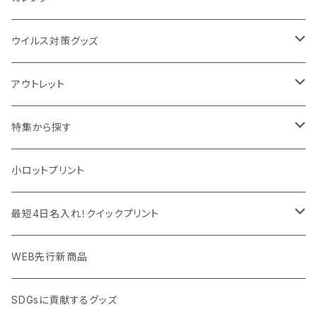
IDケース、パスケース、コインケース
USBケーブル・ハブ
ウイルス対策グッズ
デスク周辺
イヤホン・ヘッドフォン
除菌グッズ
アウトレット
マウスパッド
パーテーション
アウトレット
特集から探す
モバイル周辺グッズ
マスク・フェイスシールド
ドリンクフェア
エンタメグッズ・イベント会場物販品
小ロットプリント
PC周辺グッズ
測定・測量用品
ボトル・タンブラー
ご当地グッズ・オリジナルお土産品
最短4日名入れ！クイックプリント
加湿器・オゾン発生器
ポーチ・巾着
フルカラー印刷ノベルティ
クイック印刷対応トートバッグ・エコバッグ
WEB先行新商品
ウイルス対策消耗品
タオル・ブランケット
予算消化・備品におすすめグッズ
クイック印刷対応ポーチ・巾着
SDGsに貢献するグッズ