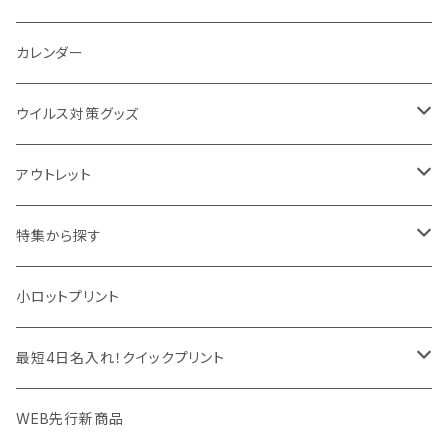
パットカバー、ブックカバー
非常食
タッチペン
ビューティー雑貨
時計
マフラー・ストール
折りたたみクッション
カレンダー
IDケース、パスケース、コインケース
USBケーブル・ハブ
ウイルス対策グッズ
デスク周辺
イヤホン・ヘッドフォン
除菌グッズ
アウトレット
マウスパッド
パーテーション
アウトレット
特集から探す
モバイル周辺グッズ
マスク・フェイスシールド
ドリンクフェア
エンタメグッズ・イベント会場物販品
小ロットプリント
PC周辺グッズ
測定・測量用品
ボトル・タンブラー
ご当地グッズ・オリジナルお土産品
最短4日名入れ！クイックプリント
加湿器・オゾン発生器
ポーチ・巾着
フルカラー印刷ノベルティ
クイック印刷対応トートバッグ・エコバッグ
WEB先行新商品