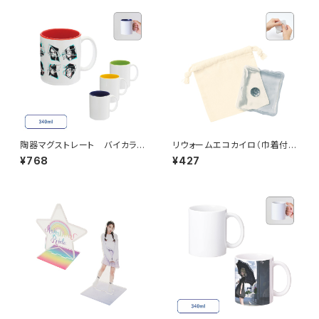
陶器マグストレート バイカラー
リウォームエコカイロ（巾着付）
MG
ナチュラル MG
¥768
¥427