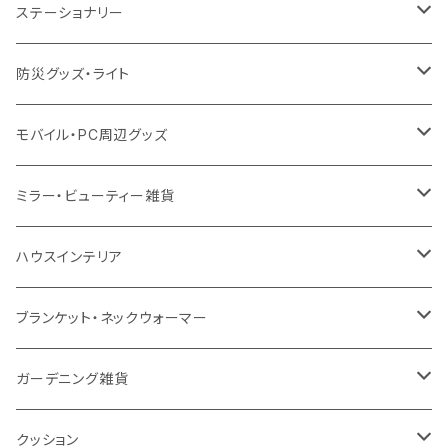
不織布
ポリエステル
デニム・デニムライク
クリアボトル
プラスチック2層タンブラー
ステンレス
カトラリー
ステーショナリー
保冷
不織布
ポリエステル
カスタムデザインボトル
アルミタンブラー
バンブー
フードポット
単色ボールペン
防災グッズ・ライト
スウェット
保冷
リネン
バンブータンブラー
コーヒー配合
コースター
多機能ペン
防災セット
モバイル・PC周辺グッズ
EVA
コーヒー配合タンブラー
プラスチック
ドリンク用品
ペンケース
ラジオ・スピーカー
チャージャー
ミラー・ビューティー雑貨
防水
カスタムデザインタンブラー
陶器
保存容器
メモ
ハンディライト
充電器
折りたたみ式ミラー
ハウスインテリア
ナイロン
磁器マグ・湯呑
キッチンツール
ノート
デスクライト
モバイルスタンド
スライド式ミラー
ピクチャーボード、ポスター
ブランケット・ネックウォーマー
カスタムデザイン
付箋
付属ライト
モバイルリング
ケース付きミラー
フォトフレーム、スタンド
ブランケット
ガーデニング雑貨
トレイ
ランタン
アクセサリー・スマホケース
手持ちミラー
キーホルダー
ネックウォーマー
F.O.B COOP
クッション