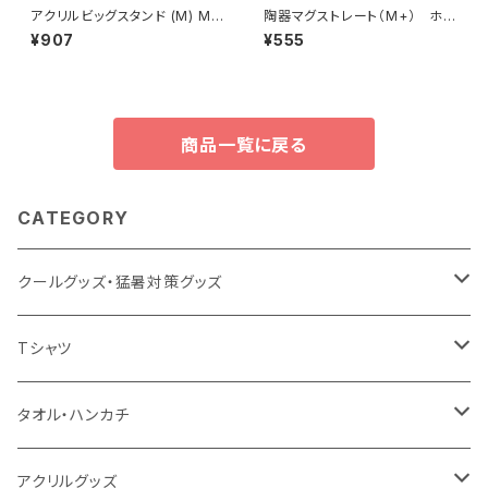
アクリルビッグスタンド (M) MG
陶器マグストレート（M+） ホワ
210×260mm
イト MG
¥907
¥555
商品一覧に戻る
CATEGORY
クールグッズ・猛暑対策グッズ
扇風機
Tシャツ
うちわ
カスタムプリントTシャツ（国内プリント）
タオル・ハンカチ
猛暑グッズ
イージーオーダーTシャツ（海外生産）
名入れタオル
アクリルグッズ