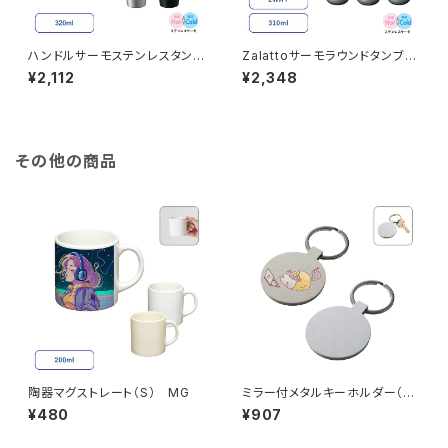
ハンドルサーモステンレスタンブ
Zalattoサーモラウンドタンブラ
ラー MG 320ml
ー MG
¥2,112
¥2,348
その他の商品
陶器マグストレート（S） MG
ミラー付メタルキーホルダー（ラ
ウンド） マットシルバー MG
¥480
¥907