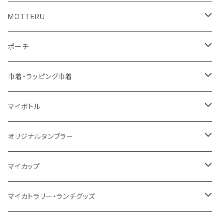
コットン
ジュートコットン
再生ファブリック
フェアトレードコットン
コットン
MOTTERU
5oz
5oz
再生ファブリック
コットン
ジュートコットン
デニム
お買い物バッグ
ポーチ
10oz
シーチング
コットン
キャンパス
再生ファブリック
ポリエステル
ボトル
オーガニックコットン
巾着・ラッピング巾着
5oz
10oz
5oz
キャンパス
デニム
コットン
不織布
タンブラー
フェアトレードコットン
コットン
マイボトル
シーチング
12oz
8oz
5oz
デニム・デニムライク
ポリエステル
キャンパス
スウェット
ランチグッズ
再生ファブリック
オーガニックコットン
ステンレスサーモ
オリジナルタンブラー
10oz
ポリエステル
不織布
ポリエステル
ハンカチ
キャンパス
再生ファブリック
ステンレス
サーモタンブラー
マイカップ
12oz
再生不織布
保冷
不織布
傘
デニム・デニムライク
フェアトレードコットン
アルミ
ステンレス2層タンブラー
サーモ
マイカトラリー・ランチグッズ