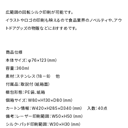
広範囲の回転シルク印刷が可能です。
イラストやロゴの印刷も映えるので食品業界のノベルティや、アウ
トドアグッズの物販などにおすすめです。
商品仕様
本体サイズ：φ76×123（mm）
容量：360ml
素材：ステンレス（18－8） 他
付属品：取説付（紙箱面）
梱包形態：PE袋、紙箱
個箱サイズ：W80×H130×D80（mm）
カートン情報：W420×H285×D340（mm） 入数：40点
備考：レーザー印刷範囲：W50×H50（mm）
シルク・パッド印刷範囲：W30×H30（mm）