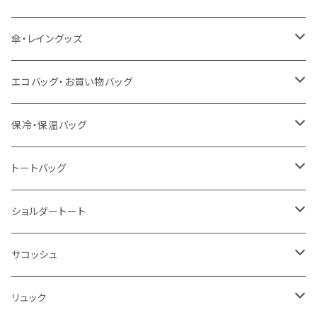
冷感グッズ
今治タオル
キーホルダー
傘・レイングッズ
泉州おくばりタオル
スタンド
傘
エコバッグ・お買い物バッグ
冷感タオル
バッジ
ポンチョ
ポリエステル
保冷・保温バッグ
ハンカチ
ライティングスタンド
フェアトレードコットン
キャンパス
トートバッグ
アクリル雑貨
ジュートコットン
デニム
オーガニックコットン
ショルダートート
シーチング
キャンパス
ポリエステル
フェアトレードコットン
オーガニックコットン
サコッシュ
10oz
不織布
不織布
コットンリネン
コットンリネン
オーガニックコットン
リュック