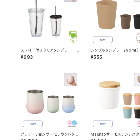
ストロー付きクリアタンブラー M
シンプルタンブラー290ml（
G
ヒー配合タイプ） MG
¥693
¥555
グラデーションサーモラウンドタン
Maluttoサーモステンレス
ブラー MG 310ml
ラー MG 240ml