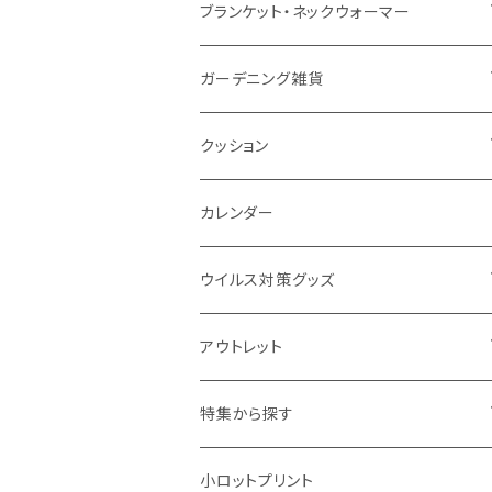
ナイロン
磁器マグ・湯呑
キッチンツール
ノート
デスクライト
モバイルスタンド
スライド式ミラー
ピクチャーボード、ポスター
ブランケット・ネックウォーマー
カスタムデザイン
付箋
付属ライト
モバイルリング
ケース付きミラー
フォトフレーム、スタンド
ブランケット
ガーデニング雑貨
トレイ
ランタン
アクセサリー・スマホケース
手持ちミラー
キーホルダー
ネックウォーマー
F.O.B COOP
クッション
パットカバー、ブックカバー
非常食
タッチペン
ビューティー雑貨
時計
マフラー・ストール
折りたたみクッション
カレンダー
IDケース、パスケース、コインケース
USBケーブル・ハブ
ウイルス対策グッズ
デスク周辺
イヤホン・ヘッドフォン
除菌グッズ
アウトレット
マウスパッド
パーテーション
アウトレット
特集から探す
モバイル周辺グッズ
マスク・フェイスシールド
ドリンクフェア
エンタメグッズ・イベント会場物販品
小ロットプリント