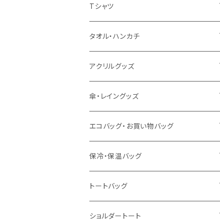
扇風機
Tシャツ
うちわ
カスタムプリントTシャツ（国内プリント）
タオル・ハンカチ
猛暑グッズ
イージーオーダーTシャツ（海外生産）
名入れタオル
アクリルグッズ
冷感グッズ
今治タオル
キーホルダー
傘・レイングッズ
泉州おくばりタオル
スタンド
傘
エコバッグ・お買い物バッグ
冷感タオル
バッジ
ポンチョ
ポリエステル
保冷・保温バッグ
ハンカチ
ライティングスタンド
フェアトレードコットン
キャンパス
トートバッグ
アクリル雑貨
ジュートコットン
デニム
オーガニックコットン
ショルダートート