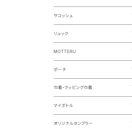
シーチング
キャンパス
ポリエステル
フェアトレードコットン
オーガニックコットン
サコッシュ
10oz
不織布
不織布
コットンリネン
コットンリネン
オーガニックコットン
リュック
コットン
ジュートコットン
再生ファブリック
フェアトレードコットン
コットン
MOTTERU
5oz
5oz
再生ファブリック
コットン
ジュートコットン
デニム
お買い物バッグ
ポーチ
10oz
シーチング
コットン
キャンパス
再生ファブリック
ポリエステル
ボトル
オーガニックコットン
巾着・ラッピング巾着
5oz
10oz
5oz
キャンパス
デニム
コットン
不織布
タンブラー
フェアトレードコットン
コットン
マイボトル
シーチング
12oz
8oz
5oz
デニム・デニムライク
ポリエステル
キャンパス
スウェット
ランチグッズ
再生ファブリック
オーガニックコットン
ステンレスサーモ
オリジナルタンブラー