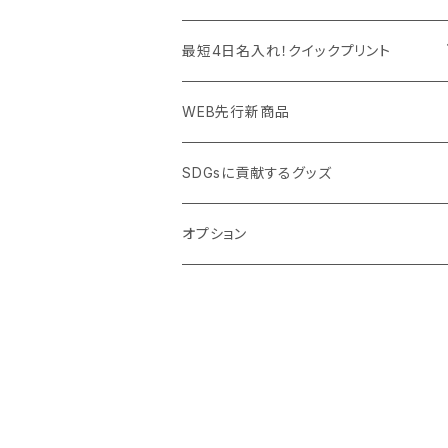
PC周辺グッズ
測定・測量用品
ボトル・タンブラー
ご当地グッズ・オリジナルお土産品
最短4日名入れ！クイックプリント
加湿器・オゾン発生器
ポーチ・巾着
フルカラー印刷ノベルティ
クイック印刷対応トートバッグ・エコバッグ
WEB先行新商品
ウイルス対策消耗品
タオル・ブランケット
予算消化・備品におすすめグッズ
クイック印刷対応ポーチ・巾着
SDGsに貢献するグッズ
ウイルス対策備品
その他雑貨品
展示会・説明会ノベルティ
クイック印刷対応ボトル
オプション
名入れできるグッズ
ご挨拶まわり品・訪問粗品
スポーツイベント特集
周年記念品