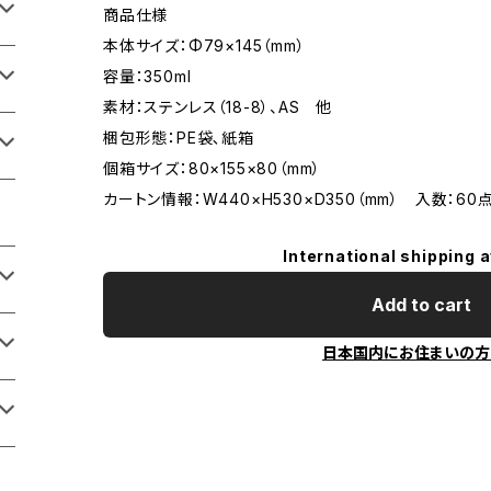
商品仕様
本体サイズ：Φ79×145（mm）
容量：350ml
素材：ステンレス（18-8）、AS 他
梱包形態：PE袋､紙箱
個箱サイズ：80×155×80（mm）
カートン情報：W440×H530×D350（mm） 入数：60
International shipping a
Add to cart
日本国内にお住まいの方