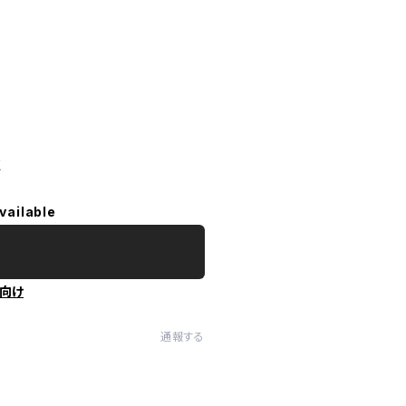
点
vailable
向け
通報する