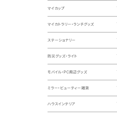
10oz
ポリエステル
不織布
ポリエステル
ハンカチ
キャンパス
再生ファブリック
ステンレス
サーモタンブラー
マイカップ
12oz
再生不織布
保冷
不織布
傘
デニム・デニムライク
フェアトレードコットン
アルミ
ステンレス2層タンブラー
サーモ
マイカトラリー・ランチグッズ
不織布
ポリエステル
デニム・デニムライク
クリアボトル
プラスチック2層タンブラー
ステンレス
カトラリー
ステーショナリー
保冷
不織布
ポリエステル
カスタムデザインボトル
アルミタンブラー
バンブー
フードポット
単色ボールペン
防災グッズ・ライト
スウェット
保冷
リネン
バンブータンブラー
コーヒー配合
コースター
多機能ペン
防災セット
モバイル・PC周辺グッズ
EVA
コーヒー配合タンブラー
プラスチック
ドリンク用品
ペンケース
ラジオ・スピーカー
チャージャー
ミラー・ビューティー雑貨
防水
カスタムデザインタンブラー
陶器
保存容器
メモ
ハンディライト
充電器
折りたたみ式ミラー
ハウスインテリア