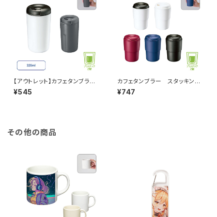
【アウトレット】カフェタンブラ
カフェタンブラー スタッキング
ー ベーシック グレー MG
MG
¥545
¥747
その他の商品