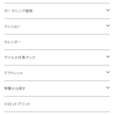
カスタムデザイン
付箋
付属ライト
モバイルリング
ケース付きミラー
フォトフレーム、スタンド
ブランケット
ガーデニング雑貨
トレイ
ランタン
アクセサリー・スマホケース
手持ちミラー
キーホルダー
ネックウォーマー
F.O.B COOP
クッション
パットカバー、ブックカバー
非常食
タッチペン
ビューティー雑貨
時計
マフラー・ストール
折りたたみクッション
カレンダー
IDケース、パスケース、コインケース
USBケーブル・ハブ
ウイルス対策グッズ
デスク周辺
イヤホン・ヘッドフォン
除菌グッズ
アウトレット
マウスパッド
パーテーション
アウトレット
特集から探す
モバイル周辺グッズ
マスク・フェイスシールド
ドリンクフェア
エンタメグッズ・イベント会場物販品
小ロットプリント