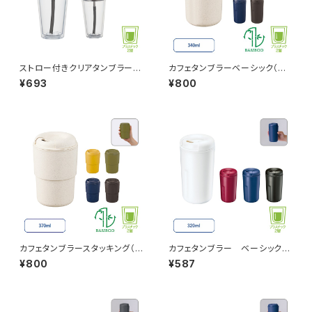
ストロー付きクリアタンブラー
カフェタンブラーベーシック（バ
MG
ンブーファイバー配合） MG
¥693
¥800
カフェタンブラースタッキング（バ
カフェタンブラー ベーシック
ンブーファイバー配合） MG
MG
¥800
¥587