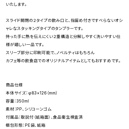
いたします。
スライド開閉の２タイプの飲み口と、指留め付きですべらないオシ
ャレなスタッキングタイプのタンブラーです。
持った手に熱を伝えにくい２重構造と分解しやすく洗いやすい仕
様が嬉しい一品です。
スリーブ部分に印刷可能で、ノベルティはもちろん
カフェ等の飲食店でのオリジナルアイテムとしてもおすすめです。
商品仕様
本体サイズ：φ83×126（mm）
容量：350ml
素材：PP、シリコーンゴム
付属品：取説付（紙箱面）、食品衛生検査済
梱包形態：PE袋､紙箱