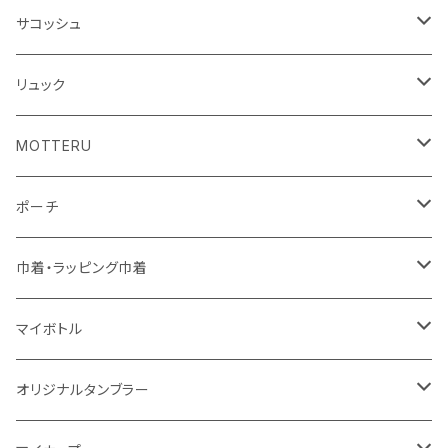
シーチング
キャンパス
ポリエステル
フェアトレードコットン
オーガニックコットン
サコッシュ
10oz
不織布
不織布
コットンリネン
コットンリネン
オーガニックコットン
リュック
コットン
ジュートコットン
再生ファブリック
フェアトレードコットン
コットン
MOTTERU
5oz
5oz
再生ファブリック
コットン
ジュートコットン
デニム
お買い物バッグ
ポーチ
10oz
シーチング
コットン
キャンパス
再生ファブリック
ポリエステル
ボトル
オーガニックコットン
巾着・ラッピング巾着
5oz
10oz
5oz
キャンパス
デニム
コットン
不織布
タンブラー
フェアトレードコットン
コットン
マイボトル
シーチング
12oz
8oz
5oz
デニム・デニムライク
ポリエステル
キャンパス
スウェット
ランチグッズ
再生ファブリック
オーガニックコットン
ステンレスサーモ
オリジナルタンブラー
10oz