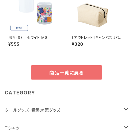
湯呑（S） ホワイト MG
【アウトレット】キャンバスリバー
シブルポーチ ナチュラル MG
¥555
¥320
商品一覧に戻る
CATEGORY
クールグッズ・猛暑対策グッズ
扇風機
Tシャツ