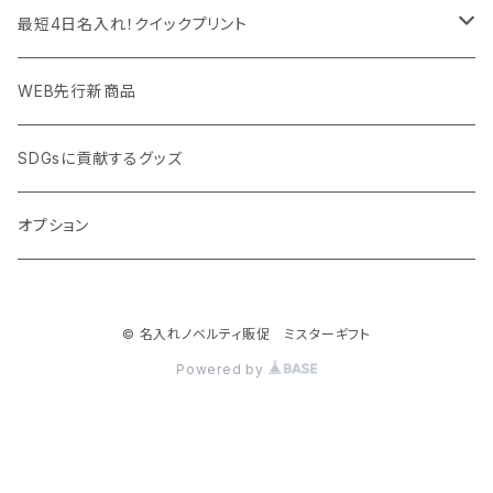
PC周辺グッズ
測定・測量用品
ボトル・タンブラー
ご当地グッズ・オリジナルお土産品
最短4日名入れ！クイックプリント
加湿器・オゾン発生器
ポーチ・巾着
フルカラー印刷ノベルティ
クイック印刷対応トートバッグ・エコバッグ
WEB先行新商品
ウイルス対策消耗品
タオル・ブランケット
予算消化・備品におすすめグッズ
クイック印刷対応ポーチ・巾着
SDGsに貢献するグッズ
ウイルス対策備品
その他雑貨品
展示会・説明会ノベルティ
クイック印刷対応ボトル
オプション
名入れできるグッズ
ご挨拶まわり品・訪問粗品
© 名入れノベルティ販促 ミスターギフト
スポーツイベント特集
Powered by
周年記念品
卒業・卒園記念品