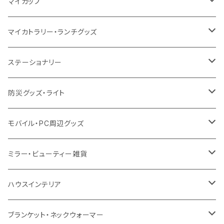
ポリエステル
不織布
ポリエステル
ハンカチ
キャンパス
再生ファブリック
ステンレス
サーモタンブラー
マイカップ
12oz
再生不織布
保冷
不織布
傘
デニム・デニムライク
フェアトレードコットン
アルミ
ステンレス2層タンブラー
サーモ
マイカトラリー・ランチグッズ
不織布
ポリエステル
デニム・デニムライク
クリアボトル
プラスチック2層タンブラー
ステンレス
カトラリー
ステーショナリー
保冷
不織布
ポリエステル
カスタムデザインボトル
アルミタンブラー
バンブー
フードポット
単色ボールペン
防災グッズ・ライト
スウェット
保冷
リネン
バンブータンブラー
コーヒー配合
コースター
多機能ペン
防災セット
モバイル・PC周辺グッズ
EVA
コーヒー配合タンブラー
プラスチック
ドリンク用品
ペンケース
ラジオ・スピーカー
チャージャー
ミラー・ビューティー雑貨
防水
カスタムデザインタンブラー
陶器
保存容器
メモ
ハンディライト
充電器
折りたたみ式ミラー
ハウスインテリア
ナイロン
磁器マグ・湯呑
キッチンツール
ノート
デスクライト
モバイルスタンド
スライド式ミラー
ピクチャーボード、ポスター
ブランケット・ネックウォーマー