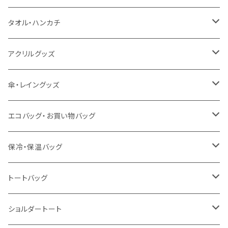
うちわ
カスタムプリントTシャツ（国内プリント）
タオル・ハンカチ
猛暑グッズ
イージーオーダーTシャツ（海外生産）
名入れタオル
アクリルグッズ
冷感グッズ
今治タオル
キーホルダー
傘・レイングッズ
泉州おくばりタオル
スタンド
傘
エコバッグ・お買い物バッグ
冷感タオル
バッジ
ポンチョ
ポリエステル
保冷・保温バッグ
ハンカチ
ライティングスタンド
フェアトレードコットン
キャンパス
トートバッグ
アクリル雑貨
ジュートコットン
デニム
オーガニックコットン
ショルダートート