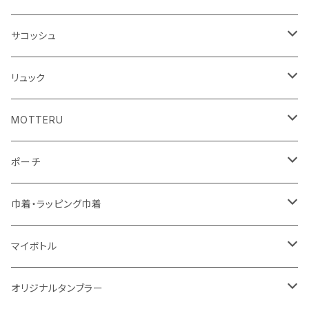
シーチング
キャンパス
ポリエステル
フェアトレードコットン
オーガニックコットン
サコッシュ
10oz
不織布
不織布
コットンリネン
コットンリネン
オーガニックコットン
リュック
コットン
ジュートコットン
再生ファブリック
フェアトレードコットン
コットン
MOTTERU
5oz
5oz
再生ファブリック
コットン
ジュートコットン
デニム
お買い物バッグ
ポーチ
10oz
シーチング
コットン
キャンパス
再生ファブリック
ポリエステル
ボトル
オーガニックコットン
巾着・ラッピング巾着
5oz
10oz
5oz
キャンパス
デニム
コットン
不織布
タンブラー
フェアトレードコットン
コットン
マイボトル
シーチング
12oz
8oz
5oz
デニム・デニムライク
ポリエステル
キャンパス
スウェット
ランチグッズ
再生ファブリック
オーガニックコットン
ステンレスサーモ
オリジナルタンブラー