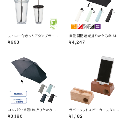
ストロー付きクリアタンブラー
自動開閉遮光折りたたみ傘 MG
MG
（スムーズ収納タイプ）
¥693
¥4,247
コンパクト5段UV折りたたみ傘
ラバーウッドスピーカースタン
MG
ド シングルホーン MG
¥3,180
¥1,182