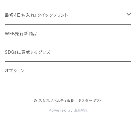
PC周辺グッズ
測定・測量用品
ボトル・タンブラー
ご当地グッズ・オリジナルお土産品
最短4日名入れ！クイックプリント
加湿器・オゾン発生器
ポーチ・巾着
フルカラー印刷ノベルティ
クイック印刷対応トートバッグ・エコバッグ
WEB先行新商品
ウイルス対策消耗品
タオル・ブランケット
予算消化・備品におすすめグッズ
クイック印刷対応ポーチ・巾着
SDGsに貢献するグッズ
ウイルス対策備品
その他雑貨品
展示会・説明会ノベルティ
クイック印刷対応ボトル
オプション
名入れできるグッズ
ご挨拶まわり品・訪問粗品
© 名入れノベルティ販促 ミスターギフト
スポーツイベント特集
Powered by
周年記念品