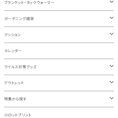
ナイロン
磁器マグ・湯呑
キッチンツール
ノート
デスクライト
モバイルスタンド
スライド式ミラー
ピクチャーボード、ポスター
ブランケット・ネックウォーマー
カスタムデザイン
付箋
付属ライト
モバイルリング
ケース付きミラー
フォトフレーム、スタンド
ブランケット
ガーデニング雑貨
トレイ
ランタン
アクセサリー・スマホケース
手持ちミラー
キーホルダー
ネックウォーマー
F.O.B COOP
クッション
パットカバー、ブックカバー
非常食
タッチペン
ビューティー雑貨
時計
マフラー・ストール
折りたたみクッション
カレンダー
IDケース、パスケース、コインケース
USBケーブル・ハブ
ウイルス対策グッズ
デスク周辺
イヤホン・ヘッドフォン
除菌グッズ
アウトレット
マウスパッド
パーテーション
アウトレット
特集から探す
モバイル周辺グッズ
マスク・フェイスシールド
ドリンクフェア
エンタメグッズ・イベント会場物販品
小ロットプリント