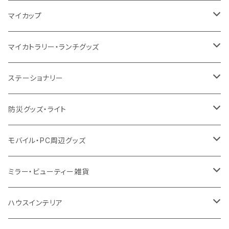
10oz
ポリエステル
不織布
ポリエステル
ハンカチ
キャンパス
再生ファブリック
ステンレス
サーモタンブラー
マイカップ
12oz
再生不織布
保冷
不織布
傘
デニム・デニムライク
フェアトレードコットン
アルミ
ステンレス2層タンブラー
サーモ
マイカトラリー・ランチグッズ
不織布
ポリエステル
デニム・デニムライク
クリアボトル
プラスチック2層タンブラー
ステンレス
カトラリー
ステーショナリー
保冷
不織布
ポリエステル
カスタムデザインボトル
アルミタンブラー
バンブー
フードポット
単色ボールペン
防災グッズ・ライト
スウェット
保冷
リネン
バンブータンブラー
コーヒー配合
コースター
多機能ペン
防災セット
モバイル・PC周辺グッズ
EVA
コーヒー配合タンブラー
プラスチック
ドリンク用品
ペンケース
ラジオ・スピーカー
チャージャー
ミラー・ビューティー雑貨
防水
カスタムデザインタンブラー
陶器
保存容器
メモ
ハンディライト
充電器
折りたたみ式ミラー
ハウスインテリア