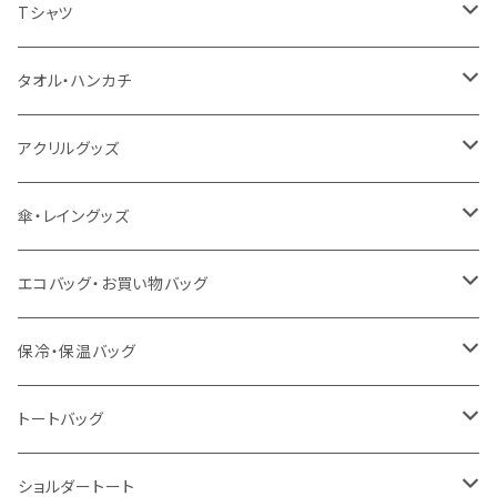
扇風機
Tシャツ
うちわ
カスタムプリントTシャツ（国内プリント）
タオル・ハンカチ
猛暑グッズ
イージーオーダーTシャツ（海外生産）
名入れタオル
アクリルグッズ
冷感グッズ
今治タオル
キーホルダー
傘・レイングッズ
泉州おくばりタオル
スタンド
傘
エコバッグ・お買い物バッグ
冷感タオル
バッジ
ポンチョ
ポリエステル
保冷・保温バッグ
ハンカチ
ライティングスタンド
フェアトレードコットン
キャンパス
トートバッグ
アクリル雑貨
ジュートコットン
デニム
オーガニックコットン
ショルダートート