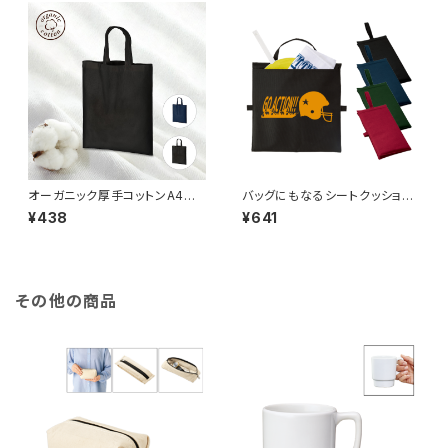
オーガニック厚手コットンA4フラ
バッグにもなるシートクッショ
ットバッグ MG
ン MG
¥438
¥641
その他の商品