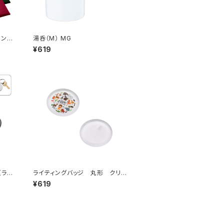
ション
湯呑（M） MG
¥619
（ラウ
ライティングバッジ 丸形 クリア
MG
¥619