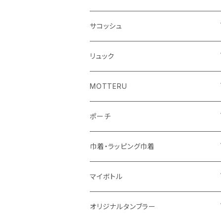
シーチング
キャンパス
ポリエステル
フェアトレードコットン
オーガニックコットン
サコッシュ
10oz
不織布
不織布
コットンリネン
コットンリネン
オーガニックコットン
リュック
コットン
ジュートコットン
再生ファブリック
フェアトレードコットン
コットン
MOTTERU
5oz
5oz
再生ファブリック
コットン
ジュートコットン
デニム
お買い物バッグ
ポーチ
10oz
シーチング
コットン
キャンパス
再生ファブリック
ポリエステル
ボトル
オーガニックコットン
巾着・ラッピング巾着
5oz
10oz
5oz
キャンパス
デニム
コットン
不織布
タンブラー
フェアトレードコットン
コットン
マイボトル
シーチング
12oz
8oz
5oz
デニム・デニムライク
ポリエステル
キャンパス
スウェット
ランチグッズ
再生ファブリック
オーガニックコットン
ステンレスサーモ
オリジナルタンブラー