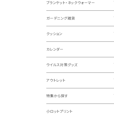
ナイロン
磁器マグ・湯呑
キッチンツール
ノート
デスクライト
モバイルスタンド
スライド式ミラー
ピクチャーボード、ポスター
ブランケット・ネックウォーマー
カスタムデザイン
付箋
付属ライト
モバイルリング
ケース付きミラー
フォトフレーム、スタンド
ブランケット
ガーデニング雑貨
トレイ
ランタン
アクセサリー・スマホケース
手持ちミラー
キーホルダー
ネックウォーマー
F.O.B COOP
クッション
パットカバー、ブックカバー
非常食
タッチペン
ビューティー雑貨
時計
マフラー・ストール
折りたたみクッション
カレンダー
IDケース、パスケース、コインケース
USBケーブル・ハブ
ウイルス対策グッズ
デスク周辺
イヤホン・ヘッドフォン
除菌グッズ
アウトレット
マウスパッド
パーテーション
アウトレット
特集から探す
モバイル周辺グッズ
マスク・フェイスシールド
ドリンクフェア
エンタメグッズ・イベント会場物販品
小ロットプリント