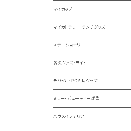
10oz
ポリエステル
不織布
ポリエステル
ハンカチ
キャンパス
再生ファブリック
ステンレス
サーモタンブラー
マイカップ
12oz
再生不織布
保冷
不織布
傘
デニム・デニムライク
フェアトレードコットン
アルミ
ステンレス2層タンブラー
サーモ
マイカトラリー・ランチグッズ
不織布
ポリエステル
デニム・デニムライク
クリアボトル
プラスチック2層タンブラー
ステンレス
カトラリー
ステーショナリー
保冷
不織布
ポリエステル
カスタムデザインボトル
アルミタンブラー
バンブー
フードポット
単色ボールペン
防災グッズ・ライト
スウェット
保冷
リネン
バンブータンブラー
コーヒー配合
コースター
多機能ペン
防災セット
モバイル・PC周辺グッズ
EVA
コーヒー配合タンブラー
プラスチック
ドリンク用品
ペンケース
ラジオ・スピーカー
チャージャー
ミラー・ビューティー雑貨
防水
カスタムデザインタンブラー
陶器
保存容器
メモ
ハンディライト
充電器
折りたたみ式ミラー
ハウスインテリア