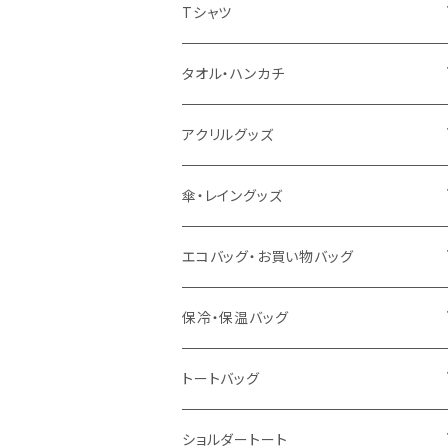
扇風機
Tシャツ
うちわ
カスタムプリントTシャツ（国内プリント）
タオル・ハンカチ
猛暑グッズ
イージーオーダーTシャツ（海外生産）
名入れタオル
アクリルグッズ
冷感グッズ
今治タオル
キーホルダー
傘・レイングッズ
泉州おくばりタオル
スタンド
傘
エコバッグ・お買い物バッグ
冷感タオル
バッジ
ポンチョ
ポリエステル
保冷・保温バッグ
ハンカチ
ライティングスタンド
フェアトレードコットン
キャンパス
トートバッグ
アクリル雑貨
ジュートコットン
デニム
オーガニックコットン
ショルダートート