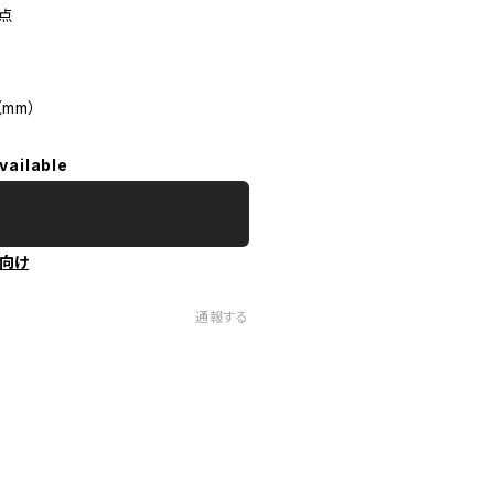
0点
mm）
vailable
向け
通報する