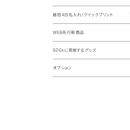
PC周辺グッズ
測定・測量用品
ボトル・タンブラー
ご当地グッズ・オリジナルお土産品
最短4日名入れ！クイックプリント
加湿器・オゾン発生器
ポーチ・巾着
フルカラー印刷ノベルティ
クイック印刷対応トートバッグ・エコバッグ
WEB先行新商品
ウイルス対策消耗品
タオル・ブランケット
予算消化・備品におすすめグッズ
クイック印刷対応ポーチ・巾着
SDGsに貢献するグッズ
ウイルス対策備品
その他雑貨品
展示会・説明会ノベルティ
クイック印刷対応ボトル
オプション
名入れできるグッズ
ご挨拶まわり品・訪問粗品
スポーツイベント特集
周年記念品