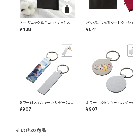
オーガニック厚手コットンA4フラッ
バッグにもなるシートクッ
トバッグ MG
MG
¥438
¥641
ミラー付メタルキーホルダー（ステ
ミラー付メタルキーホルダー
ィック） マットシルバー MG
ンド） マットシルバー MG
¥907
¥907
その他の商品