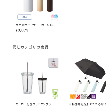
木目調ボディサーモボトル450ml
MG
¥3,073
同じカテゴリの商品
ストロー付きクリアタンブラー M
自動開閉遮光折りたたみ傘 