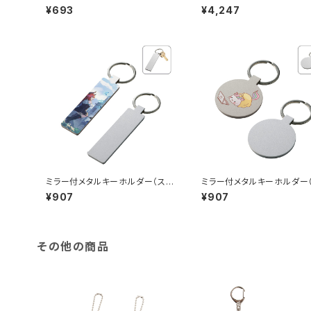
G
（スムーズ収納タイプ）
¥693
¥4,247
ミラー付メタルキーホルダー（ステ
ミラー付メタルキーホルダー
ィック） マットシルバー MG
ンド） マットシルバー MG
¥907
¥907
その他の商品