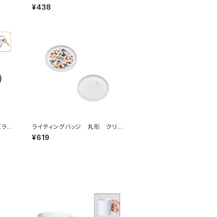
トバッグ MG
¥438
（ラウ
ライティングバッジ 丸形 クリア
MG
¥619