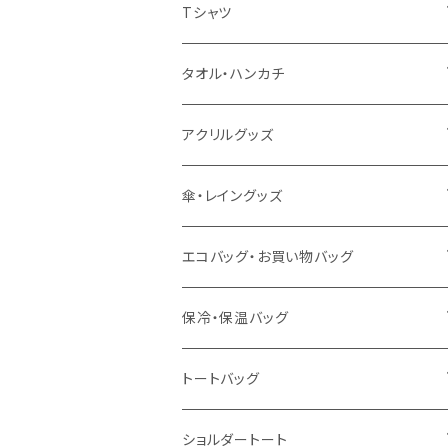
扇風機
Tシャツ
うちわ
カスタムプリントTシャツ（国内プリント）
タオル・ハンカチ
猛暑グッズ
イージーオーダーTシャツ（海外生産）
名入れタオル
アクリルグッズ
冷感グッズ
今治タオル
キーホルダー
傘・レイングッズ
泉州おくばりタオル
スタンド
傘
エコバッグ・お買い物バッグ
冷感タオル
バッジ
ポンチョ
ポリエステル
保冷・保温バッグ
ハンカチ
ライティングスタンド
フェアトレードコットン
キャンパス
トートバッグ
アクリル雑貨
ジュートコットン
デニム
オーガニックコットン
ショルダートート