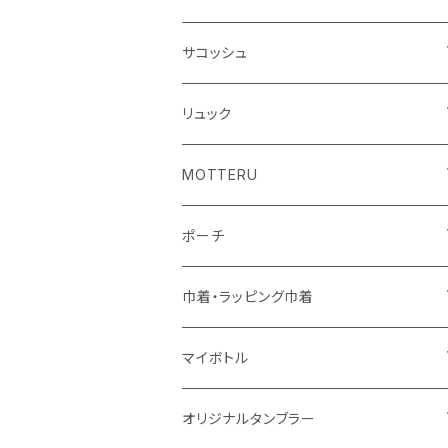
シーチング
キャンパス
ポリエステル
フェアトレードコットン
オーガニックコットン
サコッシュ
10oz
不織布
不織布
コットンリネン
コットンリネン
オーガニックコットン
リュック
コットン
ジュートコットン
再生ファブリック
フェアトレードコットン
コットン
MOTTERU
5oz
5oz
再生ファブリック
コットン
ジュートコットン
デニム
お買い物バッグ
ポーチ
10oz
シーチング
コットン
キャンパス
再生ファブリック
ポリエステル
ボトル
オーガニックコットン
巾着・ラッピング巾着
5oz
10oz
5oz
キャンパス
デニム
コットン
不織布
タンブラー
フェアトレードコットン
コットン
マイボトル
シーチング
12oz
8oz
5oz
デニム・デニムライク
ポリエステル
キャンパス
スウェット
ランチグッズ
再生ファブリック
オーガニックコットン
ステンレスサーモ
オリジナルタンブラー