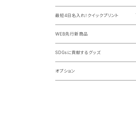
PC周辺グッズ
測定・測量用品
ボトル・タンブラー
ご当地グッズ・オリジナルお土産品
最短4日名入れ！クイックプリント
加湿器・オゾン発生器
ポーチ・巾着
フルカラー印刷ノベルティ
クイック印刷対応トートバッグ・エコバッグ
WEB先行新商品
ウイルス対策消耗品
タオル・ブランケット
予算消化・備品におすすめグッズ
クイック印刷対応ポーチ・巾着
SDGsに貢献するグッズ
ウイルス対策備品
その他雑貨品
展示会・説明会ノベルティ
クイック印刷対応ボトル
オプション
名入れできるグッズ
ご挨拶まわり品・訪問粗品
スポーツイベント特集
周年記念品