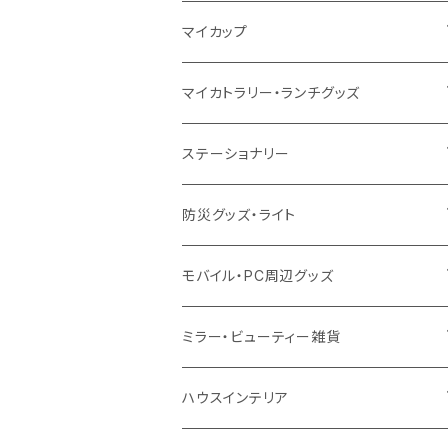
10oz
ポリエステル
不織布
ポリエステル
ハンカチ
キャンパス
再生ファブリック
ステンレス
サーモタンブラー
マイカップ
12oz
再生不織布
保冷
不織布
傘
デニム・デニムライク
フェアトレードコットン
アルミ
ステンレス2層タンブラー
サーモ
マイカトラリー・ランチグッズ
不織布
ポリエステル
デニム・デニムライク
クリアボトル
プラスチック2層タンブラー
ステンレス
カトラリー
ステーショナリー
保冷
不織布
ポリエステル
カスタムデザインボトル
アルミタンブラー
バンブー
フードポット
単色ボールペン
防災グッズ・ライト
スウェット
保冷
リネン
バンブータンブラー
コーヒー配合
コースター
多機能ペン
防災セット
モバイル・PC周辺グッズ
EVA
コーヒー配合タンブラー
プラスチック
ドリンク用品
ペンケース
ラジオ・スピーカー
チャージャー
ミラー・ビューティー雑貨
防水
カスタムデザインタンブラー
陶器
保存容器
メモ
ハンディライト
充電器
折りたたみ式ミラー
ハウスインテリア