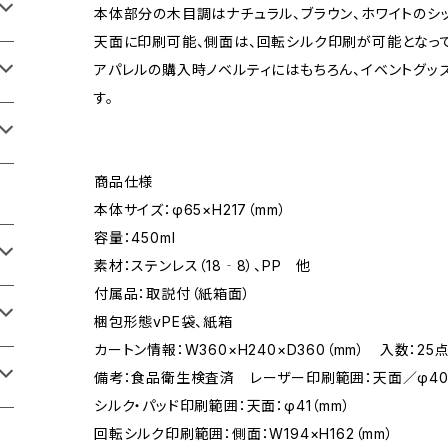
本体部分の木目調はナチュラル、ブラウン、ホワイトのシ
天面に印刷可能、側面は、回転シルク印刷が可能となって
アパレルの購入時ノベルティにはもちろん、イベントグッ
す。
商品仕様
本体サイズ：φ65×H217（mm）
容量：450ml
素材：ステンレス（18‐8）、PP 他
付属品：取説付（紙箱面）
梱包形態vPE袋、紙箱
カートン情報：W360×H240×D360（mm） 入数：25
備考：食品衛生検査済 レーザー印刷範囲：天面／φ40
シルク・パッド印刷範囲：天面：φ41（mm）
回転シルク印刷範囲：側面：W194×H162（mm）