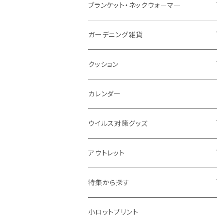
ナイロン
磁器マグ・湯呑
キッチンツール
ノート
デスクライト
モバイルスタンド
スライド式ミラー
ピクチャーボード、ポスター
ブランケット・ネックウォーマー
カスタムデザイン
付箋
付属ライト
モバイルリング
ケース付きミラー
フォトフレーム、スタンド
ブランケット
ガーデニング雑貨
トレイ
ランタン
アクセサリー・スマホケース
手持ちミラー
キーホルダー
ネックウォーマー
F.O.B COOP
クッション
パットカバー、ブックカバー
非常食
タッチペン
ビューティー雑貨
時計
マフラー・ストール
折りたたみクッション
カレンダー
IDケース、パスケース、コインケース
USBケーブル・ハブ
ウイルス対策グッズ
デスク周辺
イヤホン・ヘッドフォン
除菌グッズ
アウトレット
マウスパッド
パーテーション
アウトレット
特集から探す
モバイル周辺グッズ
マスク・フェイスシールド
ドリンクフェア
エンタメグッズ・イベント会場物販品
小ロットプリント