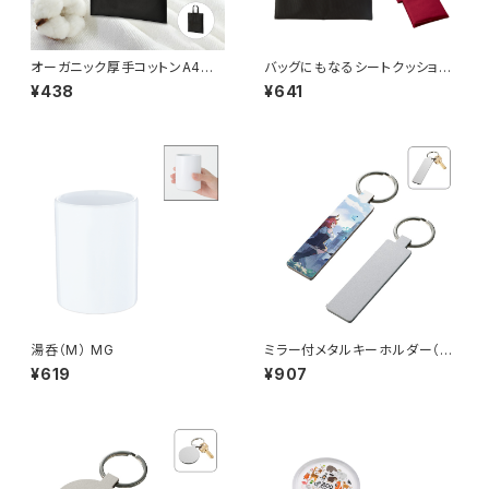
オーガニック厚手コットンA4フラ
バッグにもなるシートクッショ
ットバッグ MG
ン MG
¥438
¥641
湯呑（M） MG
ミラー付メタルキーホルダー（ス
ティック） マットシルバー MG
¥619
¥907