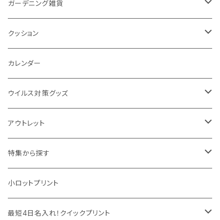
カスタムデザイン
付箋
付属ライト
モバイルリング
ケース付きミラー
フォトフレーム、スタンド
ブランケット
ガーデニング雑貨
トレイ
ランタン
アクセサリー・スマホケース
手持ちミラー
キーホルダー
ネックウォーマー
F.O.B COOP
クッション
パットカバー、ブックカバー
非常食
タッチペン
ビューティー雑貨
時計
マフラー・ストール
折りたたみクッション
カレンダー
IDケース、パスケース、コインケース
USBケーブル・ハブ
ウイルス対策グッズ
デスク周辺
イヤホン・ヘッドフォン
除菌グッズ
アウトレット
マウスパッド
パーテーション
アウトレット
特集から探す
モバイル周辺グッズ
マスク・フェイスシールド
ドリンクフェア
エンタメグッズ・イベント会場物販品
小ロットプリント
PC周辺グッズ
測定・測量用品
ボトル・タンブラー
ご当地グッズ・オリジナルお土産品
最短4日名入れ！クイックプリント