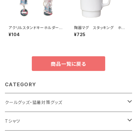
アクリルスタンドキーホルダー
陶器マグ スタッキング ホワ
（M）MG
イト MG
¥104
¥725
商品一覧に戻る
CATEGORY
クールグッズ・猛暑対策グッズ
扇風機
Tシャツ