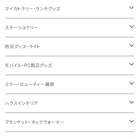
12oz
再生不織布
保冷
不織布
傘
デニム・デニムライク
フェアトレードコットン
アルミ
ステンレス2層タンブラー
サーモ
マイカトラリー・ランチグッズ
不織布
ポリエステル
デニム・デニムライク
クリアボトル
プラスチック2層タンブラー
ステンレス
カトラリー
ステーショナリー
保冷
不織布
ポリエステル
カスタムデザインボトル
アルミタンブラー
バンブー
フードポット
単色ボールペン
防災グッズ・ライト
スウェット
保冷
リネン
バンブータンブラー
コーヒー配合
コースター
多機能ペン
防災セット
モバイル・PC周辺グッズ
EVA
コーヒー配合タンブラー
プラスチック
ドリンク用品
ペンケース
ラジオ・スピーカー
チャージャー
ミラー・ビューティー雑貨
防水
カスタムデザインタンブラー
陶器
保存容器
メモ
ハンディライト
充電器
折りたたみ式ミラー
ハウスインテリア
ナイロン
磁器マグ・湯呑
キッチンツール
ノート
デスクライト
モバイルスタンド
スライド式ミラー
ピクチャーボード、ポスター
ブランケット・ネックウォーマー