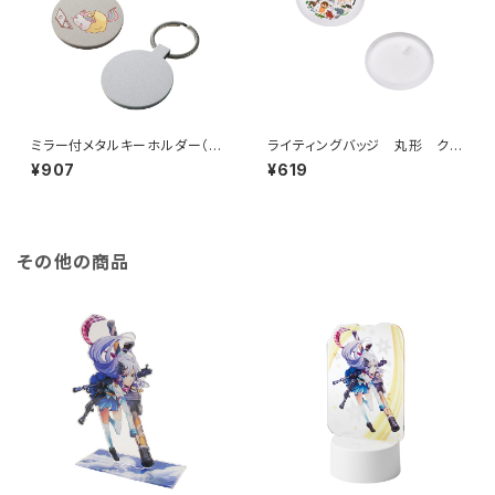
ミラー付メタルキーホルダー（ラ
ライティングバッジ 丸形 クリ
ウンド） マットシルバー MG
ア MG
¥907
¥619
その他の商品