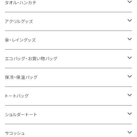
うちわ
カスタムプリントTシャツ（国内プリント）
タオル・ハンカチ
猛暑グッズ
イージーオーダーTシャツ（海外生産）
名入れタオル
アクリルグッズ
冷感グッズ
今治タオル
キーホルダー
傘・レイングッズ
泉州おくばりタオル
スタンド
傘
エコバッグ・お買い物バッグ
冷感タオル
バッジ
ポンチョ
ポリエステル
保冷・保温バッグ
ハンカチ
ライティングスタンド
フェアトレードコットン
キャンパス
トートバッグ
アクリル雑貨
ジュートコットン
デニム
オーガニックコットン
ショルダートート
シーチング
キャンパス
ポリエステル
フェアトレードコットン
オーガニックコットン
サコッシュ