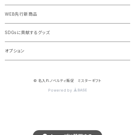
加湿器・オゾン発生器
ポーチ・巾着
フルカラー印刷ノベルティ
クイック印刷対応トートバッグ・エコバッグ
WEB先行新商品
ウイルス対策消耗品
タオル・ブランケット
予算消化・備品におすすめグッズ
クイック印刷対応ポーチ・巾着
SDGsに貢献するグッズ
ウイルス対策備品
その他雑貨品
展示会・説明会ノベルティ
クイック印刷対応ボトル
オプション
名入れできるグッズ
ご挨拶まわり品・訪問粗品
© 名入れノベルティ販促 ミスターギフト
スポーツイベント特集
Powered by
周年記念品
卒業・卒園記念品