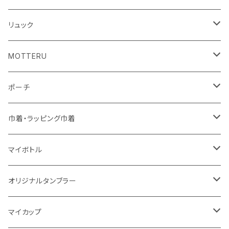
10oz
不織布
不織布
コットンリネン
コットンリネン
オーガニックコットン
リュック
コットン
ジュートコットン
再生ファブリック
フェアトレードコットン
コットン
MOTTERU
5oz
5oz
再生ファブリック
コットン
ジュートコットン
デニム
お買い物バッグ
ポーチ
10oz
シーチング
コットン
キャンパス
再生ファブリック
ポリエステル
ボトル
オーガニックコットン
巾着・ラッピング巾着
5oz
10oz
5oz
キャンパス
デニム
コットン
不織布
タンブラー
フェアトレードコットン
コットン
マイボトル
シーチング
12oz
8oz
5oz
デニム・デニムライク
ポリエステル
キャンパス
スウェット
ランチグッズ
再生ファブリック
オーガニックコットン
ステンレスサーモ
オリジナルタンブラー
10oz
ポリエステル
不織布
ポリエステル
ハンカチ
キャンパス
再生ファブリック
ステンレス
サーモタンブラー
マイカップ