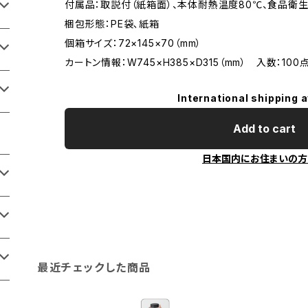
付属品：取説付（紙箱面）、本体耐熱温度80℃、食品衛
梱包形態：PE袋､紙箱
個箱サイズ：72×145×70（mm）
カートン情報：W745×H385×D315（mm） 入数：100
International shipping a
Add to cart
日本国内にお住まいの方
最近チェックした商品