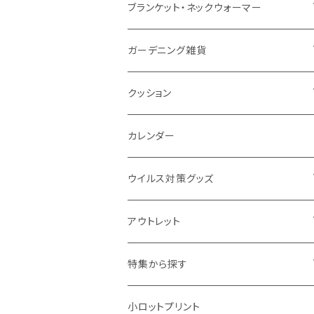
ナイロン
磁器マグ・湯呑
キッチンツール
ノート
デスクライト
モバイルスタンド
スライド式ミラー
ピクチャーボード、ポスター
ブランケット・ネックウォーマー
カスタムデザイン
付箋
付属ライト
モバイルリング
ケース付きミラー
フォトフレーム、スタンド
ブランケット
ガーデニング雑貨
トレイ
ランタン
アクセサリー・スマホケース
手持ちミラー
キーホルダー
ネックウォーマー
F.O.B COOP
クッション
パットカバー、ブックカバー
非常食
タッチペン
ビューティー雑貨
時計
マフラー・ストール
折りたたみクッション
カレンダー
IDケース、パスケース、コインケース
USBケーブル・ハブ
ウイルス対策グッズ
デスク周辺
イヤホン・ヘッドフォン
除菌グッズ
アウトレット
マウスパッド
パーテーション
アウトレット
特集から探す
モバイル周辺グッズ
マスク・フェイスシールド
ドリンクフェア
エンタメグッズ・イベント会場物販品
小ロットプリント