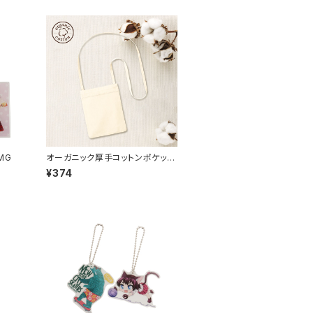
MG
オーガニック厚手コットンポケット
サコッシュ MG ナチュラル
¥374