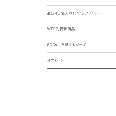
PC周辺グッズ
測定・測量用品
ボトル・タンブラー
ご当地グッズ・オリジナルお土産品
最短4日名入れ！クイックプリント
加湿器・オゾン発生器
ポーチ・巾着
フルカラー印刷ノベルティ
クイック印刷対応トートバッグ・エコバッグ
WEB先行新商品
ウイルス対策消耗品
タオル・ブランケット
予算消化・備品におすすめグッズ
クイック印刷対応ポーチ・巾着
SDGsに貢献するグッズ
ウイルス対策備品
その他雑貨品
展示会・説明会ノベルティ
クイック印刷対応ボトル
オプション
名入れできるグッズ
ご挨拶まわり品・訪問粗品
スポーツイベント特集
周年記念品