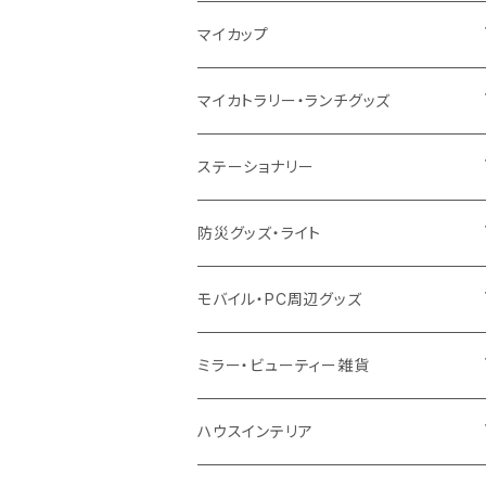
10oz
ポリエステル
不織布
ポリエステル
ハンカチ
キャンパス
再生ファブリック
ステンレス
サーモタンブラー
マイカップ
12oz
再生不織布
保冷
不織布
傘
デニム・デニムライク
フェアトレードコットン
アルミ
ステンレス2層タンブラー
サーモ
マイカトラリー・ランチグッズ
不織布
ポリエステル
デニム・デニムライク
クリアボトル
プラスチック2層タンブラー
ステンレス
カトラリー
ステーショナリー
保冷
不織布
ポリエステル
カスタムデザインボトル
アルミタンブラー
バンブー
フードポット
単色ボールペン
防災グッズ・ライト
スウェット
保冷
リネン
バンブータンブラー
コーヒー配合
コースター
多機能ペン
防災セット
モバイル・PC周辺グッズ
EVA
コーヒー配合タンブラー
プラスチック
ドリンク用品
ペンケース
ラジオ・スピーカー
チャージャー
ミラー・ビューティー雑貨
防水
カスタムデザインタンブラー
陶器
保存容器
メモ
ハンディライト
充電器
折りたたみ式ミラー
ハウスインテリア