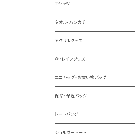
扇風機
Tシャツ
うちわ
カスタムプリントTシャツ（国内プリント）
タオル・ハンカチ
猛暑グッズ
イージーオーダーTシャツ（海外生産）
名入れタオル
アクリルグッズ
冷感グッズ
今治タオル
キーホルダー
傘・レイングッズ
泉州おくばりタオル
スタンド
傘
エコバッグ・お買い物バッグ
冷感タオル
バッジ
ポンチョ
ポリエステル
保冷・保温バッグ
ハンカチ
ライティングスタンド
フェアトレードコットン
キャンパス
トートバッグ
アクリル雑貨
ジュートコットン
デニム
オーガニックコットン
ショルダートート