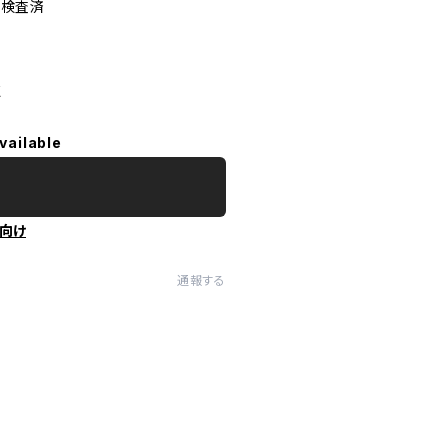
生検査済
点
vailable
向け
通報する