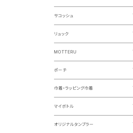
シーチング
キャンパス
ポリエステル
フェアトレードコットン
オーガニックコットン
サコッシュ
10oz
不織布
不織布
コットンリネン
コットンリネン
オーガニックコットン
リュック
コットン
ジュートコットン
再生ファブリック
フェアトレードコットン
コットン
MOTTERU
5oz
5oz
再生ファブリック
コットン
ジュートコットン
デニム
お買い物バッグ
ポーチ
10oz
シーチング
コットン
キャンパス
再生ファブリック
ポリエステル
ボトル
オーガニックコットン
巾着・ラッピング巾着
5oz
10oz
5oz
キャンパス
デニム
コットン
不織布
タンブラー
フェアトレードコットン
コットン
マイボトル
シーチング
12oz
8oz
5oz
デニム・デニムライク
ポリエステル
キャンパス
スウェット
ランチグッズ
再生ファブリック
オーガニックコットン
ステンレスサーモ
オリジナルタンブラー