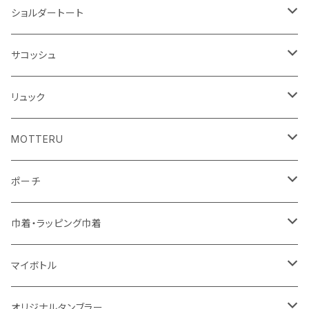
アクリル雑貨
ジュートコットン
デニム
オーガニックコットン
ショルダートート
シーチング
キャンパス
ポリエステル
フェアトレードコットン
オーガニックコットン
サコッシュ
10oz
不織布
不織布
コットンリネン
コットンリネン
オーガニックコットン
リュック
コットン
ジュートコットン
再生ファブリック
フェアトレードコットン
コットン
MOTTERU
5oz
5oz
再生ファブリック
コットン
ジュートコットン
デニム
お買い物バッグ
ポーチ
10oz
シーチング
コットン
キャンパス
再生ファブリック
ポリエステル
ボトル
オーガニックコットン
巾着・ラッピング巾着
5oz
10oz
5oz
キャンパス
デニム
コットン
不織布
タンブラー
フェアトレードコットン
コットン
マイボトル
シーチング
12oz
8oz
5oz
デニム・デニムライク
ポリエステル
キャンパス
スウェット
ランチグッズ
再生ファブリック
オーガニックコットン
ステンレスサーモ
オリジナルタンブラー