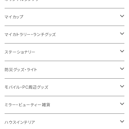
10oz
ポリエステル
不織布
ポリエステル
ハンカチ
キャンパス
再生ファブリック
ステンレス
サーモタンブラー
マイカップ
12oz
再生不織布
保冷
不織布
傘
デニム・デニムライク
フェアトレードコットン
アルミ
ステンレス2層タンブラー
サーモ
マイカトラリー・ランチグッズ
不織布
ポリエステル
デニム・デニムライク
クリアボトル
プラスチック2層タンブラー
ステンレス
カトラリー
ステーショナリー
保冷
不織布
ポリエステル
カスタムデザインボトル
アルミタンブラー
バンブー
フードポット
単色ボールペン
防災グッズ・ライト
スウェット
保冷
リネン
バンブータンブラー
コーヒー配合
コースター
多機能ペン
防災セット
モバイル・PC周辺グッズ
EVA
コーヒー配合タンブラー
プラスチック
ドリンク用品
ペンケース
ラジオ・スピーカー
チャージャー
ミラー・ビューティー雑貨
防水
カスタムデザインタンブラー
陶器
保存容器
メモ
ハンディライト
充電器
折りたたみ式ミラー
ハウスインテリア