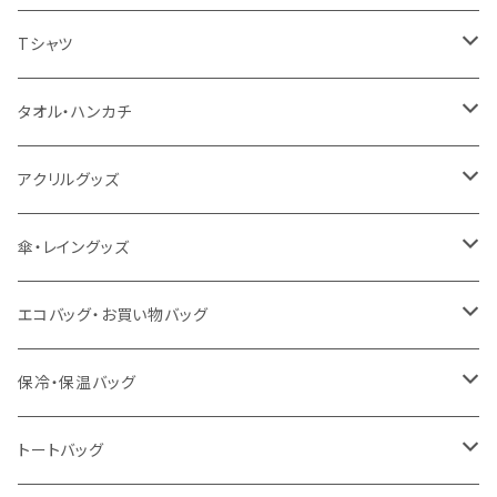
扇風機
Tシャツ
うちわ
カスタムプリントTシャツ（国内プリント）
タオル・ハンカチ
猛暑グッズ
イージーオーダーTシャツ（海外生産）
名入れタオル
アクリルグッズ
冷感グッズ
今治タオル
キーホルダー
傘・レイングッズ
泉州おくばりタオル
スタンド
傘
エコバッグ・お買い物バッグ
冷感タオル
バッジ
ポンチョ
ポリエステル
保冷・保温バッグ
ハンカチ
ライティングスタンド
フェアトレードコットン
キャンパス
トートバッグ