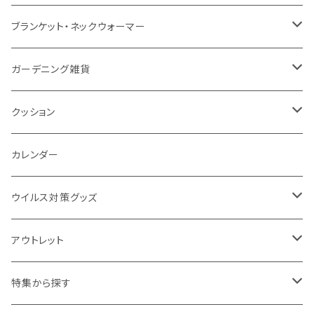
ナイロン
磁器マグ・湯呑
キッチンツール
ノート
デスクライト
モバイルスタンド
スライド式ミラー
ピクチャーボード、ポスター
ブランケット・ネックウォーマー
カスタムデザイン
付箋
付属ライト
モバイルリング
ケース付きミラー
フォトフレーム、スタンド
ブランケット
ガーデニング雑貨
トレイ
ランタン
アクセサリー・スマホケース
手持ちミラー
キーホルダー
ネックウォーマー
F.O.B COOP
クッション
パットカバー、ブックカバー
非常食
タッチペン
ビューティー雑貨
時計
マフラー・ストール
折りたたみクッション
カレンダー
IDケース、パスケース、コインケース
USBケーブル・ハブ
ウイルス対策グッズ
デスク周辺
イヤホン・ヘッドフォン
除菌グッズ
アウトレット
マウスパッド
パーテーション
アウトレット
特集から探す