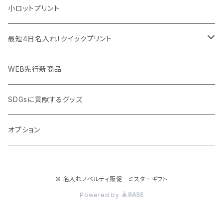
モバイル周辺グッズ
マスク・フェイスシールド
ドリンクフェア
エンタメグッズ・イベント会場物販品
小ロットプリント
PC周辺グッズ
測定・測量用品
ボトル・タンブラー
ご当地グッズ・オリジナルお土産品
最短4日名入れ！クイックプリント
加湿器・オゾン発生器
ポーチ・巾着
フルカラー印刷ノベルティ
クイック印刷対応トートバッグ・エコバッグ
WEB先行新商品
ウイルス対策消耗品
タオル・ブランケット
予算消化・備品におすすめグッズ
クイック印刷対応ポーチ・巾着
SDGsに貢献するグッズ
ウイルス対策備品
その他雑貨品
展示会・説明会ノベルティ
クイック印刷対応ボトル
オプション
名入れできるグッズ
ご挨拶まわり品・訪問粗品
© 名入れノベルティ販促 ミスターギフト
スポーツイベント特集
Powered by
周年記念品