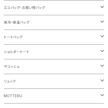
泉州おくばりタオル
スタンド
傘
エコバッグ・お買い物バッグ
冷感タオル
バッジ
ポンチョ
ポリエステル
保冷・保温バッグ
ハンカチ
ライティングスタンド
フェアトレードコットン
キャンパス
トートバッグ
アクリル雑貨
ジュートコットン
デニム
オーガニックコットン
ショルダートート
シーチング
キャンパス
ポリエステル
フェアトレードコットン
オーガニックコットン
サコッシュ
10oz
不織布
不織布
コットンリネン
コットンリネン
オーガニックコットン
リュック
コットン
ジュートコットン
再生ファブリック
フェアトレードコットン
コットン
MOTTERU