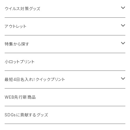
IDケース、パスケース、コインケース
USBケーブル・ハブ
ウイルス対策グッズ
デスク周辺
イヤホン・ヘッドフォン
除菌グッズ
アウトレット
マウスパッド
パーテーション
アウトレット
特集から探す
モバイル周辺グッズ
マスク・フェイスシールド
ドリンクフェア
エンタメグッズ・イベント会場物販品
小ロットプリント
PC周辺グッズ
測定・測量用品
ボトル・タンブラー
ご当地グッズ・オリジナルお土産品
最短4日名入れ！クイックプリント
加湿器・オゾン発生器
ポーチ・巾着
フルカラー印刷ノベルティ
クイック印刷対応トートバッグ・エコバッグ
WEB先行新商品
ウイルス対策消耗品
タオル・ブランケット
予算消化・備品におすすめグッズ
クイック印刷対応ポーチ・巾着
SDGsに貢献するグッズ