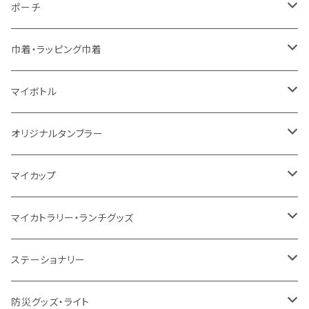
5oz
5oz
再生ファブリック
コットン
ジュートコットン
デニム
お買い物バッグ
ポーチ
10oz
シーチング
コットン
キャンパス
再生ファブリック
ポリエステル
ボトル
オーガニックコットン
巾着・ラッピング巾着
5oz
10oz
5oz
キャンパス
デニム
コットン
不織布
タンブラー
フェアトレードコットン
コットン
マイボトル
シーチング
12oz
8oz
5oz
デニム・デニムライク
ポリエステル
キャンパス
スウェット
ランチグッズ
再生ファブリック
オーガニックコットン
ステンレスサーモ
オリジナルタンブラー
10oz
ポリエステル
不織布
ポリエステル
ハンカチ
キャンパス
再生ファブリック
ステンレス
サーモタンブラー
マイカップ
12oz
再生不織布
保冷
不織布
傘
デニム・デニムライク
フェアトレードコットン
アルミ
ステンレス2層タンブラー
サーモ
マイカトラリー・ランチグッズ
不織布
ポリエステル
デニム・デニムライク
クリアボトル
プラスチック2層タンブラー
ステンレス
カトラリー
ステーショナリー
保冷
不織布
ポリエステル
カスタムデザインボトル
アルミタンブラー
バンブー
フードポット
単色ボールペン
防災グッズ・ライト