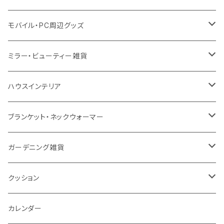
スウェット
保冷
リネン
バンブータンブラー
コーヒー配合
コースター
多機能ペン
防災セット
モバイル・PC周辺グッズ
EVA
コーヒー配合タンブラー
プラスチック
ドリンク用品
ペンケース
ラジオ・スピーカー
チャージャー
ミラー・ビューティー雑貨
防水
カスタムデザインタンブラー
陶器
保存容器
メモ
ハンディライト
充電器
折りたたみ式ミラー
ハウスインテリア
ナイロン
磁器マグ・湯呑
キッチンツール
ノート
デスクライト
モバイルスタンド
スライド式ミラー
ピクチャーボード、ポスター
ブランケット・ネックウォーマー
カスタムデザイン
付箋
付属ライト
モバイルリング
ケース付きミラー
フォトフレーム、スタンド
ブランケット
ガーデニング雑貨
トレイ
ランタン
アクセサリー・スマホケース
手持ちミラー
キーホルダー
ネックウォーマー
F.O.B COOP
クッション
パットカバー、ブックカバー
非常食
タッチペン
ビューティー雑貨
時計
マフラー・ストール
折りたたみクッション
カレンダー