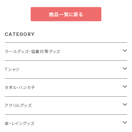
商品一覧に戻る
CATEGORY
クールグッズ・猛暑対策グッズ
扇風機
Tシャツ
うちわ
カスタムプリントTシャツ（国内プリント）
タオル・ハンカチ
猛暑グッズ
イージーオーダーTシャツ（海外生産）
名入れタオル
アクリルグッズ
冷感グッズ
今治タオル
キーホルダー
傘・レイングッズ