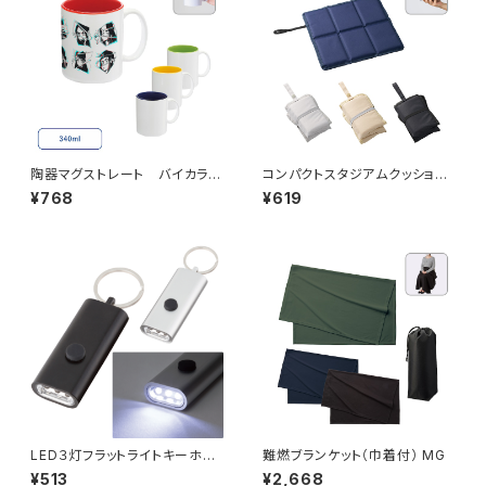
陶器マグストレート バイカラー
コンパクトスタジアムクッショ
MG
ン MG
¥768
¥619
LED３灯フラットライトキーホル
難燃ブランケット（巾着付） MG
ダー MG
¥513
¥2,668