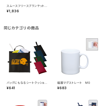
スムースフリースブランケット
（L） MG
¥1,836
同じカテゴリの商品
バッグにもなるシートクッショ
磁器マグストレート MG
ン MG
¥641
¥683